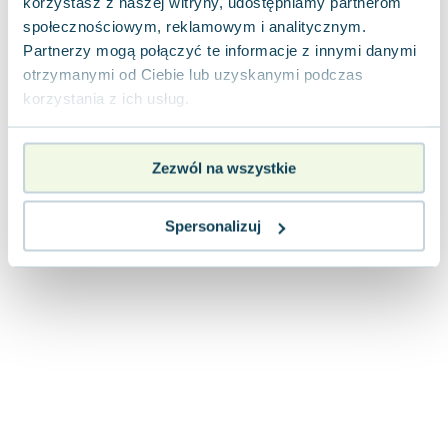
korzystasz z naszej witryny, udostępniamy partnerom
Joseph Murphy
społecznościowym, reklamowym i analitycznym.
Jan Sztaudynger
Partnerzy mogą połączyć te informacje z innymi danymi
Aleksander Puszkin
otrzymanymi od Ciebie lub uzyskanymi podczas
Oscar Wilde
korzystania z ich usług.
Małgorzata Ohme
Maddie Ziegler
Zezwól na wszystkie
Leszek Czarnecki
Joanna Racewicz
Maria Seweryn
Spersonalizuj
Janina Zającówna
Eric Helms
Anna Prus (oprac.)
Nela Mała Reporterka
Agnieszka Maciąg
Barbara Wrzesińska
Terry Pratchett
Virginia Woolf