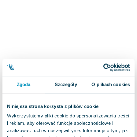
Zygmunt Freud
Agata Passent
Michel Moran
Maciej Orłoś
Jo Nesbo
Katarzyna Miller
Antoine de Saint Exupery
Lew Tołstoj
Mark Twain
Marcin Meller
Zgoda
Szczegóły
O plikach cookies
Paulina Młynarska
ks. Piotr Pawlukiewicz
Jarosław Sokołowski
Niniejsza strona korzysta z plików cookie
Piotr Latocha
Wykorzystujemy pliki cookie do spersonalizowania treści
Michael Scott
i reklam, aby oferować funkcje społecznościowe i
Piotr Semka
analizować ruch w naszej witrynie. Informacje o tym, jak
Jarosław Iwaszkiewicz