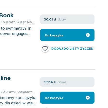
 Book
dobry
30.01
zł
 Koustaff
,
Susan Rivers
 to symmetry? In
scover engages
Do koszyka
DODAJ DO LISTY ŻYCZEŃ
line
nowa
151.14
zł
 zbiorowa
,
opracowanie zbiorowe
ziomowy kurs języka
Do koszyka
ny dla dzieci w wieku