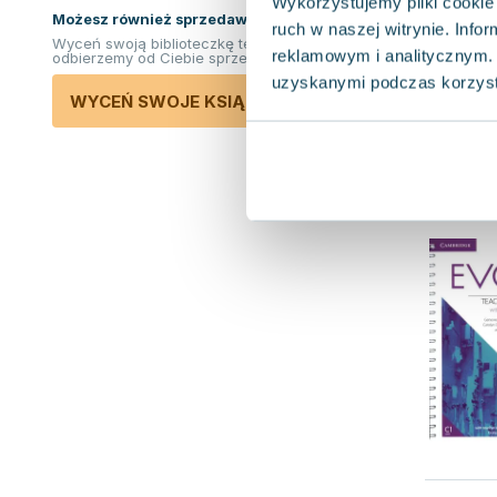
Wykorzystujemy pliki cookie 
Możesz również sprzedawać ksiązki!
ruch w naszej witrynie. Inf
Wyceń swoją biblioteczkę teraz. Odkupimy i
reklamowym i analitycznym. 
odbierzemy od Ciebie sprzedane książki.
uzyskanymi podczas korzysta
WYCEŃ SWOJE KSIĄŻKI