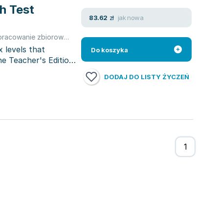
h Test
jak nowa
83.62
zł
pracowanie zbiorowe
,
Chris Speck
,
Bourke Kenna
,
Lynne Robertson
x levels that
Do koszyka
e Teacher's Edition
DODAJ DO LISTY ŻYCZEŃ