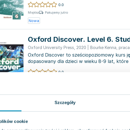
8...
0.0
Pakujemy jutro
Miękka
Nowa
Oxford Discover. Level 6. Stu
Oxford University Press
,
2020
|
Bourke Kenna
,
praca
Oxford Discover to sześciopoziomowy kurs ję
dopasowany dla dzieci w wieku 8-9 lat, które
lata wcz...
0.0
Miękka
Pakujemy dzisiaj
Używana
Wyprzedaż
Szczegóły
Oxford Discover 6. Workbook
 plików cookie
Oxford University Press
,
2016
|
Bourke Kenna