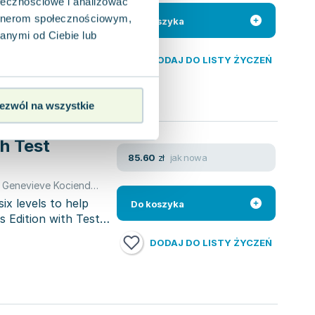
awn to symmetry? In
ołecznościowe i analizować
over engages
artnerom społecznościowym,
Do koszyka
anymi od Ciebie lub
DODAJ DO LISTY ŻYCZEŃ
ezwól na wszystkie
th Test
jak nowa
85.60
zł
,
Genevieve Kocienda
,
Bourke Kenna
,
Wayne Rimmer
,
opracowanie z
ix levels to help
Do koszyka
 Edition with Test
DODAJ DO LISTY ŻYCZEŃ