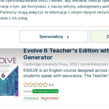
What constitutes the Earth? Why are we dr
do spersonalizowania treści i reklam, aby oferować funkcje sp
what ways do we use language? Oxford Disc
ormacje o tym, jak korzystasz z naszej witryny, udostępniamy p
students by pos...
Partnerzy mogą połączyć te informacje z innymi danymi otrzym
0.0
nia z ich usług.
Miękka
Pakujemy dzisiaj
Używana
Wyprzedaż
Spersonalizuj
Z
Evolve 6 Teacher's Edition wi
Generator
Cambridge University Press
,
2019
|
Lynne Robertson
EVOLVE is an English course designed across s
students speak with assurance. The Teacher's
Gene...
0.0
Miękka
Pakujemy dzisiaj
Używana
Wyprzedaż