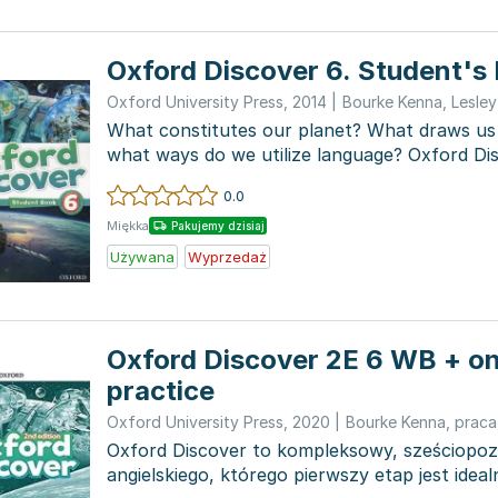
Oxford Discover 6. Student's
Oxford University Press
,
2014
|
Bourke Kenna
,
Lesley
What constitutes our planet? What draws us
what ways do we utilize language? Oxford Di
students with...
0.0
Miękka
Pakujemy dzisiaj
Używana
Wyprzedaż
Oxford Discover 2E 6 WB + on
practice
Oxford University Press
,
2020
|
Bourke Kenna
,
praca
Oxford Discover to kompleksowy, sześciopo
angielskiego, którego pierwszy etap jest ideal