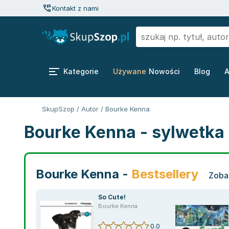
Kontakt z nami
Kategorie
Używane
Nowości
Blog
A
SkupSzop
/
Autor
/
Bourke Kenna
Bourke Kenna - sylwetka
Bourke Kenna -
Bestsellery
Zoba
So Cute!
Bourke Kenna
0.0