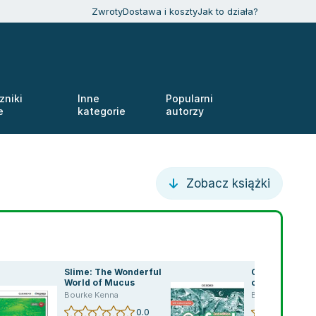
Zwroty
Dostawa i koszty
Jak to działa?
zniki
Inne
Popularni
e
kategorie
autorzy
Zobacz książki
Slime: The Wonderful
Oxford Discov
World of Mucus
online practi
,
Bourke Kenna
Bourke Kenna
,
Wayne Rimmer
,
opracowanie zbiorowe
,
praca zbiorowa
Bourke Kenna
,
,
Ca
p
0.0