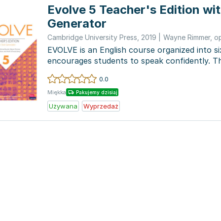
Evolve 5 Teacher's Edition wit
Generator
Cambridge University Press
,
2019
|
Wayne Rimmer
,
o
EVOLVE is an English course organized into si
encourages students to speak confidently. Th
with Te...
0.0
Miękka
Pakujemy dzisiaj
Używana
Wyprzedaż