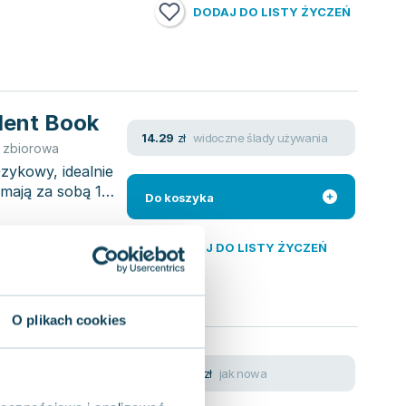
DODAJ DO LISTY ŻYCZEŃ
dent Book
widoczne ślady używania
14.29
zł
 zbiorowa
zykowy, idealnie
 mają za sobą 1-2
Do koszyka
DODAJ DO LISTY ŻYCZEŃ
O plikach cookies
jak nowa
25.34
zł