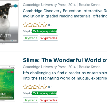
Cambridge University Press
,
2014
|
Bourke Kenna
Cambridge Discovery Education Interactive R
evolution in graded reading materials, offerin
topics,...
0.0
Miękka
Pakujemy dzisiaj
Używana
Wyprzedaż
Slime: The Wonderful World 
Cambridge University Press
,
2014
|
Bourke Kenna
It's challenging to find a reader as entertaini
into the fascinating world of mucus, exploring 
0.0
Miękka
Pakujemy dzisiaj
Używana
Wyprzedaż