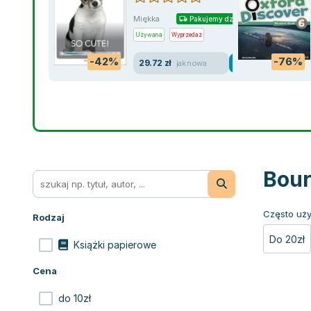
Miękka
Pakujemy dzisiaj
Używana
Wyprzedaż
-42%
-76%
29.72 zł
jak nowa
Bour
Często uży
Rodzaj
Do 20zł
Książki papierowe
Cena
do 10zł