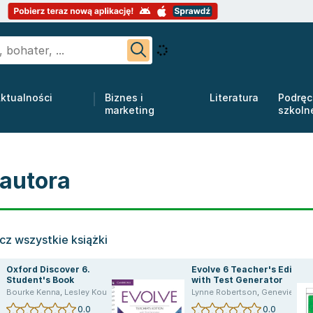
ktualności
Biznes i
Literatura
Podręc
marketing
szkoln
 autora
cz wszystkie książki
Oxford Discover 6.
Evolve 6 Teacher's Edition
Student's Book
with Test Generator
Bourke Kenna
,
Lesley Koustaff
,
Susan Rivers
Lynne Robertson
,
Genevieve Kocienda
0.0
0.0