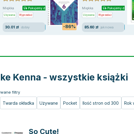
Miękka
Miękka
Pakujemy dzisiaj
Pakujemy dzisiaj
Używana
Wyprzedaż
Używana
Wyprzedaż
-86%
30.01 zł
85.60 zł
dobry
jak nowa
ke Kenna - wszystkie książki
wane filtry
Twarda okładka
Używane
Pocket
Ilość stron od 300
Rok 
So Cute!