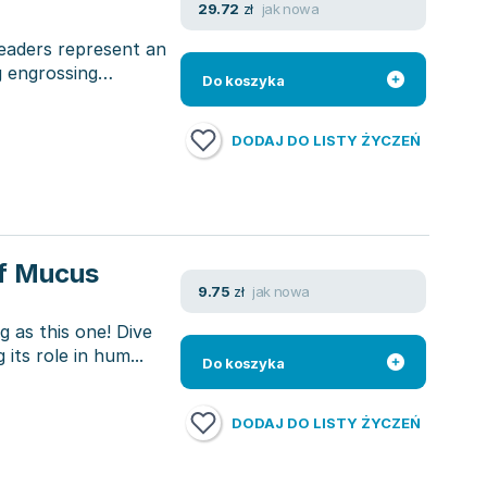
jak nowa
29.72
zł
eaders represent an
g engrossing
Do koszyka
DODAJ DO LISTY ŻYCZEŃ
of Mucus
jak nowa
9.75
zł
ng as this one! Dive
its role in hum...
Do koszyka
DODAJ DO LISTY ŻYCZEŃ