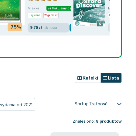
Miękka
Miękka
Pakujemy dzisiaj
Używana
Wyprzedaż
Nowa
-75%
9.75 zł
151.14 zł
jak nowa
nowa
Kafelki
Lista
Sortuj:
Trafność
wydania od 2021
Znaleziono:
8
produktów