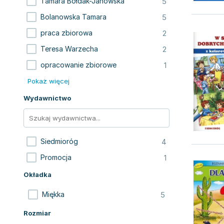
5
Tamara Bołdak-Janowska
5
Bolanowska Tamara
2
praca zbiorowa
2
Teresa Warzecha
1
opracowanie zbiorowe
Pokaż więcej
Wydawnictwo
4
Siedmioróg
1
Promocja
Okładka
5
Miękka
Rozmiar