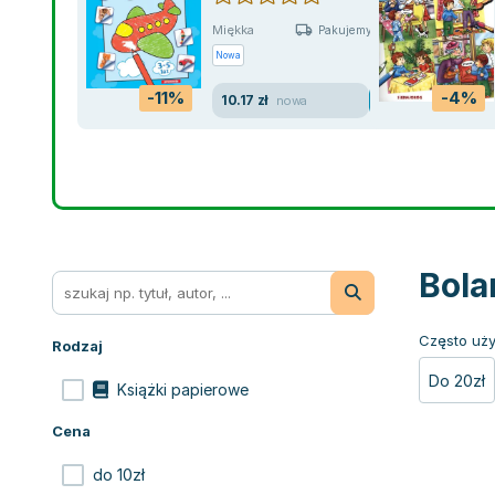
Miękka
Pakujemy jutro
Nowa
-11%
-4%
10.17 zł
nowa
Bola
Często uży
Rodzaj
Do 20zł
Książki papierowe
Cena
do 10zł