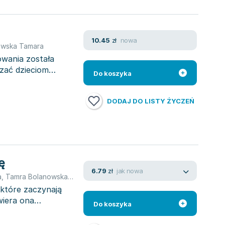
nowa
10.45
zł
owska Tamara
owania została
zać dzieciom
Do koszyka
DODAJ DO LISTY ŻYCZEŃ
ę
jak nowa
6.79
zł
a
,
Tamra Bolanowska
,
Marcin Siankiewicz
,
Tamara Bołdak-Janowska
 które zaczynają
wiera ona
Do koszyka