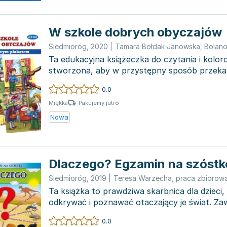
W szkole dobrych obyczajów
Siedmioróg
,
2020
|
Tamara Bołdak-Janowska
,
Bolan
Ta edukacyjna książeczka do czytania i kolor
stworzona, aby w przystępny sposób przeka
wzorce kulturalny...
0.0
Pakujemy jutro
Miękka
Nowa
Dlaczego? Egzamin na szóstk
Siedmioróg
,
2019
|
Teresa Warzecha
,
praca zbiorow
Ta książka to prawdziwa skarbnica dla dzieci,
odkrywać i poznawać otaczający je świat. Za
intrygujące, za...
0.0