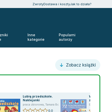
Zwroty
Dostawa i koszty
Jak to działa?
zniki
Inne
Popularni
e
kategorie
autorzy
Zobacz książki
Lubię przedszkole.
Wiosna. 72 ko
Naklejanki
zabawy eduka
,
Tamra Bolanowska
praca zbiorowa
,
Marcin Siankiewicz
,
Tamara Bołdak-Janowska
,
Tamara Bołdak-Janowska
,
Bolanowska Tamara
Emil Pasierski
,
Bolanowska
,
Te
0.0