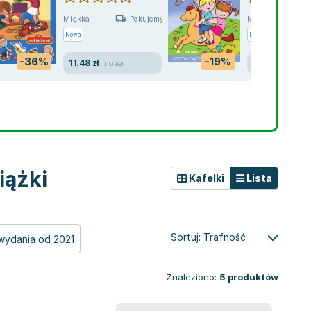
Miękka
Miękka
Pakujemy jutro
Nowa
Nowa
-36%
-19%
11.48 zł
20.36 zł
nowa
nowa
iążki
Kafelki
Lista
Sortuj:
Trafność
wydania od 2021
Znaleziono:
5
produktów