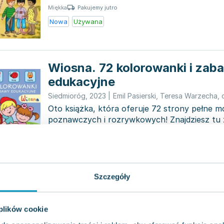
Pakujemy jutro
Miękka
Nowa
Używana
Wiosna. 72 kolorowanki i zab
edukacyjne
Siedmioróg
,
2023
|
Emil Pasierski
,
Teresa Warzecha
,
Oto książka, która oferuje 72 strony pełne m
poznawczych i rozrywkowych! Znajdziesz tu 
na uzupełnianiu...
0.0
Pakujemy jutro
Miękka
Nowa
Szczegóły
 plików cookie