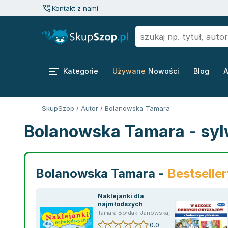
Kontakt z nami
Kategorie
Używane
Nowości
Blog
A
SkupSzop
/
Autor
/
Bolanowska Tamara
Bolanowska Tamara - syl
Bolanowska Tamara -
Bestselle
Naklejanki dla
najmłodszych
Tamara Bołdak-Janowska
,
Bolanowska Tamara
0.0