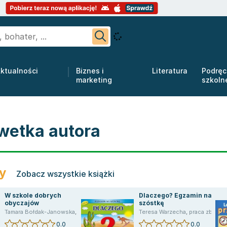
ktualności
Biznes i
Literatura
Podręc
marketing
szkoln
wetka autora
ry
Zobacz wszystkie książki
W szkole dobrych
Dlaczego? Egzamin na
obyczajów
szóstkę
Tamara Bołdak-Janowska
,
Bolanowska Tamara
Teresa Warzecha
,
praca zbiorowa
0.0
0.0