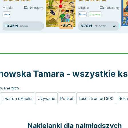
Miękka
Miękka
Pakujemy jutro
Pakujemy jutro
Nowa
Nowa
Używana
-65%
10.45 zł
6.79 zł
nowa
jak nowa
nowska Tamara - wszystkie ks
wane filtry
Twarda okładka
Używane
Pocket
Ilość stron od 300
Rok 
Naklejanki dla najmłodszych