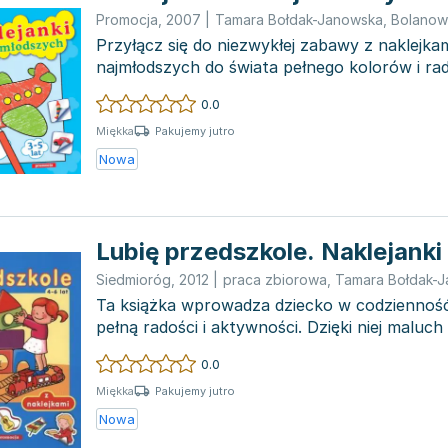
Promocja
,
2007
|
Tamara Bołdak-Janowska
,
Bolanow
Przyłącz się do niezwykłej zabawy z naklejka
najmłodszych do świata pełnego kolorów i ra
ksi...
0.0
Pakujemy jutro
Miękka
Nowa
Lubię przedszkole. Naklejanki
Siedmioróg
,
2012
|
praca zbiorowa
,
Tamara Bołdak-
Ta książka wprowadza dziecko w codziennoś
pełną radości i aktywności. Dzięki niej maluch
tajniki ż...
0.0
Pakujemy jutro
Miękka
Nowa