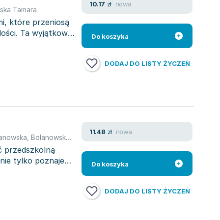
nowa
10.17
zł
ska Tamara
mi, które przeniosą
dości. Ta wyjątkowa
Do koszyka
DODAJ DO LISTY ŻYCZEŃ
nowa
11.48
zł
Janowska
,
Bolanowska Tamara
ć przedszkolną
 nie tylko poznaje
Do koszyka
DODAJ DO LISTY ŻYCZEŃ