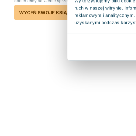
Wykorzystujemy pliki cookie 
odbierzemy od Ciebie sprzedane książki.
ruch w naszej witrynie. Inf
WYCEŃ SWOJE KSIĄŻKI
reklamowym i analitycznym. 
uzyskanymi podczas korzysta