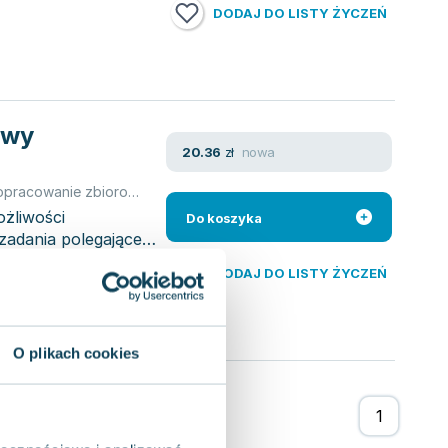
DODAJ DO LISTY ŻYCZEŃ
awy
nowa
20.36
zł
opracowanie zbiorowe
,
Tamara Bołdak-Janowska
,
Bolanowska Tama
ożliwości
Do koszyka
zadania polegające
DODAJ DO LISTY ŻYCZEŃ
O plikach cookies