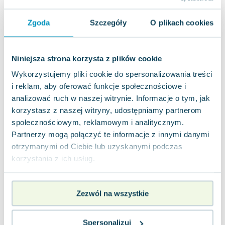
Joseph Murphy
Jan Sztaudynger
Zgoda
Szczegóły
O plikach cookies
Aleksander Puszkin
Oscar Wilde
Niniejsza strona korzysta z plików cookie
Małgorzata Ohme
Maddie Ziegler
Wykorzystujemy pliki cookie do spersonalizowania treści
Leszek Czarnecki
i reklam, aby oferować funkcje społecznościowe i
analizować ruch w naszej witrynie. Informacje o tym, jak
Joanna Racewicz
korzystasz z naszej witryny, udostępniamy partnerom
Maria Seweryn
społecznościowym, reklamowym i analitycznym.
Janina Zającówna
Partnerzy mogą połączyć te informacje z innymi danymi
Eric Helms
otrzymanymi od Ciebie lub uzyskanymi podczas
Anna Prus (oprac.)
korzystania z ich usług.
Nela Mała Reporterka
Agnieszka Maciąg
Barbara Wrzesińska
Zezwól na wszystkie
Terry Pratchett
Virginia Woolf
Spersonalizuj