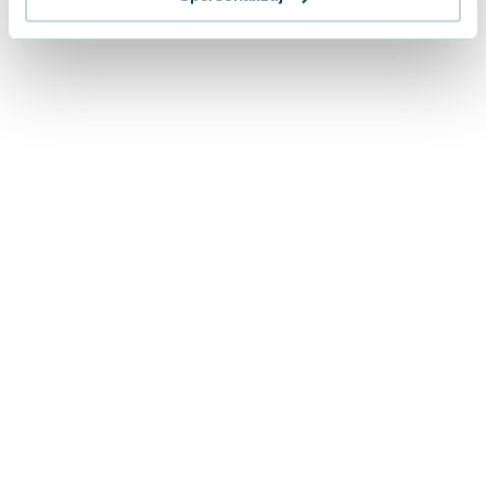
Lorraine Warren
Ajahn Brahm
Lucinda Riley
Jacek Walkiewicz