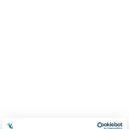
Zygmunt Freud
Agata Passent
Michel Moran
Maciej Orłoś
Jo Nesbo
Katarzyna Miller
Antoine de Saint Exupery
Lew Tołstoj
Mark Twain
Marcin Meller
Paulina Młynarska
ks. Piotr Pawlukiewicz
Jarosław Sokołowski
Piotr Latocha
Michael Scott
Piotr Semka
Jarosław Iwaszkiewicz