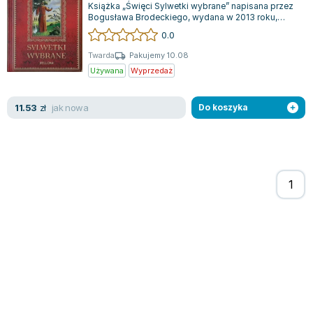
Książka „Święci Sylwetki wybrane” napisana przez
Zygmunt Freud
Bogusława Brodeckiego, wydana w 2013 roku,
odkrywa przed czytelnikami inspirujące...
Agata Passent
0.0
Michel Moran
Twarda
Pakujemy 10.08
Maciej Orłoś
Używana
Wyprzedaż
Jo Nesbo
Katarzyna Miller
jak nowa
11.53
zł
Do koszyka
Antoine de Saint Exupery
Lew Tołstoj
Mark Twain
Marcin Meller
Paulina Młynarska
ks. Piotr Pawlukiewicz
Jarosław Sokołowski
Piotr Latocha
Michael Scott
Piotr Semka
Jarosław Iwaszkiewicz