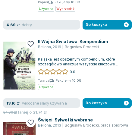
Książki: Psychologia, motywacja
Nauki historyczne - książki
Dan Brown
Papier
Pakujemy 10.08
Książki o naukach politycznych dla studentów
Bolesław Prus
Używana
Wyprzedaż
Książki do nauk przyrodniczych dla studentów
Clive Cussler
Książki do nauk społecznych dla studentów
Wanda Chotomska
dobry
4.69
zł
Do koszyka
Książki do nauk ścisłych dla studentów
Józef Ignacy Kraszewski
Prawo - książki dla studentów
Clive Staples Lewis
II Wojna Światowa. Kompendium
Technologia żywności - książki
Martyna Wojciechowska
Bellona
,
2016
|
Bogusław Brodecki
Zarządzanie i marketing - książki
Melissa De la Cruz
Książka jest obszernym kompendium, które
Nauka języków obcych - książki
Blanka Lipińska
szczegółowo analizuje wszystkie kluczowe
aspekty II wojny światowej. Opisuje wydarzenia o...
Podręczniki dla nauczycieli - metodyka
Jaś Kapela
0.0
Repetytoria, testy i materiały pomocnicze
Agatha Christie
Twarda
Pakujemy 10.08
Witold Gadowski
Używana
Jan Pietrzak
Marcin Kowalczyk
widoczne ślady używania
13.16
zł
Do koszyka
Piotr Zychowicz
34.90
zł
taniej o
21.74
zł
Joanna Jabłczyńska
Święci. Sylwetki wybrane
Piotr Kościelny
Bellona
,
2013
|
Bogusław Brodecki
,
praca zbiorowa
Jan Piński