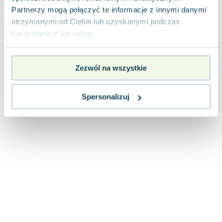
Lorraine Warren
Partnerzy mogą połączyć te informacje z innymi danymi
Ajahn Brahm
otrzymanymi od Ciebie lub uzyskanymi podczas
Lucinda Riley
korzystania z ich usług.
Jacek Walkiewicz
Zezwól na wszystkie
Spersonalizuj