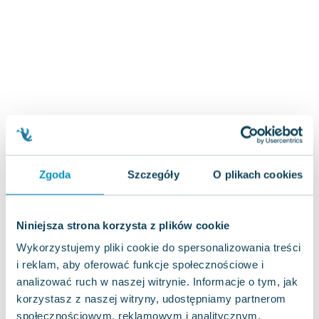
Joseph Murphy
Jan Sztaudynger
Aleksander Puszkin
Oscar Wilde
Małgorzata Ohme
Maddie Ziegler
Leszek Czarnecki
Joanna Racewicz
Maria Seweryn
Zgoda
Szczegóły
O plikach cookies
Janina Zającówna
Eric Helms
Anna Prus (oprac.)
Niniejsza strona korzysta z plików cookie
Nela Mała Reporterka
Wykorzystujemy pliki cookie do spersonalizowania treści
Agnieszka Maciąg
i reklam, aby oferować funkcje społecznościowe i
Barbara Wrzesińska
analizować ruch w naszej witrynie. Informacje o tym, jak
Terry Pratchett
korzystasz z naszej witryny, udostępniamy partnerom
Virginia Woolf
społecznościowym, reklamowym i analitycznym.