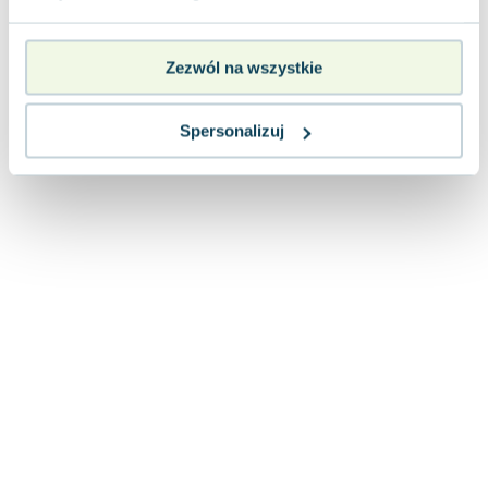
Lorraine Warren
Ajahn Brahm
Lucinda Riley
Zezwól na wszystkie
Jacek Walkiewicz
Spersonalizuj