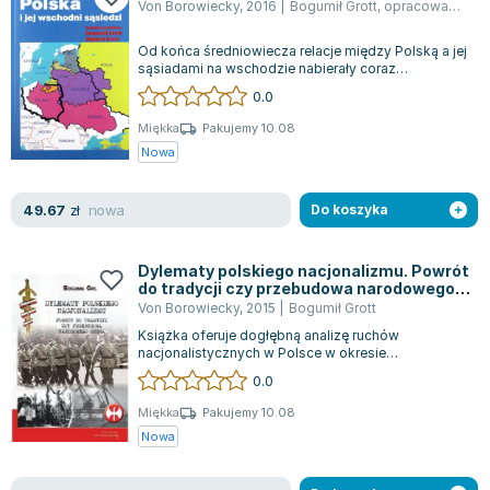
Książki: Psychologia, motywacja
Nauki historyczne - książki
Dan Brown
Von Borowiecky
,
2016
|
Bogumił Grott
,
opracowanie zbiorowe
Książki o naukach politycznych dla studentów
Bolesław Prus
Od końca średniowiecza relacje między Polską a jej
Książki do nauk przyrodniczych dla studentów
Clive Cussler
sąsiadami na wschodzie nabierały coraz
Książki do nauk społecznych dla studentów
Wanda Chotomska
większego znaczenia. Po zawarciu Unii Lu...
0.0
Książki do nauk ścisłych dla studentów
Józef Ignacy Kraszewski
Miękka
Pakujemy 10.08
Prawo - książki dla studentów
Clive Staples Lewis
Nowa
Technologia żywności - książki
Martyna Wojciechowska
Zarządzanie i marketing - książki
Melissa De la Cruz
nowa
49.67
zł
Do koszyka
Nauka języków obcych - książki
Blanka Lipińska
Podręczniki dla nauczycieli - metodyka
Jaś Kapela
Dylematy polskiego nacjonalizmu. Powrót
Repetytoria, testy i materiały pomocnicze
Agatha Christie
do tradycji czy przebudowa narodowego
ducha
Von Borowiecky
,
2015
|
Bogumił Grott
Witold Gadowski
Książka oferuje dogłębną analizę ruchów
Jan Pietrzak
nacjonalistycznych w Polsce w okresie
Marcin Kowalczyk
przedwojennym, podczas II wojny światowej oraz
0.0
w lat...
Piotr Zychowicz
Miękka
Pakujemy 10.08
Joanna Jabłczyńska
Nowa
Piotr Kościelny
Jan Piński