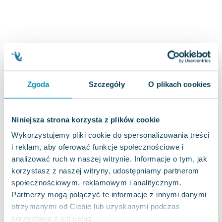
Joseph Murphy
Jan Sztaudynger
Aleksander Puszkin
Oscar Wilde
Małgorzata Ohme
Maddie Ziegler
Zgoda
Szczegóły
O plikach cookies
Leszek Czarnecki
Joanna Racewicz
Maria Seweryn
Niniejsza strona korzysta z plików cookie
Janina Zającówna
Wykorzystujemy pliki cookie do spersonalizowania treści
Eric Helms
i reklam, aby oferować funkcje społecznościowe i
Anna Prus (oprac.)
analizować ruch w naszej witrynie. Informacje o tym, jak
Nela Mała Reporterka
korzystasz z naszej witryny, udostępniamy partnerom
Agnieszka Maciąg
społecznościowym, reklamowym i analitycznym.
Barbara Wrzesińska
Partnerzy mogą połączyć te informacje z innymi danymi
Terry Pratchett
otrzymanymi od Ciebie lub uzyskanymi podczas
Virginia Woolf
korzystania z ich usług.