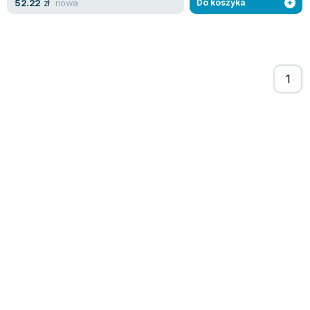
nowa
52.22
zł
Do koszyka
Zygmunt Freud
Agata Passent
Michel Moran
Maciej Orłoś
Jo Nesbo
Katarzyna Miller
Antoine de Saint Exupery
Lew Tołstoj
Mark Twain
Marcin Meller
Paulina Młynarska
ks. Piotr Pawlukiewicz
Jarosław Sokołowski
Piotr Latocha
Michael Scott
Piotr Semka
Jarosław Iwaszkiewicz