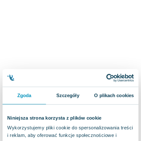
Zygmunt Freud
Agata Passent
Michel Moran
Maciej Orłoś
Jo Nesbo
Katarzyna Miller
Antoine de Saint Exupery
Lew Tołstoj
Mark Twain
Marcin Meller
Paulina Młynarska
Zgoda
Szczegóły
O plikach cookies
ks. Piotr Pawlukiewicz
Jarosław Sokołowski
Piotr Latocha
Niniejsza strona korzysta z plików cookie
Michael Scott
Wykorzystujemy pliki cookie do spersonalizowania treści
Piotr Semka
i reklam, aby oferować funkcje społecznościowe i
Jarosław Iwaszkiewicz