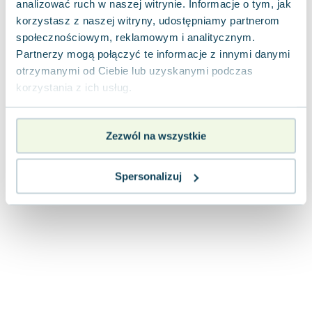
analizować ruch w naszej witrynie. Informacje o tym, jak
Joseph Murphy
korzystasz z naszej witryny, udostępniamy partnerom
Jan Sztaudynger
społecznościowym, reklamowym i analitycznym.
Aleksander Puszkin
Partnerzy mogą połączyć te informacje z innymi danymi
Oscar Wilde
otrzymanymi od Ciebie lub uzyskanymi podczas
Małgorzata Ohme
korzystania z ich usług.
Maddie Ziegler
Leszek Czarnecki
Zezwól na wszystkie
Joanna Racewicz
Maria Seweryn
Janina Zającówna
Spersonalizuj
Eric Helms
Anna Prus (oprac.)
Nela Mała Reporterka
Agnieszka Maciąg
Barbara Wrzesińska
Terry Pratchett
Virginia Woolf