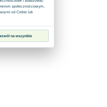
ołecznościowe i analizować
artnerom społecznościowym,
anymi od Ciebie lub
ezwól na wszystkie