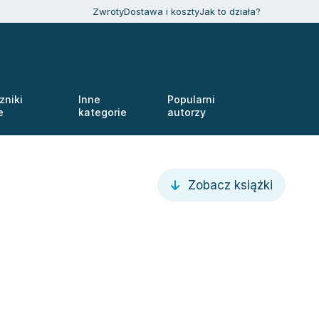
Zwroty
Dostawa i koszty
Jak to działa?
zniki
Inne
Popularni
e
kategorie
autorzy
Zobacz książki