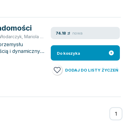
adomości
nowa
74.18
zł
łodarczyk
,
Mariola Milewska
 przemysłu
ścią i dynamicznym
Do koszyka
DODAJ DO LISTY ŻYCZEŃ