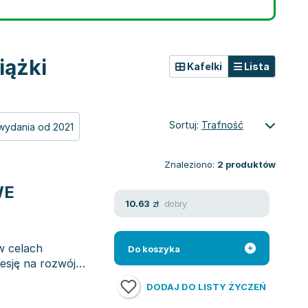
iążki
Kafelki
Lista
Sortuj:
Trafność
wydania od 2021
Znaleziono:
2
produktów
WE
dobry
10.63
zł
w celach
Do koszyka
esję na rozwój
DODAJ DO LISTY ŻYCZEŃ