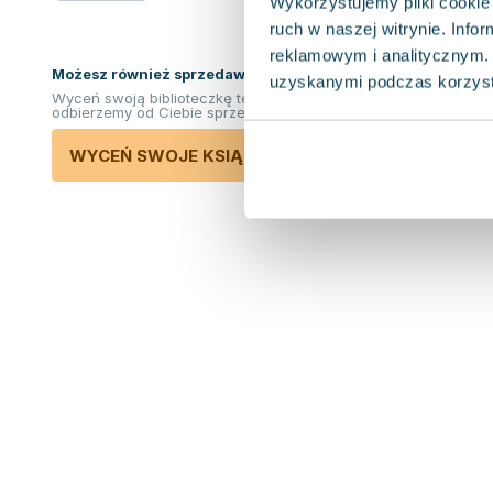
Wykorzystujemy pliki cookie 
ruch w naszej witrynie. Inf
reklamowym i analitycznym. 
Możesz również sprzedawać ksiązki!
uzyskanymi podczas korzysta
Wyceń swoją biblioteczkę teraz. Odkupimy i
odbierzemy od Ciebie sprzedane książki.
WYCEŃ SWOJE KSIĄŻKI