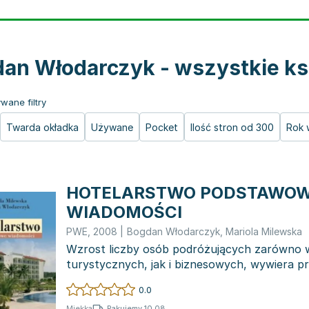
an Włodarczyk - wszystkie ks
wane filtry
Twarda okładka
Używane
Pocket
Ilość stron od 300
Rok 
HOTELARSTWO PODSTAWO
WIADOMOŚCI
PWE
,
2008
|
Bogdan Włodarczyk
,
Mariola Milewska
Wzrost liczby osób podróżujących zarówno 
turystycznych, jak i biznesowych, wywiera pr
infrastruktury nocleg...
0.0
Pakujemy 10.08
Miękka