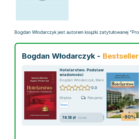
Bogdan Włodarczyk jest autorem książki zatytułowanej "Prod
Bogdan Włodarczyk -
Bestselle
Hotelarstwo. Podstawowe
wiadomości
Bogdan Włodarczyk
,
Mariola Milewska
0.0
Miękka
Pakujemy 10.08
Nowa
-80%
74.18 zł
nowa