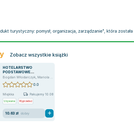
ukt turystyczny: pomysł, organizacja, zarządzanie", która została
ry
Zobacz wszystkie książki
HOTELARSTWO
PODSTAWOWE
WIADOMOŚCI
Bogdan Włodarczyk
,
Mariola Milewska
0.0
Miękka
Pakujemy 10.08
Używana
Wyprzedaż
10.63 zł
dobry