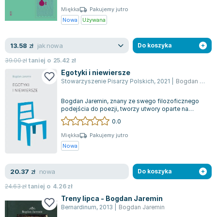
Zygmunt Freud
Miękka
Pakujemy jutro
Nowa
Używana
Agata Passent
Michel Moran
jak nowa
13.58
zł
Do koszyka
Maciej Orłoś
Jo Nesbo
39.00
zł
taniej o
25.42
zł
Egotyki i niewiersze
Katarzyna Miller
Stowarzyszenie Pisarzy Polskich
,
2021
|
Bogdan Jaremin
Antoine de Saint Exupery
Lew Tołstoj
Bogdan Jaremin, znany ze swego filozoficznego
podejścia do poezji, tworzy utwory oparte na
Mark Twain
solidnych obrazach, sugestywnych metafo...
0.0
Marcin Meller
Paulina Młynarska
Miękka
Pakujemy jutro
Nowa
ks. Piotr Pawlukiewicz
Jarosław Sokołowski
nowa
20.37
zł
Do koszyka
Piotr Latocha
Michael Scott
24.63
zł
taniej o
4.26
zł
Treny lipca - Bogdan Jaremin
Piotr Semka
Bernardinum
,
2013
|
Bogdan Jaremin
Jarosław Iwaszkiewicz