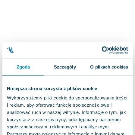
Zygmunt Freud
Agata Passent
Michel Moran
Maciej Orłoś
Jo Nesbo
Katarzyna Miller
Antoine de Saint Exupery
Lew Tołstoj
Zgoda
Szczegóły
O plikach cookies
Mark Twain
Marcin Meller
Paulina Młynarska
Niniejsza strona korzysta z plików cookie
ks. Piotr Pawlukiewicz
Wykorzystujemy pliki cookie do spersonalizowania treści
Jarosław Sokołowski
i reklam, aby oferować funkcje społecznościowe i
Piotr Latocha
analizować ruch w naszej witrynie. Informacje o tym, jak
Michael Scott
korzystasz z naszej witryny, udostępniamy partnerom
Piotr Semka
społecznościowym, reklamowym i analitycznym.
Jarosław Iwaszkiewicz
Partnerzy mogą połączyć te informacje z innymi danymi