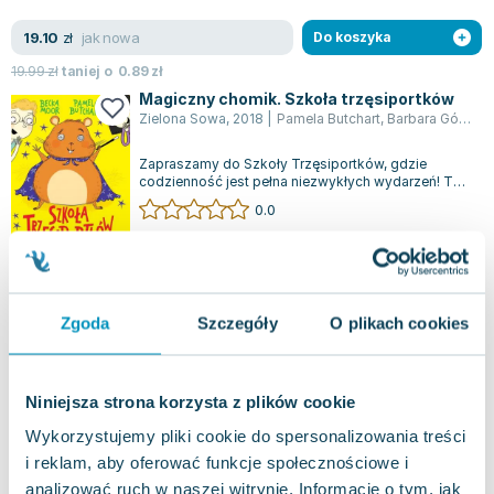
jak nowa
19.10
zł
Do koszyka
19.99
zł
taniej o
0.89
zł
Magiczny chomik. Szkoła trzęsiportków
Zielona Sowa
,
2018
|
Pamela Butchart
,
Barbara Górecka
Zapraszamy do Szkoły Trzęsiportków, gdzie
codzienność jest pełna niezwykłych wydarzeń! Ten
wyjątkowy świat tworzą między innymi ma...
0.0
Miękka
Pakujemy jutro
Używana
Zgoda
Szczegóły
O plikach cookies
jak nowa
14.25
zł
Do koszyka
16.99
zł
taniej o
2.74
zł
Superpies. Szkoła Trzęsiportków
Niniejsza strona korzysta z plików cookie
Zielona Sowa
,
2026
|
Pamela Butchart
,
Becka Moor
Wykorzystujemy pliki cookie do spersonalizowania treści
Witajcie w niesamowitej Szkole Trzęsiportków! To
i reklam, aby oferować funkcje społecznościowe i
miejsce pełne niespodzianek. Na dachu szkoły stoi
pies-superbohater, gotów do akc...
analizować ruch w naszej witrynie. Informacje o tym, jak