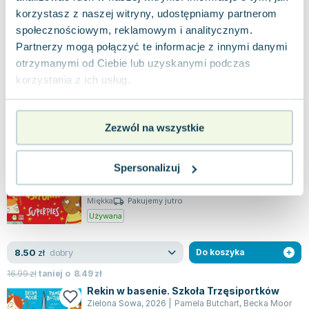
0.0
korzystasz z naszej witryny, udostępniamy partnerom
Miękka
Pakujemy 12.08
społecznościowym, reklamowym i analitycznym.
Nowa
Partnerzy mogą połączyć te informacje z innymi danymi
otrzymanymi od Ciebie lub uzyskanymi podczas
nowa
19.89
zł
Do koszyka
korzystania z ich usług.
26.99
zł
taniej o
7.10
zł
Superpies. Szkoła trzęsiportków
Zielona Sowa
,
2018
|
Becka Moor
,
Barbara Górecka
,
Pam
Zezwól na wszystkie
Przygotujcie się na wyjątkowy czas w Szkole
Trzęsiportków, gdzie każdego dnia uczniowie
Spersonalizuj
przeżywają niezwykłe przygody! Na dachu bu...
0.0
Miękka
Pakujemy jutro
Używana
dobry
8.50
zł
Do koszyka
16.99
zł
taniej o
8.49
zł
Rekin w basenie. Szkoła Trzęsiportków
Zielona Sowa
,
2026
|
Pamela Butchart
,
Becka Moor