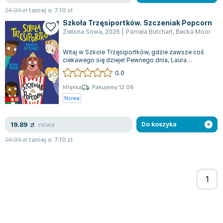
26.99
zł
taniej o
7.10
zł
Szkoła Trzęsiportków. Szczeniak Popcorn
Zielona Sowa
,
2026
|
Pamela Butchart
,
Becka Moor
Witaj w Szkole Trzęsiportków, gdzie zawsze coś
ciekawego się dzieje! Pewnego dnia, Laura
przynosi swojego uroczego szczeniaczka do...
0.0
Miękka
Pakujemy 12.08
Nowa
nowa
19.89
zł
Do koszyka
26.99
zł
taniej o
7.10
zł