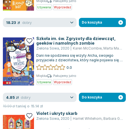
Miękka
Pakujemy jutro
Lorraine Warren
Używana
Wyprzedaż
Ajahn Brahm
Lucinda Riley
dobry
18.23
zł
Do koszyka
Jacek Walkiewicz
Szkoła im. św. Zgryzoty dla dziewcząt,
geeków i namolnych zombie
Zielona Sowa
,
2020
|
Karen McCombie
,
Marta Machałowska
Dani nie spodziewa się wizyty Archa, swojego
przyjaciela z dzieciństwa, który nagle pojawia się w
Zgryzi. Chłopak zachowuje się ni...
0.0
Miękka
Pakujemy jutro
Używana
Wyprzedaż
dobry
4.85
zł
Do koszyka
19.99
zł
taniej o
15.14
zł
Violet i ukryty skarb
Zielona Sowa
,
2020
|
Harriet Whitehorn
,
Barbara Górecka