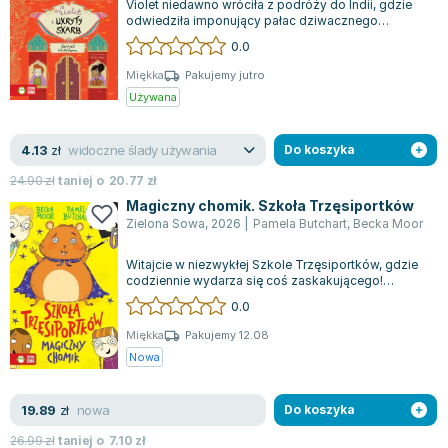
Violet niedawno wróciła z podróży do Indii, gdzie
odwiedziła imponujący pałac dziwacznego
maharadży. W trakcie tej wizyty poznała...
0.0
Miękka
Pakujemy jutro
Używana
widoczne ślady używania
4.13
zł
Do koszyka
24.90
zł
taniej o
20.77
zł
Magiczny chomik. Szkoła Trzęsiportków
Zielona Sowa
,
2026
|
Pamela Butchart
,
Becka Moor
Witajcie w niezwykłej Szkole Trzęsiportków, gdzie
codziennie wydarza się coś zaskakującego!
Chomik o imieniu Makaron posiada zdoln...
0.0
Miękka
Pakujemy 12.08
Nowa
nowa
19.89
zł
Do koszyka
26.99
zł
taniej o
7.10
zł