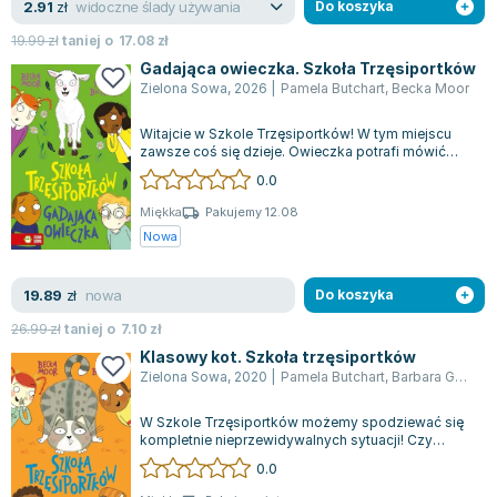
widoczne ślady używania
2.91
zł
Do koszyka
Joseph Murphy
19.99
zł
taniej o
17.08
zł
Jan Sztaudynger
Gadająca owieczka. Szkoła Trzęsiportków
Aleksander Puszkin
Zielona Sowa
,
2026
|
Pamela Butchart
,
Becka Moor
Oscar Wilde
Małgorzata Ohme
Witajcie w Szkole Trzęsiportków! W tym miejscu
zawsze coś się dzieje. Owieczka potrafi mówić
Maddie Ziegler
ludzkim głosem, a za pudłem w magazyn...
0.0
Leszek Czarnecki
Miękka
Pakujemy 12.08
Joanna Racewicz
Nowa
Maria Seweryn
Janina Zającówna
nowa
19.89
zł
Do koszyka
Eric Helms
26.99
zł
taniej o
7.10
zł
Anna Prus (oprac.)
Klasowy kot. Szkoła trzęsiportków
Nela Mała Reporterka
Zielona Sowa
,
2020
|
Pamela Butchart
,
Barbara Górecka
Agnieszka Maciąg
Barbara Wrzesińska
W Szkole Trzęsiportków możemy spodziewać się
kompletnie nieprzewidywalnych sytuacji! Czy
Terry Pratchett
Klasowy Kot niesie ze sobą tajemnicze wie...
0.0
Virginia Woolf