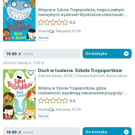
Witajcie w Szkole Trzęsiportków, miejscu pełnym
niezwykłych wydarzeń! Wyobraźcie sobie basen
szkolny, gdzie oprócz rekinów pływają...
0.0
Miękka
Pakujemy 12.08
Nowa
nowa
19.89
zł
Do koszyka
26.99
zł
taniej o
7.10
zł
Duch w toalecie. Szkoła Trzęsiportków
Zielona Sowa
,
2026
|
Pamela Butchart
,
Becka Moor
Witamy w Szkole Trzęsiportków, gdzie
codzienność wypełniają niesamowite przygody! W
szkolnej toalecie przebywa duch, but odgrywa r...
0.0
Miękka
Pakujemy 12.08
Nowa
nowa
19.89
zł
Do koszyka