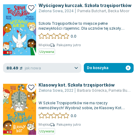
Wyścigowy kurczak. Szkoła trzęsiportków
Zielona Sowa
,
2024
|
Pamela Butchart
,
Becka Moor
Szkoła Trzęsiportków to miejsce pełne
niezwykłości i tajemnic. Dla uczniów tej szkoły
wszystko ma magiczne wyjaśnienie, a codzienn...
0.0
Miękka
Pakujemy jutro
Używana
jak nowa
88.49
zł
Do koszyka
Klasowy kot. Szkoła trzęsiportków
Zielona Sowa
,
2022
|
Barbara Górecka
,
Pamela Butchart
W Szkole Trzęsiportków nie ma rzeczy
niemożliwych! Wyobraź sobie, że Klasowy Kot
przekazuje istotną nowinę – to prawda! A co z nie...
0.0
Miękka
Pakujemy jutro
Używana