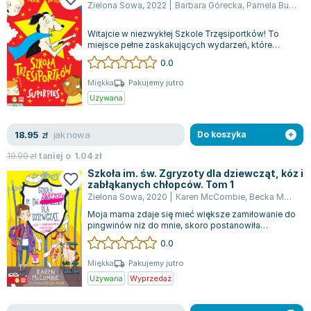
Zielona Sowa
,
2022
|
Barbara Górecka
,
Pamela Butchart
Zygmunt Freud
Agata Passent
Witajcie w niezwykłej Szkole Trzęsiportków! To
miejsce pełne zaskakujących wydarzeń, które
Michel Moran
trudno ogarnąć myślami. Na szkole stoi...
0.0
Maciej Orłoś
Miękka
Pakujemy jutro
Jo Nesbo
Używana
Katarzyna Miller
Antoine de Saint Exupery
jak nowa
18.95
zł
Do koszyka
Lew Tołstoj
19.99
zł
taniej o
1.04
zł
Mark Twain
Szkoła im. św. Zgryzoty dla dziewcząt, kóz i
Marcin Meller
zabłąkanych chłopców. Tom 1
Paulina Młynarska
Zielona Sowa
,
2020
|
Karen McCombie
,
Becka Moor
ks. Piotr Pawlukiewicz
Moja mama zdaje się mieć większe zamiłowanie do
pingwinów niż do mnie, skoro postanowiła
Jarosław Sokołowski
zostawić mnie w starym internacie, a sama...
0.0
Piotr Latocha
Miękka
Pakujemy jutro
Michael Scott
Używana
Wyprzedaż
Piotr Semka
Jarosław Iwaszkiewicz