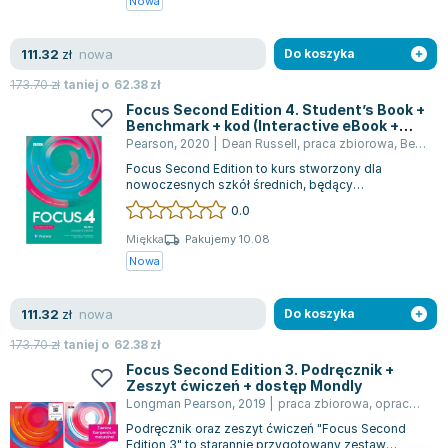
Nowa
nowa
111.32
zł
Do koszyka
173.70
zł
taniej o
62.38
zł
Focus Second Edition 4. Student’s Book +
Benchmark + kod (Interactive eBook +
Interactive Workbook)
Pearson
,
2020
|
Dean Russell
,
praca zbiorowa
,
Beata Trapnell
Focus Second Edition to kurs stworzony dla
nowoczesnych szkół średnich, będący
rozwinięciem programu Matura Focus. Dzięki
0.0
sprawdzo...
Miękka
Pakujemy 10.08
Nowa
nowa
111.32
zł
Do koszyka
173.70
zł
taniej o
62.38
zł
Focus Second Edition 3. Podręcznik +
Zeszyt ćwiczeń + dostęp Mondly
Longman Pearson
,
2019
|
praca zbiorowa
,
opracowanie zbiorowe
Podręcznik oraz zeszyt ćwiczeń "Focus Second
Edition 3" to starannie przygotowany zestaw