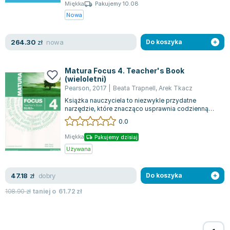
Miękka
Pakujemy 10.08
Nowa
nowa
264.30
zł
Do koszyka
Matura Focus 4. Teacher's Book
(wieloletni)
Pearson
,
2017
|
Beata Trapnell
,
Arek Tkacz
Książka nauczyciela to niezwykle przydatne
narzędzie, które znacząco usprawnia codzienną
pracę. Nauczyciele mogą mieć szybki dostę...
0.0
Miękka
Pakujemy dzisiaj
Używana
dobry
47.18
zł
Do koszyka
108.90
zł
taniej o
61.72
zł