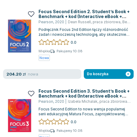
Focus Second Edition 2. Student’s Book +
Benchmark + kod (Interactive eBook +
Interactive Workbook)
Pearson
,
2020
|
Dean Russell
,
praca zbiorowa
,
Beata Trapnell
Podręcznik Focus 2nd Edition łączy różnorodność
zadań i nowoczesną technologię, aby skutecznie
wspierać naukę języka angielskiego....
0.0
Miękka
Pakujemy 10.08
Nowa
nowa
204.20
zł
Do koszyka
Focus Second Edition 3. Student’s Book +
Benchmark + kod (Interactive eBook +
Interactive Workbook)
Pearson
,
2020
|
Izabela Michalak
,
praca zbiorowa
,
Beat
Focus Second Edition to nowa wersja popularnej
serii edukacyjnej Matura Focus, zaprojektowanej
zgodnie z podstawą programową dla l...
0.0
Miękka
Pakujemy 10.08