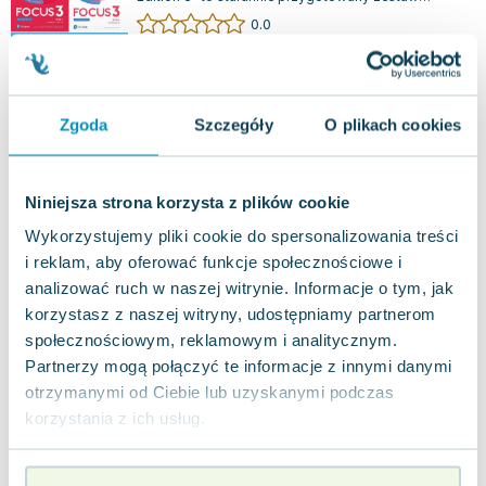
materiałów do nauki języka angielskiego,...
0.0
Miękka
Pakujemy 10.08
Nowa
Zgoda
Szczegóły
O plikach cookies
nowa
264.30
zł
Do koszyka
My matura Success. Upper Intermediate.
Niniejsza strona korzysta z plików cookie
Workbook + CD
Pearson
,
2015
|
praca zbiorowa
,
Beata Trapnell
,
opracowanie zbiorowe
Wykorzystujemy pliki cookie do spersonalizowania treści
Matura Success to popularny kurs przeznaczony
i reklam, aby oferować funkcje społecznościowe i
dla uczniów szkół ponadgimnazjalnych, który
analizować ruch w naszej witrynie. Informacje o tym, jak
zdobył uznanie dzięki przemyślanemu dobo...
0.0
korzystasz z naszej witryny, udostępniamy partnerom
Miękka
społecznościowym, reklamowym i analitycznym.
Pakujemy dzisiaj
Nowa
Używana
Wyprzedaż
Partnerzy mogą połączyć te informacje z innymi danymi
otrzymanymi od Ciebie lub uzyskanymi podczas
korzystania z ich usług.
jak nowa
11.48
zł
Do koszyka
62.90
zł
taniej o
51.42
zł
My matura Success. Intermediate