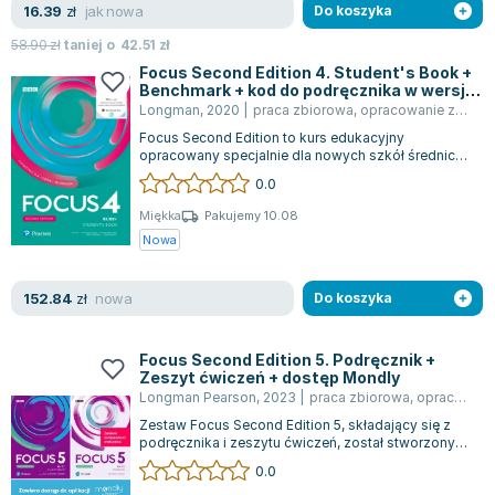
jak nowa
16.39
zł
Do koszyka
58.90
zł
taniej o
42.51
zł
Focus Second Edition 4. Student's Book +
Benchmark + kod do podręcznika w wersji
cyfrowej i zasobów cyfrowych
Longman
,
2020
|
praca zbiorowa
,
opracowanie zbiorowe
Focus Second Edition to kurs edukacyjny
opracowany specjalnie dla nowych szkół średnich.
Stanowi on rozwinięcie wcześniejszej seri...
0.0
Miękka
Pakujemy 10.08
Nowa
nowa
152.84
zł
Do koszyka
Focus Second Edition 5. Podręcznik +
Zeszyt ćwiczeń + dostęp Mondly
Longman Pearson
,
2023
|
praca zbiorowa
,
opracowanie zbiorowe
Zestaw Focus Second Edition 5, składający się z
podręcznika i zeszytu ćwiczeń, został stworzony
specjalnie dla uczniów liceów i te...
0.0