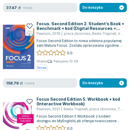
Joseph Murphy
nowa
37.47
zł
Do koszyka
Jan Sztaudynger
Aleksander Puszkin
Focus. Second Edition 2. Student’s Book +
Oscar Wilde
Benchmark + kod (Digital Resources +
Interactive eBook)
Pearson
,
2019
|
praca zbiorowa
,
Beata Trapnell
,
Vaughan Jones
Małgorzata Ohme
Focus Second Edition to nowa odsłona popularnej
Maddie Ziegler
serii Matura Focus. Została opracowana zgodnie z
Leszek Czarnecki
obowiązującą od września 2019 rok...
0.0
Joanna Racewicz
Miękka
Pakujemy 10.08
Maria Seweryn
Nowa
Janina Zającówna
Eric Helms
nowa
158.76
zł
Do koszyka
Anna Prus (oprac.)
Nela Mała Reporterka
Focus Second Edition 5. Workbook + kod
Agnieszka Maciąg
(Interactive Workbook)
Pearson
,
2021
|
Beata Trapnell
,
praca zbiorowa
,
Tomasz Siuta
Barbara Wrzesińska
Focus Second Edition 5 Workbook z kodem
Terry Pratchett
dostępu do MyEnglishLab oferuje nowoczesne
Virginia Woolf
zasoby dla uczniów liceów i techników, będąc ko...
0.0