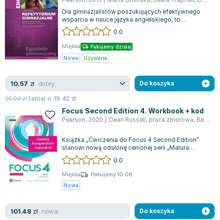
Dla gimnazjalistów poszukujących efektywnego
wsparcia w nauce języka angielskiego, to
repetytorium stanowi wartościowe źródło info...
0.0
Miękka
Pakujemy dzisiaj
Nowa
Używana
dobry
10.57
zł
Do koszyka
29.99
zł
taniej o
19.42
zł
Focus Second Edition 4. Workbook + kod
Pearson
,
2020
|
Dean Russell
,
praca zbiorowa
,
Beata Trapnell
Książka „Ćwiczenia do Focus 4 Second Edition”
stanowi nową odsłonę cenionej serii „Matura
Focus”, dedykowaną uczniom liceów oraz t...
0.0
Miękka
Pakujemy 10.08
Nowa
nowa
101.48
zł
Do koszyka