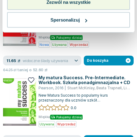
Zezwól na wszystkie
Workbook + CD
Pearson
,
2014
|
Lindsay White
,
Jane Comyns Carr
,
Jere
Zaktualizowane wydanie "My Matura Success"
Spersonalizuj
dostosowane do matury 2015 oferuje
kompleksowe wsparcie w przygotowaniach do
0.0
nowego for...
Miękka
Pakujemy dzisiaj
Nowa
Używana
Wyprzedaż
widoczne ślady używania
11.65
zł
Do koszyka
64.25
zł
taniej o
52.60
zł
My matura Success. Pre-Intermediate.
Workbook. Szkoła ponadgimnazjalna + CD
Pearson
,
2016
|
Stuart McKinlay
,
Beata Trapnell
,
Lindsay White
New Matura Success to popularny kurs
przeznaczony dla uczniów szkół
ponadgimnazjalnych. Zawiera inspirujące teksty,
0.0
fotografie i f...
Miękka
Pakujemy dzisiaj
Używana
Wyprzedaż