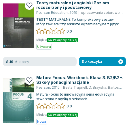
Testy maturalne j angielski Poziom
Zygmunt Freud
rozszerzony i podstawowy
Pearson Education
,
2019
|
opracowanie zbiorowe
,
Beat
Agata Passent
TESTY MATURALNE To kompleksowy zestaw,
Michel Moran
który zawiera trzy arkusze egzaminacyjne z języka
Maciej Orłoś
angielskiego na poziomie podstawowym oraz...
0.0
Jo Nesbo
Miękka
Pakujemy dzisiaj
Katarzyna Miller
Używana
Antoine de Saint Exupery
Lew Tołstoj
dobry
8.19
zł
Do koszyka
Mark Twain
Marcin Meller
Matura Focus. Workbook. Klasa 3. B2/B2+.
Paulina Młynarska
Szkoły ponadgimnazjalne
Pearson
,
2015
|
Beata Trapnell
,
D. Braysha
,
Bartosz Michało
ks. Piotr Pawlukiewicz
Matura Focus to innowacyjna seria edukacyjna
Jarosław Sokołowski
stworzona z myślą o szkołach
Piotr Latocha
ponadgimnazjalnych, która łączy w sobie elementy
0.0
bestsel...
Michael Scott
Miękka
Pakujemy dzisiaj
Piotr Semka
Nowa
Jarosław Iwaszkiewicz