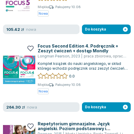
Lorraine Warren
Miękka
Pakujemy 10.08
Ajahn Brahm
Nowa
Lucinda Riley
Jacek Walkiewicz
nowa
105.42
zł
Do koszyka
Focus Second Edition 4. Podręcznik +
Zeszyt ćwiczeń + dostęp Mondly
Longman Pearson
,
2023
|
praca zbiorowa
,
opracowanie zbiorowe
Komplet książek do nauki angielskiego, w skład
którego wchodzi podręcznik oraz zeszyt ćwiczeń
Focus Second Edition 4, oferuje komp...
0.0
Miękka
Pakujemy 10.08
Nowa
nowa
264.30
zł
Do koszyka
Repetytorium gimnazjalne. Język
angielski. Poziom podstawowy i
rozszerzony. Gimnazjum
Pearson
,
2015
|
Marta Umińska
,
Beata Trapnell
,
Liz Kilbey