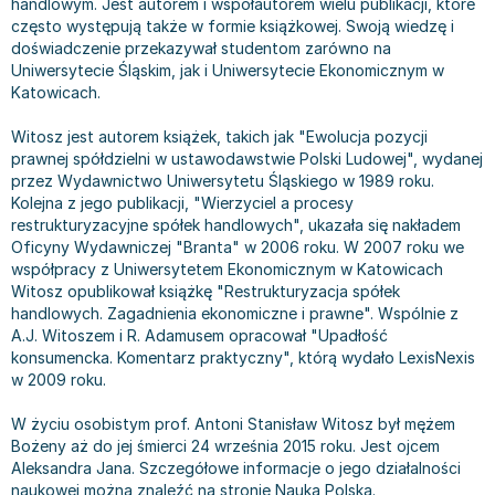
handlowym. Jest autorem i współautorem wielu publikacji, które
Bajki wiersze
Książki: finanse, księgowość, bankowość
Książki: pamiętniki, dzienniki i listy
Liceum i technikum
Książki o sportowcach
Julian Tuwim
często występują także w formie książkowej. Swoją wiedzę i
doświadczenie przekazywał studentom zarówno na
Do kolorowania i naklejania
Książki o gospodarce
Wywiady, wspomnienia - książki
Podręczniki do 1 klasy liceum i technikum
Książki: Turystyka i podróże
Bracia Grimm
Uniwersytecie Śląskim, jak i Uniwersytecie Ekonomicznym w
Kontrastowe obrazki
Inne
Komiksy
Podręczniki do 2 klasy liceum i technikum
Albumy krajoznawcze
Stephen King
Katowicach.
Kreatywne / Aktywizujące
Książki o marketingu
Komiksy dla dorosłych
Podręczniki do 3 klasy liceum i technikum
Albumy krajoznawcze - Polska
Tanya Valko
Poznawanie świata
Książki o zarządzaniu
Komiksy dla dzieci
Podręczniki do klasy 4 liceum i technikum
Albumy krajoznawcze - Świat
Lauren Kate
Witosz jest autorem książek, takich jak "Ewolucja pozycji
prawnej spółdzielni w ustawodawstwie Polski Ludowej", wydanej
Podręczniki szkolne
Historia - książki
Komiksy dla młodzieży
Podręczniki do szkoły zawodowej
Atlasy
Jan Brzechwa
przez Wydawnictwo Uniwersytetu Śląskiego w 1989 roku.
Edukacja przedszkolna
Archeologia - książki
Komiksy obcojęzyczne
Podręczniki do 1 klasy szkoły zawodowej
Atlasy - Polska
E. L. James
Kolejna z jego publikacji, "Wierzyciel a procesy
Liceum, Technikum
Historia Polski - książki
Fantastyka, horror - książki
Podręczniki do 2 klasy szkoły zawodowej
Atlasy - świat
Virginia C. Andrews
restrukturyzacyjne spółek handlowych", ukazała się nakładem
Oficyny Wydawniczej "Branta" w 2006 roku. W 2007 roku we
Szkoła podstawowa
Historia świata - książki
Książki fantasy
Podręczniki do 3 klasy szkoły zawodowej
Globusy
Waldemar Łysiak
współpracy z Uniwersytetem Ekonomicznym w Katowicach
Szkoły wyższe
II Wojna Światowa - książki
Książki horrory
Książki dla dzieci
Mapy
Monika Szwaja
Witosz opublikował książkę "Restrukturyzacja spółek
Szkoła zawodowa
Książki militarne
Science Fiction - książki
Książki dla dzieci do 2 lat
Mapy - Polska
Camilla Läckberg
handlowych. Zagadnienia ekonomiczne i prawne". Wspólnie z
A.J. Witoszem i R. Adamusem opracował "Upadłość
Książki: Prawo
Książki kryminały
Książki: bajki dla dzieci do 2 lat
Mapy - Świat
Jan Kochanowski
konsumencka. Komentarz praktyczny", którą wydało LexisNexis
Inne
Książki z poezją, aforyzmami i dramaty
Do kąpieli i zabawy
Przewodniki turystyczne
Henning Mankell
w 2009 roku.
Książki: Prawo administracyjne
Książki dramaty
Kolorowanki i książki do naklejania do 2 lat
Przewodniki turystyczne - Polska
Beata Pawlikowska
Książki: Prawo cywilne
Książki humorystyczne i aforyzmy
Książki grające, z puzzlami i magnesami do 2 lat
Przewodniki turystyczne - Świat
L.J. Smith
W życiu osobistym prof. Antoni Stanisław Witosz był mężem
Bożeny aż do jej śmierci 24 września 2015 roku. Jest ojcem
Książki: Prawo finansowe
Tomiki poezji
Obrazki kontrastowe dla niemowląt
Książki: Zdrowie, rodzina, związki
Diana Palmer
Aleksandra Jana. Szczegółowe informacje o jego działalności
Książki: Prawo karne
Książki o sztuce
Poznawanie świata dla dzieci do 2 lat - książki
Książki: Rodzina, związki
Bear Grylls
naukowej można znaleźć na stronie Nauka Polska.