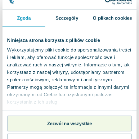
Joseph Murphy
Jan Sztaudynger
Zgoda
Szczegóły
O plikach cookies
Aleksander Puszkin
Oscar Wilde
Małgorzata Ohme
Niniejsza strona korzysta z plików cookie
Maddie Ziegler
Wykorzystujemy pliki cookie do spersonalizowania treści
Leszek Czarnecki
i reklam, aby oferować funkcje społecznościowe i
Joanna Racewicz
analizować ruch w naszej witrynie. Informacje o tym, jak
Maria Seweryn
korzystasz z naszej witryny, udostępniamy partnerom
Janina Zającówna
społecznościowym, reklamowym i analitycznym.
Eric Helms
Partnerzy mogą połączyć te informacje z innymi danymi
Anna Prus (oprac.)
otrzymanymi od Ciebie lub uzyskanymi podczas
Nela Mała Reporterka
korzystania z ich usług.
Agnieszka Maciąg
Barbara Wrzesińska
Zezwól na wszystkie
Terry Pratchett
Virginia Woolf