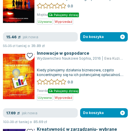
rezultatem wszechstronnych badań
0.0
Zygmunt Freud
przeprowadzonych...
Agata Passent
Miękka
Pakujemy dzisiaj
Michel Moran
Używana
Wyprzedaż
Maciej Orłoś
Jo Nesbo
jak nowa
15.46
zł
Do koszyka
Katarzyna Miller
55.35
zł
taniej o
39.89
zł
Antoine de Saint Exupery
Innowacje w gospodarce
Wydawnictwo Naukowe Sophia
,
2016
|
Ewa Kuziomko-Ochymiuk
Lew Tołstoj
Mark Twain
Kiedy planujemy działania biznesowe, często
Marcin Meller
koncentrujemy się na ich potencjalnej opłacalności.
Zaczynamy od badania, analizy, oce...
0.0
Paulina Młynarska
ks. Piotr Pawlukiewicz
Twarda
Pakujemy dzisiaj
Jarosław Sokołowski
Używana
Wyprzedaż
Piotr Latocha
Michael Scott
jak nowa
17.69
zł
Do koszyka
Piotr Semka
103.38
zł
taniej o
85.69
zł
Jarosław Iwaszkiewicz
Kreatywność w zarządzaniu- wybrane