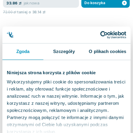
Lorraine Warren
jak nowa
33.86
zł
Do koszyka
Ajahn Brahm
72.00
zł
taniej o
38.14
zł
Lucinda Riley
Jacek Walkiewicz
Zgoda
Szczegóły
O plikach cookies
Niniejsza strona korzysta z plików cookie
Wykorzystujemy pliki cookie do spersonalizowania treści
i reklam, aby oferować funkcje społecznościowe i
analizować ruch w naszej witrynie. Informacje o tym, jak
korzystasz z naszej witryny, udostępniamy partnerom
społecznościowym, reklamowym i analitycznym.
Partnerzy mogą połączyć te informacje z innymi danymi
otrzymanymi od Ciebie lub uzyskanymi podczas
korzystania z ich usług.