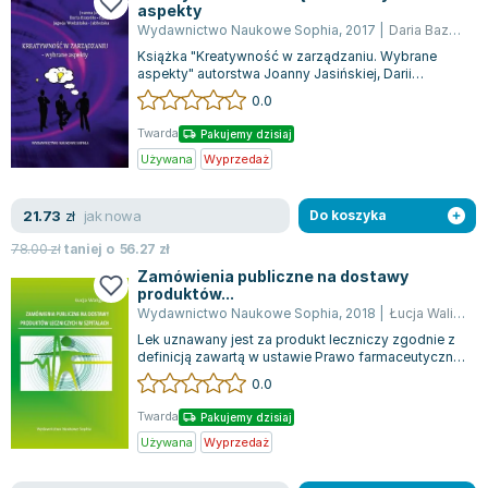
aspekty
Joseph Murphy
Wydawnictwo Naukowe Sophia
,
2017
|
Daria Bazydło-Egier
Jan Sztaudynger
Książka "Kreatywność w zarządzaniu. Wybrane
Aleksander Puszkin
aspekty" autorstwa Joanny Jasińskiej, Darii
Bazydło-Egier i Jagody Wodzińskiej-Jabłońs...
0.0
Oscar Wilde
Małgorzata Ohme
Twarda
Pakujemy dzisiaj
Maddie Ziegler
Używana
Wyprzedaż
Leszek Czarnecki
Joanna Racewicz
jak nowa
21.73
zł
Do koszyka
Maria Seweryn
78.00
zł
taniej o
56.27
zł
Janina Zającówna
Zamówienia publiczne na dostawy
produktów...
Eric Helms
Wydawnictwo Naukowe Sophia
,
2018
|
Łucja Waligóra
Anna Prus (oprac.)
Lek uznawany jest za produkt leczniczy zgodnie z
Nela Mała Reporterka
definicją zawartą w ustawie Prawo farmaceutyczne.
Możemy wyróżnić leki podstawowe...
0.0
Agnieszka Maciąg
Barbara Wrzesińska
Twarda
Pakujemy dzisiaj
Terry Pratchett
Używana
Wyprzedaż
Virginia Woolf