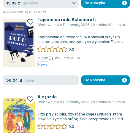
Książki: Psychologia, motywacja
Nauki historyczne - książki
Dan Brown
jak nowa
15.93
zł
Do koszyka
Książki o naukach politycznych dla studentów
Bolesław Prus
49.90
zł
taniej o
33.97
zł
Książki do nauk przyrodniczych dla studentów
Clive Cussler
Tajemnica rodu Ashencroft
Książki do nauk społecznych dla studentów
Wanda Chotomska
Wydawnictwo Diamenty
,
2026
|
Karolina Winiarska
Książki do nauk ścisłych dla studentów
Józef Ignacy Kraszewski
Zaproszenie do rezydencji w Kornwalii przyszło
Prawo - książki dla studentów
Clive Staples Lewis
niespodziewanie, bez żadnych wyjaśnień. Eliza,
Technologia żywności - książki
Martyna Wojciechowska
autorka popularnych kryminałów, nie...
0.0
Zarządzanie i marketing - książki
Melissa De la Cruz
Miękka
Pakujemy 10.08
Nauka języków obcych - książki
Blanka Lipińska
Nowa
Podręczniki dla nauczycieli - metodyka
Jaś Kapela
Repetytoria, testy i materiały pomocnicze
Agatha Christie
nowa
56.04
zł
Do koszyka
Witold Gadowski
Jan Pietrzak
Ale jazda
Marcin Kowalczyk
Wydawnictwo Diamenty
,
2026
|
Karolina Winiarska
Piotr Zychowicz
Trzy przyjaciółki, trzy różne kraje i sytuacje, które
Joanna Jabłczyńska
stawiają życie na próbę. Sara przeprowadza się do
Piotr Kościelny
Paryża w nadziei, że nowa...
0.0
Jan Piński