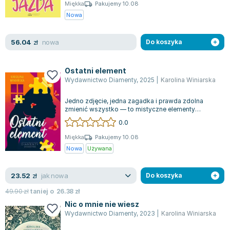
Miękka
Pakujemy 10.08
Zygmunt Freud
Nowa
Agata Passent
Michel Moran
nowa
56.04
zł
Do koszyka
Maciej Orłoś
Jo Nesbo
Ostatni element
Katarzyna Miller
Wydawnictwo Diamenty
,
2025
|
Karolina Winiarska
Antoine de Saint Exupery
Jedno zdjęcie, jedna zagadka i prawda zdolna
Lew Tołstoj
zmienić wszystko — to mistyczne elementy
Mark Twain
wciągającej opowieści. Aurora mieszka w Rzes...
0.0
Marcin Meller
Miękka
Pakujemy 10.08
Paulina Młynarska
Nowa
Używana
ks. Piotr Pawlukiewicz
Jarosław Sokołowski
jak nowa
23.52
zł
Do koszyka
Piotr Latocha
49.90
zł
taniej o
26.38
zł
Michael Scott
Nic o mnie nie wiesz
Piotr Semka
Wydawnictwo Diamenty
,
2023
|
Karolina Winiarska
Jarosław Iwaszkiewicz