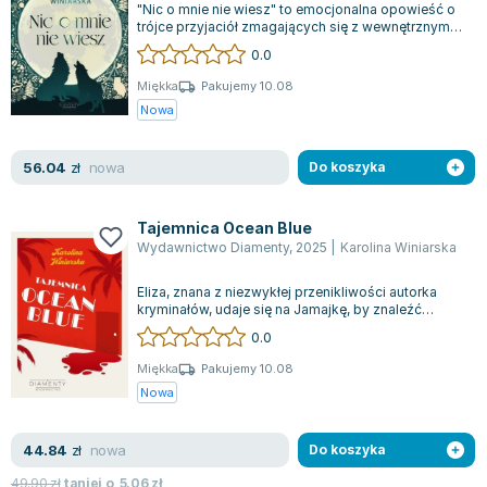
"Nic o mnie nie wiesz" to emocjonalna opowieść o
Joseph Murphy
trójce przyjaciół zmagających się z wewnętrznymi
Jan Sztaudynger
konfliktami oraz nieosiągniętymi...
0.0
Aleksander Puszkin
Miękka
Pakujemy 10.08
Oscar Wilde
Nowa
Małgorzata Ohme
Maddie Ziegler
nowa
56.04
zł
Do koszyka
Leszek Czarnecki
Joanna Racewicz
Tajemnica Ocean Blue
Maria Seweryn
Wydawnictwo Diamenty
,
2025
|
Karolina Winiarska
Janina Zającówna
Eliza, znana z niezwykłej przenikliwości autorka
Eric Helms
kryminałów, udaje się na Jamajkę, by znaleźć
Anna Prus (oprac.)
inspirację do nowej powieści. Wybrał...
0.0
Nela Mała Reporterka
Miękka
Pakujemy 10.08
Agnieszka Maciąg
Nowa
Barbara Wrzesińska
Terry Pratchett
nowa
44.84
zł
Do koszyka
Virginia Woolf
49.90
zł
taniej o
5.06
zł