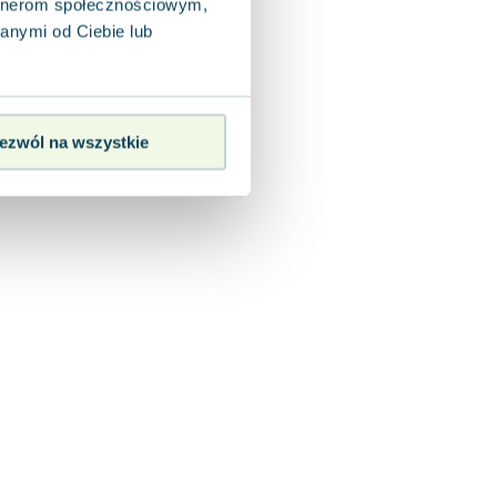
artnerom społecznościowym,
anymi od Ciebie lub
ezwól na wszystkie