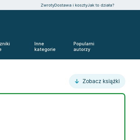
Zwroty
Dostawa i koszty
Jak to działa?
zniki
Inne
Popularni
e
kategorie
autorzy
Zobacz książki