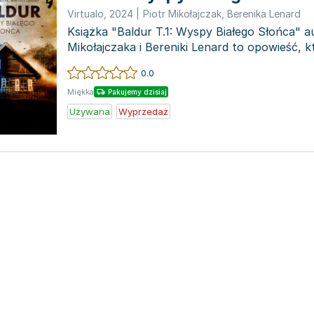
Virtualo
,
2024
|
Piotr Mikołajczak
,
Berenika Lenard
Książka "Baldur T.1: Wyspy Białego Słońca" a
Mikołajczaka i Bereniki Lenard to opowieść, k
czytelnika...
0.0
Miękka
Pakujemy dzisiaj
Używana
Wyprzedaż