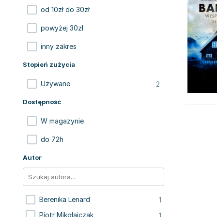
od 10zł do 30zł
powyżej 30zł
inny zakres
Stopień zużycia
2
Używane
Dostępność
W magazynie
do 72h
Autor
1
Berenika Lenard
1
Piotr Mikołajczak