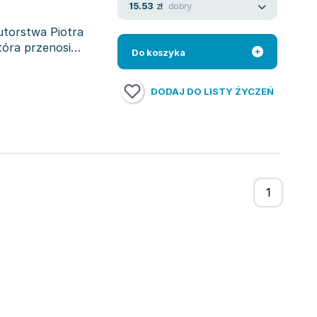
dobry
15.53
zł
utorstwa Piotra
tóra przenosi
Do koszyka
DODAJ DO LISTY ŻYCZEŃ