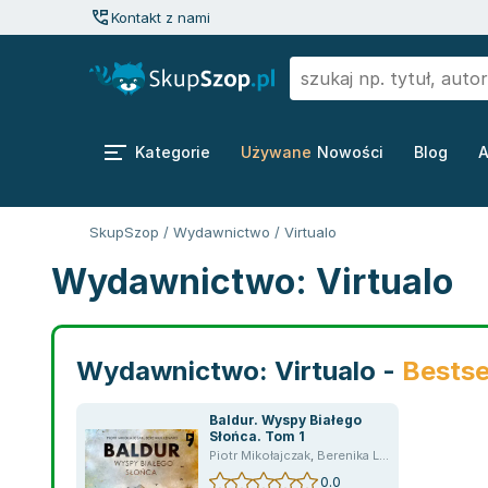
Kontakt z nami
Kategorie
Używane
Nowości
Blog
A
SkupSzop
/
Wydawnictwo
/
Virtualo
Wydawnictwo: Virtualo
Wydawnictwo: Virtualo -
Bestse
Baldur. Wyspy Białego
Słońca. Tom 1
Piotr Mikołajczak
,
Berenika Lenard
0.0