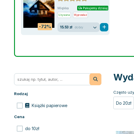
Miękka
Pakujemy dzisiaj
Używana
Wyprzedaż
-72%
15.53 zł
dobry
Wyda
Często uży
Rodzaj
Do 20zł
Książki papierowe
Cena
do 10zł