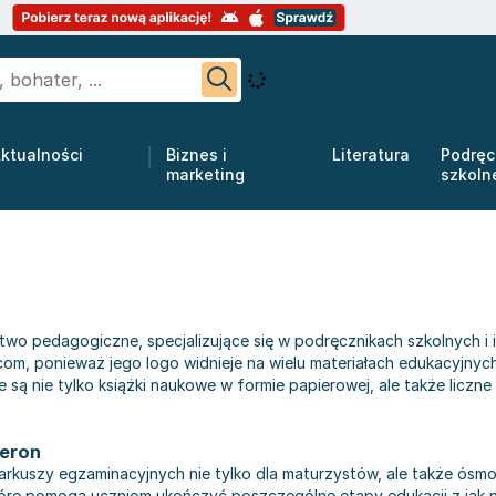
ktualności
Biznes i
Literatura
Podręc
marketing
szkoln
wo pedagogiczne, specjalizujące się w podręcznikach szkolnych 
com, ponieważ jego logo widnieje na wielu materiałach edukacyjnych
e są nie tylko książki naukowe w formie papierowej, ale także lic
eron
rkuszy egzaminacyjnych nie tylko dla maturzystów, ale także ósmo
tóre pomogą uczniom ukończyć poszczególne etapy edukacji z jak n