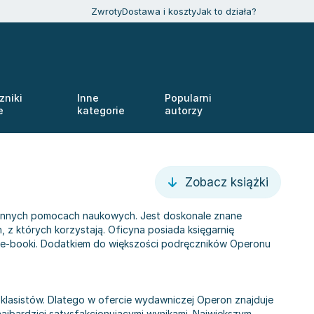
Zwroty
Dostawa i koszty
Jak to działa?
zniki
Inne
Popularni
e
kategorie
autorzy
Zobacz książki
i innych pomocach naukowych. Jest doskonale znane
, z których korzystają. Oficyna posiada księgarnię
zne e-booki. Dodatkiem do większości podręczników Operonu
klasistów. Dlatego w ofercie wydawniczej Operon znajduje
ajbardziej satysfakcjonującymi wynikami. Największym