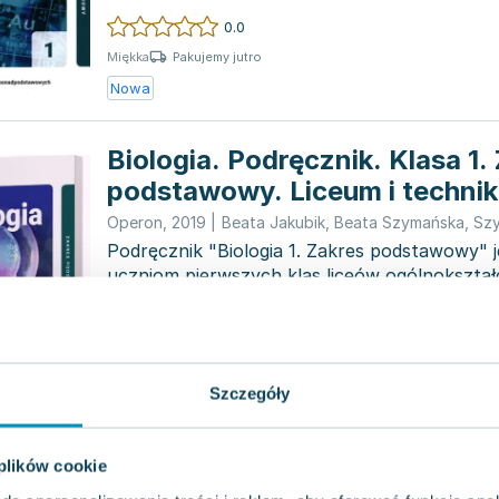
techników. Pub...
0.0
Pakujemy jutro
Miękka
Nowa
Biologia. Podręcznik. Klasa 1.
podstawowy. Liceum i techni
Operon
,
2019
|
Beata Jakubik
,
Beata Szymańska
,
Sz
Podręcznik "Biologia 1. Zakres podstawowy"
uczniom pierwszych klas liceów ogólnokształ
techników. Autorki...
0.0
Pakujemy jutro
Miękka
Nowa
Używana
Wyprzedaż
Szczegóły
Ciekawi świata. Informatyka. 
 plików cookie
Zakres podstawowy. Szkoły