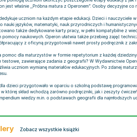
 jest właśnie ,,Próbna matura z Operonem”. Osoby decyzyjne co r
edykuje uczniom na każdym etapie edukacji. Dzieci i nauczyciele
o nauki języków, matematyki, nauk przyrodniczych i humanistycz
wano także dedykowane karty pracy, w pełni kompatybilne z wied
ch pomocy naukowych. Operon ułatwia także przebieg zajęć technic
pracujący z oficyną przygotowali nawet prosty podręcznik z zakres
 pomoc dla maturzystów w formie repetytorium z każdej dziedziny w
e testowe, zawierające zadania z geografii? W Wydawnictwie Opero
żliwia uczniom wymianę materiałów edukacyjnych. Po zdanej maturz
esu.
la dzieci przygotowało w oparciu o szkolną podstawę programową
m”, w której skład wchodzą zarówno podręczniki, jak i zeszyty ćwicz
ompendium wiedzy m.in. o podstawach geografii dla najmłodszych u
lery
Zobacz wszystkie książki