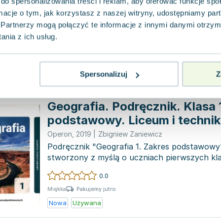
do spersonalizowania treści i reklam, aby oferować funkcje sp
ponadgimnazjalna
Operon
,
2015
|
Wojciech Hermanowski
,
Grażyna Her
ormacje o tym, jak korzystasz z naszej witryny, udostępniamy p
Co czyni tę serię wyjątkową? To przede wszys
Partnerzy mogą połączyć te informacje z innymi danymi otrzym
Przyciągające oko elementy graficzne oraz 
nia z ich usług.
przyciąg...
0.0
Pakujemy jutro
Miękka
Spersonalizuj
Z
Nowa
Geografia. Podręcznik. Klasa 
podstawowy. Liceum i techni
Operon
,
2019
|
Zbigniew Zaniewicz
Podręcznik "Geografia 1. Zakres podstawowy
stworzony z myślą o uczniach pierwszych kla
ogólnokształcących oraz tec...
0.0
Pakujemy jutro
Miękka
Nowa
Używana