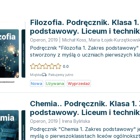
Filozofia. Podręcznik. Klasa 1
podstawowy. Liceum i techni
Operon
,
2019
|
Michał Koss
,
Maria Łojek-Kurzętkows
Podręcznik "Filozofia 1. Zakres podstawowy" 
stworzony z myślą o uczniach pierwszych kla
ogólnokształcących i techni...
0.0
Pakujemy jutro
Miękka
Nowa
Używana
Wyprzedaż
Chemia.. Podręcznik. Klasa 1.
podstawowy. Liceum i techni
Operon
,
2019
|
Irena Bylińska
Podręcznik "Chemia 1. Zakres podstawowy" j
myślą o pierwszoklasistach liceów ogólnoksz