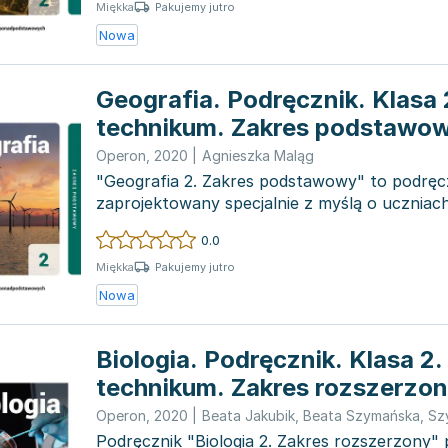
Pakujemy jutro
Miękka
Nowa
Geografia. Podręcznik. Klasa 
technikum. Zakres podstawo
Operon
,
2020
|
Agnieszka Maląg
"Geografia 2. Zakres podstawowy" to podręc
zaprojektowany specjalnie z myślą o uczniach
ogólnokształcących...
0.0
Pakujemy jutro
Miękka
Nowa
Biologia. Podręcznik. Klasa 2.
technikum. Zakres rozszerzo
Operon
,
2020
|
Beata Jakubik
,
Beata Szymańska
,
Sz
Podręcznik "Biologia 2. Zakres rozszerzony"