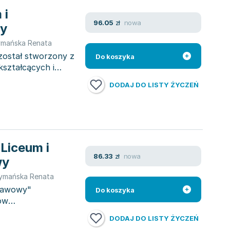
nowa
96.05
zł
ny
mańska Renata
 został stworzony z
Do koszyka
kształcących i
DODAJ DO LISTY ŻYCZEŃ
 Liceum i
nowa
86.33
zł
wy
ymańska Renata
stawowy"
Do koszyka
ów
DODAJ DO LISTY ŻYCZEŃ