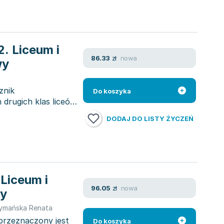
2. Liceum i
nowa
86.33
zł
wy
znik
Do koszyka
 drugich klas liceów
DODAJ DO LISTY ŻYCZEŃ
 Liceum i
nowa
96.05
zł
ny
ymańska Renata
 przeznaczony jest
Do koszyka