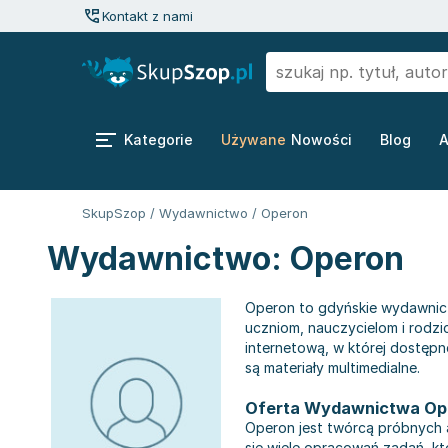
Kontakt z nami
Kategorie
Używane
Nowości
Blog
A
SkupSzop
/
Wydawnictwo
/
Operon
Wydawnictwo: Operon
Operon to gdyńskie wydawnict
uczniom, nauczycielom i rodzi
internetową, w której dostępn
są materiały multimedialne.
Oferta Wydawnictwa Op
Operon jest twórcą próbnych a
się wiele opracowań zadań, k