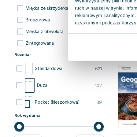
Wykorzystujemy pliki cookie 
ruch w naszej witrynie. Inf
11
Miękka ze skrzydełkami
reklamowym i analitycznym. 
5
Broszurowa
uzyskanymi podczas korzysta
2
Miękka z obwolutą
1
Zintegrowana
Rozmiar
621
Standardowa
102
Duża
39
Pocket (kieszonkowa)
Rok wydania