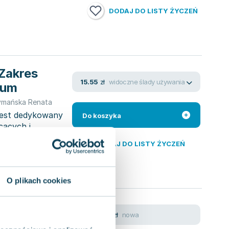
DODAJ DO LISTY ŻYCZEŃ
 Zakres
widoczne ślady używania
15.55
zł
kum
ymańska Renata
 jest dedykowany
Do koszyka
cących i
DODAJ DO LISTY ŻYCZEŃ
O plikach cookies
Podręcznik.
nowa
81.54
zł