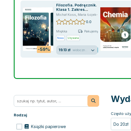
Filozofia. Podręcznik.
Klasa 1. Zakres
podstawowy. Liceum i
Michał Koss
,
Maria Łojek-Kurzętkowska
technikum
0.0
Miękka
Pakujemy jutro
Nowa
Używana
-59%
19.13 zł
widoczne ślady używania
Wyda
Często uży
Rodzaj
Do 20zł
Książki papierowe