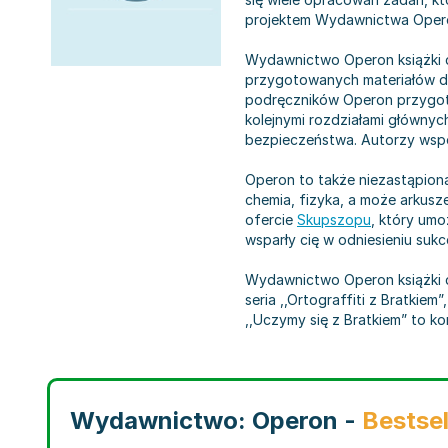
projektem Wydawnictwa Operon
Wydawnictwo Operon książki d
przygotowanych materiałów d
podręczników Operon przygoto
kolejnymi rozdziałami główny
bezpieczeństwa. Autorzy współ
Operon to także niezastąpiona
chemia, fizyka, a może arkusz
ofercie
Skupszopu
, który umo
wsparły cię w odniesieniu sukc
Wydawnictwo Operon książki d
seria ,,Ortograffiti z Bratkie
,,Uczymy się z Bratkiem” to k
Wydawnictwo: Operon -
Bestsel