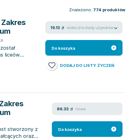
Znaleziono:
774
produktów
. Zakres
widoczne ślady używania
19.13
zł
kum
ka
został
Do koszyka
s liceów
DODAJ DO LISTY ŻYCZEŃ
 Zakres
nowa
86.33
zł
kum
est stworzony z
Do koszyka
tałcących oraz