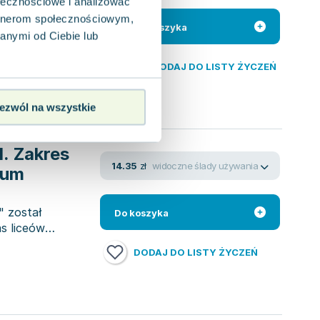
ołecznościowe i analizować
manowska
artnerom społecznościowym,
tkim jej dynamika.
Do koszyka
anymi od Ciebie lub
nowoczesny układ
DODAJ DO LISTY ŻYCZEŃ
ezwól na wszystkie
1. Zakres
widoczne ślady używania
14.35
zł
kum
" został
Do koszyka
s liceów
DODAJ DO LISTY ŻYCZEŃ