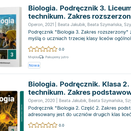
Biologia. Podręcznik 3. Liceum i
technikum. Zakres rozszerzo
Operon
,
2021
|
Beata Jakubik
,
Beata Szymańska
,
Szy
Podręcznik "Biologia 3. Zakres rozszerzony"
myślą o uczniach trzeciej klasy liceów ogólno
technik...
0.0
Pakujemy jutro
Miękka
Nowa
Biologia. Podręcznik. Klasa 2.
technikum. Zakres podstawo
Operon
,
2020
|
Beata Jakubik
,
Beata Szymańska
,
Sz
Podręcznik "Biologia 2. Część 2. Zakres pod
adresowany jest do uczniów drugich klas lice
ogólnokształcących i techników....
0.0