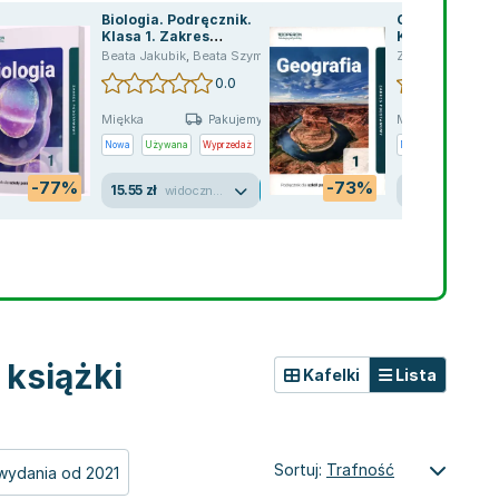
Biologia. Podręcznik.
Geografia. Po
Klasa 1. Zakres
Klasa 1. Zakre
podstawowy. Liceum i
podstawowy. L
Beata Jakubik
,
Beata Szymańska
,
Szymańska Renata
Zbigniew Zaniew
technikum
technikum
0.0
Miękka
Miękka
Pakujemy jutro
Nowa
Używana
Wyprzedaż
Nowa
Używana
-77%
-73%
15.55 zł
14.35 zł
widoczne ślady używania
książki
Kafelki
Lista
Sortuj:
Trafność
wydania od 2021