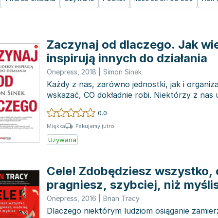
Zaczynaj od dlaczego. Jak wie
inspirują innych do działania
Onepress
,
2018
|
Simon Sinek
Każdy z nas, zarówno jednostki, jak i organiza
wskazać, CO dokładnie robi. Niektórzy z nas 
pokazać, CZYM...
0.0
Pakujemy jutro
Miękka
Używana
Cele! Zdobędziesz wszystko,
pragniesz, szybciej, niż myśli
Onepress
,
2016
|
Brian Tracy
Dlaczego niektórym ludziom osiąganie zami