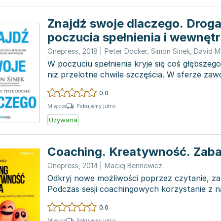
Znajdź swoje dlaczego. Droga
poczucia spełnienia i wewnęt
motywacji
Onepress
,
2018
|
Peter Docker
,
Simon Sinek
,
David 
W poczuciu spełnienia kryje się coś głębszego 
niż przelotne chwile szczęścia. W sferze zaw
moż...
0.0
Pakujemy jutro
Miękka
Używana
Coaching. Kreatywność. Zab
Onepress
,
2014
|
Maciej Bennewicz
Odkryj nowe możliwości poprzez czytanie, za
Podczas sesji coachingowych korzystanie z 
posługiwan...
0.0
Pakujemy jutro
Miękka