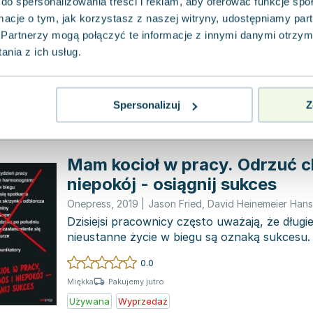
do spersonalizowania treści i reklam, aby oferować funkcje sp
Onepress
,
2017
|
Jason Fried
,
David Heinemeier Han
ormacje o tym, jak korzystasz z naszej witryny, udostępniamy p
Współczesny świat biznesu wymaga od nas, b
schematy i sięgnąć po nowatorskie rozwiązan
Partnerzy mogą połączyć te informacje z innymi danymi otrzym
kierować się tr...
nia z ich usług.
0.0
Pakujemy jutro
Miękka
Używana
Spersonalizuj
Z
Mam kocioł w pracy. Odrzuć c
niepokój - osiągnij sukces
Onepress
,
2019
|
Jason Fried
,
David Heinemeier Han
Dzisiejsi pracownicy często uważają, że długie
nieustanne życie w biegu są oznaką sukcesu.
musi...
0.0
Pakujemy jutro
Miękka
Używana
Wyprzedaż