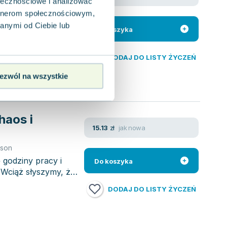
ołecznościowe i analizować
sson
artnerom społecznościowym,
y odrzucić utarte
ia. Zamiast
anymi od Ciebie lub
Do koszyka
DODAJ DO LISTY ŻYCZEŃ
ezwól na wszystkie
haos i
jak nowa
15.13
zł
sson
 godziny pracy i
Do koszyka
 Wciąż słyszymy, że
DODAJ DO LISTY ŻYCZEŃ