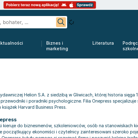
ktualności
Biznes i
Literatura
Podręc
marketing
szkoln
awniczej Helion S.A. z siedzibą w Gliwicach, której historia sięga 1
 przewodniki i poradniki psychologiczne. Filia Onepress specjalizuje
 książek Harvard Business Press.
epress
 kieruje do biznesmenów, szkoleniowców, osób na stanowiskach k
e początkujący ekonomiści i czytelnicy zainteresowani szeroko po
 Onepress tytuły pomogą ci rozwinąć firmę i poczynić kolejne trafn