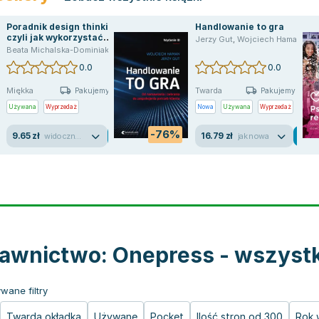
Poradnik design thinking,
Handlowanie to gra
czyli jak wykorzystać
Jerzy Gut
,
Wojciech Haman
myślenie projektowe w
Beata Michalska-Dominiak
,
Piotr Grocholiński
biznesie
0.0
0.0
Miękka
Twarda
Pakujemy jutro
Pakujemy jutro
Używana
Wyprzedaż
Nowa
Używana
Wyprzedaż
-76%
9.65 zł
16.79 zł
widoczne ślady używania
jak nowa
wnictwo: Onepress - wszystki
wane filtry
Twarda okładka
Używane
Pocket
Ilość stron od 300
Rok 