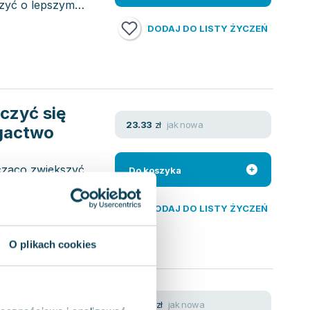
rzyć o lepszym
DODAJ DO LISTY ŻYCZEŃ
czyć się
jak nowa
23.33
zł
gactwo
cząco zwiększyć
Do koszyka
, co sprawia, że
DODAJ DO LISTY ŻYCZEŃ
O plikach cookies
jak nowa
45.42
zł