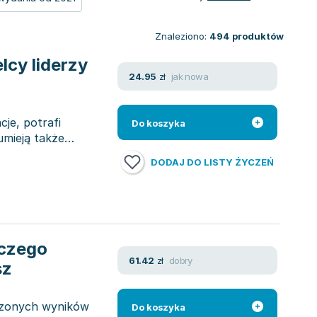
Znaleziono:
494
produktów
lcy liderzy
jak nowa
24.95
zł
cje, potrafi
Do koszyka
umieją także
DODAJ DO LISTY ŻYCZEŃ
 czego
dobry
61.42
zł
sz
erzonych wyników
Do koszyka