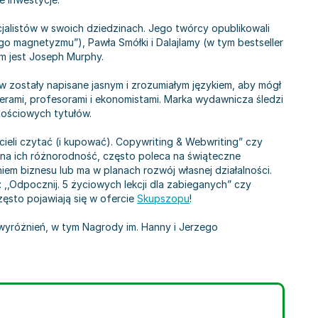
jalistów w swoich dziedzinach. Jego twórcy opublikowali
go magnetyzmu”), Pawła Smółki i Dalajlamy (w tym bestseller
em jest Joseph Murphy.
ów zostały napisane jasnym i zrozumiałym językiem, aby mógł
nerami, profesorami i ekonomistami. Marka wydawnicza śledzi
tościowych tytułów.
eli czytać (i kupować). Copywriting & Webwriting” czy
 na ich różnorodność, często poleca na świąteczne
em biznesu lub ma w planach rozwój własnej działalności.
,,Odpocznij. 5 życiowych lekcji dla zabieganych” czy
często pojawiają się w ofercie
Skupszopu
!
wyróżnień, w tym Nagrody im. Hanny i Jerzego