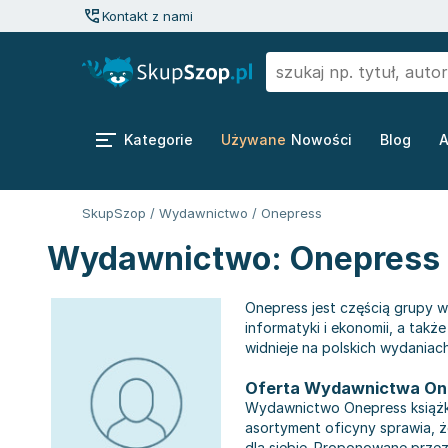
Kontakt z nami
Kategorie
Używane
Nowości
Blog
A
SkupSzop
/
Wydawnictwo
/
Onepress
Wydawnictwo: Onepress
Onepress jest częścią grupy wyd
informatyki i ekonomii, a także
widnieje na polskich wydaniach
Oferta Wydawnictwa On
Wydawnictwo Onepress książki
asortyment oficyny sprawia, ż
dla siebie. Proponowane przez