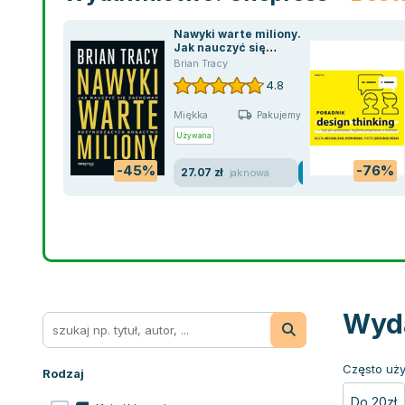
Nawyki warte miliony.
Jak nauczyć się
zachowań przynoszących
Brian Tracy
bogactwo
4.8
Miękka
Pakujemy jutro
Używana
-45%
-76%
27.07 zł
jak nowa
Wyda
Często uży
Rodzaj
Do 20zł