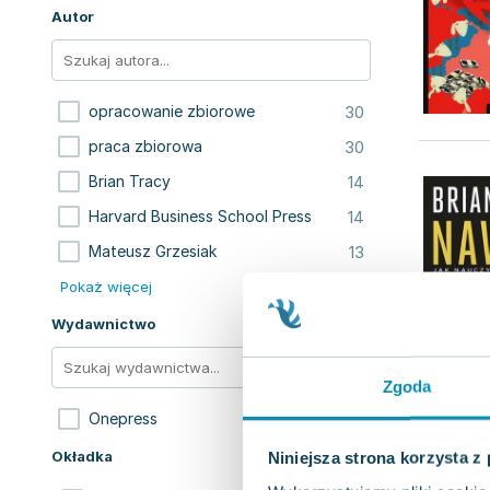
Autor
30
opracowanie zbiorowe
30
praca zbiorowa
14
Brian Tracy
14
Harvard Business School Press
13
Mateusz Grzesiak
Pokaż więcej
Wydawnictwo
Zgoda
494
Onepress
Okładka
Niniejsza strona korzysta z