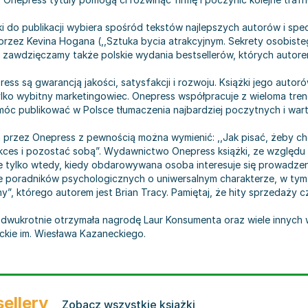
do publikacji wybiera spośród tekstów najlepszych autorów i spec
 przez Kevina Hogana (,,Sztuka bycia atrakcyjnym. Sekrety osobiste
m zawdzięczamy także polskie wydania bestsellerów, których autor
ss są gwarancją jakości, satysfakcji i rozwoju. Książki jego autor
tylko wybitny marketingowiec. Onepress współpracuje z wieloma tre
móc publikować w Polsce tłumaczenia najbardziej poczytnych i war
rzez Onepress z pewnością można wymienić: ,,Jak pisać, żeby chci
ukces i pozostać sobą”. Wydawnictwo Onepress książki, ze względu
e tylko wtedy, kiedy obdarowywana osoba interesuje się prowadzeni
 poradników psychologicznych o uniwersalnym charakterze, w tym: 
ony”, którego autorem jest Brian Tracy. Pamiętaj, że hity sprzedaży 
 dwukrotnie otrzymała nagrodę Laur Konsumenta oraz wiele innych 
ckie im. Wiesława Kazaneckiego.
ellery
Zobacz wszystkie książki