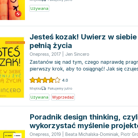
Używana
Jesteś kozak! Uwierz w siebie 
pełnią życia
Onepress
,
2017
|
Jen Sincero
Zastanów się nad tym, czego naprawdę pragni
pierwszy krok, aby to osiągnąć! Jak się czuje
relację...
4.0
Pakujemy jutro
Miękka
Używana
Wyprzedaż
Poradnik design thinking, czyli
wykorzystać myślenie projek
biznesie
Onepress
,
2019
|
Beata Michalska-Dominiak
,
Piotr Gr