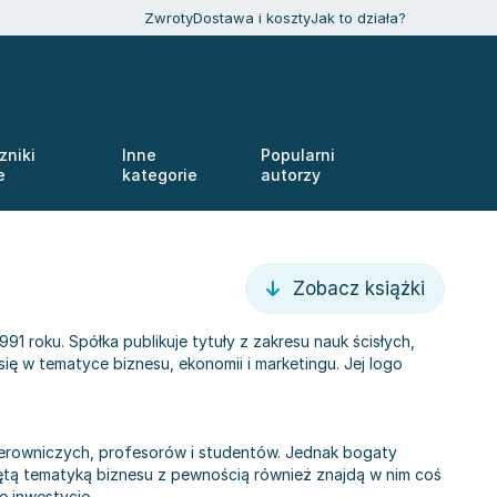
Zwroty
Dostawa i koszty
Jak to działa?
zniki
Inne
Popularni
e
kategorie
autorzy
Zobacz książki
991 roku. Spółka publikuje tytuły z zakresu nauk ścisłych,
 się w tematyce biznesu, ekonomii i marketingu. Jej logo
ierowniczych, profesorów i studentów. Jednak bogaty
jętą tematyką biznesu z pewnością również znajdą w nim coś
e inwestycje.