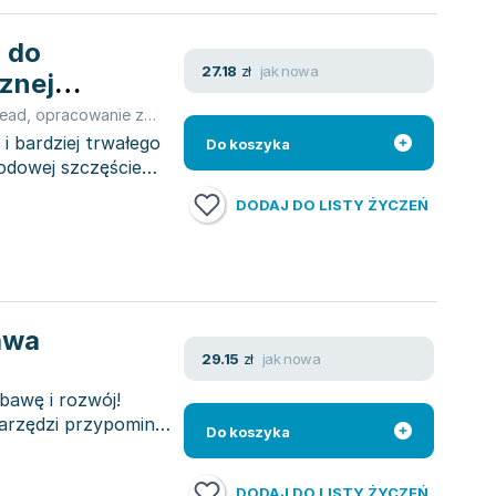
 do
jak nowa
27.18
zł
rznej
Mead
,
opracowanie zbiorowe
i bardziej trwałego
Do koszyka
odowej szczęście
DODAJ DO LISTY ŻYCZEŃ
awa
jak nowa
29.15
zł
bawę i rozwój!
narzędzi przypomina
Do koszyka
DODAJ DO LISTY ŻYCZEŃ