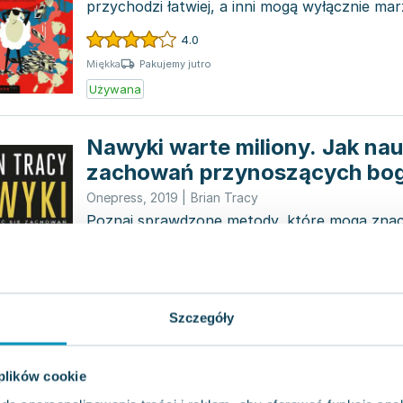
przychodzi łatwiej, a inni mogą wyłącznie ma
życiu? Bestse...
4.0
Pakujemy jutro
Miękka
Używana
Nawyki warte miliony. Jak nau
zachowań przynoszących bo
Onepress
,
2019
|
Brian Tracy
Poznaj sprawdzone metody, które mogą zna
Twoje zarobki! Ludzie często zastanawiają się
pewne osoby...
4.8
Pakujemy jutro
Twarda
Szczegóły
Używana
Rework
 plików cookie