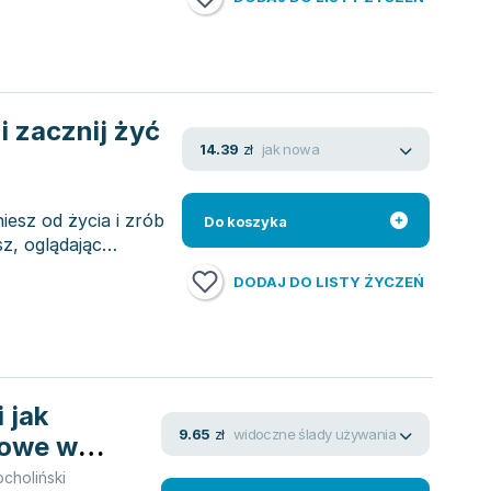
i zacznij żyć
jak nowa
14.39
zł
esz od życia i zrób
Do koszyka
sz, oglądając
DODAJ DO LISTY ŻYCZEŃ
 jak
widoczne ślady używania
9.65
zł
towe w
ocholiński