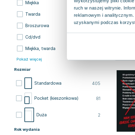
Wykorzystujemy pliki cookie 
364
Miękka
ruch w naszej witrynie. Inf
122
Twarda
reklamowym i analitycznym. 
uzyskanymi podczas korzysta
2
Broszurowa
2
Cd/dvd
2
Miękka, twarda
Pokaż więcej
Rozmiar
405
Standardowa
81
Pocket (kieszonkowa)
2
Duża
Rok wydania