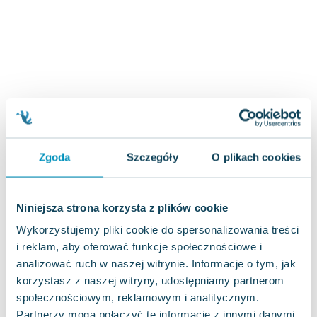
Zygmunt Freud
Agata Passent
Michel Moran
Maciej Orłoś
Jo Nesbo
Katarzyna Miller
Antoine de Saint Exupery
Lew Tołstoj
Zgoda
Szczegóły
O plikach cookies
Mark Twain
Marcin Meller
Paulina Młynarska
Niniejsza strona korzysta z plików cookie
ks. Piotr Pawlukiewicz
Wykorzystujemy pliki cookie do spersonalizowania treści
Jarosław Sokołowski
i reklam, aby oferować funkcje społecznościowe i
Piotr Latocha
analizować ruch w naszej witrynie. Informacje o tym, jak
Michael Scott
korzystasz z naszej witryny, udostępniamy partnerom
Piotr Semka
społecznościowym, reklamowym i analitycznym.
Jarosław Iwaszkiewicz
Partnerzy mogą połączyć te informacje z innymi danymi