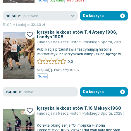
Książki: Psychologia, motywacja
Nauki historyczne - książki
Dan Brown
Nowa
Używana
Wyprzedaż
Książki o naukach politycznych dla studentów
Bolesław Prus
Książki do nauk przyrodniczych dla studentów
Clive Cussler
jak nowa
18.60
zł
Do koszyka
Książki do nauk społecznych dla studentów
Wanda Chotomska
51.00
zł
taniej o
32.40
zł
Książki do nauk ścisłych dla studentów
Józef Ignacy Kraszewski
Igrzyska lekkoatletów T.4 Ateny 1906,
Londyn 1908
Prawo - książki dla studentów
Clive Staples Lewis
Fundacja na Rzecz Historii Polskiego Sportu
,
2020
|
Da
Technologia żywności - książki
Martyna Wojciechowska
Publikacja przedstawia fascynującą historię
Zarządzanie i marketing - książki
Melissa De la Cruz
lekkoatletyki na igrzyskach olimpijskich, łącząc w
sobie obszerną wiedzę z zakresu his...
Nauka języków obcych - książki
Blanka Lipińska
0.0
Podręczniki dla nauczycieli - metodyka
Jaś Kapela
Miękka
Pakujemy 10.08
Repetytoria, testy i materiały pomocnicze
Agatha Christie
Nowa
Witold Gadowski
Jan Pietrzak
nowa
64.98
zł
Do koszyka
Marcin Kowalczyk
Piotr Zychowicz
Igrzyska lekkoatletów T.16 Meksyk 1968
Fundacja na Rzecz Historii Polskiego Sportu
,
2025
|
Dan
Joanna Jabłczyńska
Piotr Kościelny
Kolekta blong serija "Olimpijska Historia
Jan Piński
Lekkoatletyki 1896-2024" i gat wan nara impoten