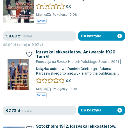
buk, TOM 16, we i tokbaot Meksyko 1968....
Zygmunt Freud
0.0
Agata Passent
Miękka
Pakujemy 10.08
Michel Moran
Nowa
Maciej Orłoś
Jo Nesbo
nowa
58.83
zł
Do koszyka
Katarzyna Miller
68.80
zł
taniej o
9.97
zł
Antoine de Saint Exupery
Igrzyska lekkoatletów. Antwerpia 1920.
Tom 6
Lew Tołstoj
Fundacja na Rzecz Historii Polskiego Sportu
,
2021
|
Ad
Mark Twain
Książka autorstwa Daniela Grinberga i Adama
Marcin Meller
Parczewskiego to niezwykle ambitna publikacja
sportowa, której stworzenie było niewątp...
Paulina Młynarska
0.0
ks. Piotr Pawlukiewicz
Miękka
Pakujemy 10.08
Jarosław Sokołowski
Nowa
Piotr Latocha
Michael Scott
nowa
67.73
zł
Do koszyka
Piotr Semka
Jarosław Iwaszkiewicz
Sztokholm 1912. Igrzyska lekkoatletów.