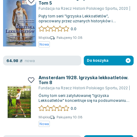
Tom 5
Joseph Murphy
Fundacja na Rzecz Historii Polskiego Sportu
,
2020
|
Da
Jan Sztaudynger
Piąty tom serii "Igrzyska Lekkoatletów",
Aleksander Puszkin
opracowany przez uznanych historyków i
statystyków sportowych, rzuca światło na
Oscar Wilde
0.0
zmagania...
Małgorzata Ohme
Miękka
Pakujemy 10.08
Maddie Ziegler
Nowa
Leszek Czarnecki
Joanna Racewicz
nowa
64.98
zł
Do koszyka
Maria Seweryn
Janina Zającówna
Amsterdam 1928. Igrzyska lekkoatletów.
Tom 8
Eric Helms
Fundacja na Rzecz Historii Polskiego Sportu
,
2022
|
Ad
Anna Prus (oprac.)
Ósmy tom serii zatytułowanej "Igrzyska
Nela Mała Reporterka
Lekkoatletów" koncentruje się na podsumowaniu
wydarzeń Igrzysk IX Olimpiady, które miały mi...
Agnieszka Maciąg
0.0
Barbara Wrzesińska
Miękka
Pakujemy 10.08
Terry Pratchett
Nowa
Virginia Woolf