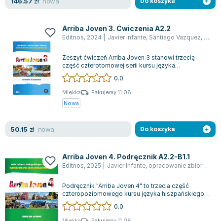
nowa
146.57
zł
Do koszyka
Zygmunt Freud
Agata Passent
Arriba Joven 3. Ćwiczenia A2.2
Michel Moran
Editnos
,
2024
|
Javier Infante
,
Santiago Vazquez
,
Telmo
Maciej Orłoś
Zeszyt ćwiczeń Arriba Joven 3 stanowi trzecią
Jo Nesbo
część czterotomowej serii kursu języka
hiszpańskiego przeznaczonego dla osób na pozi...
Katarzyna Miller
0.0
Antoine de Saint Exupery
Miękka
Pakujemy 11.08
Lew Tołstoj
Nowa
Mark Twain
Marcin Meller
nowa
50.15
zł
Do koszyka
Paulina Młynarska
ks. Piotr Pawlukiewicz
Arriba Joven 4. Podręcznik A2.2-B1.1
Jarosław Sokołowski
Editnos
,
2025
|
Javier Infante
,
opracowanie zbiorowe
,
S
Piotr Latocha
Podręcznik "Arriba Joven 4" to trzecia część
Michael Scott
czteropoziomowego kursu języka hiszpańskiego,
dostosowanego do wymogów polskich szkół...
Piotr Semka
0.0
Jarosław Iwaszkiewicz
Miękka
Pakujemy 11.08