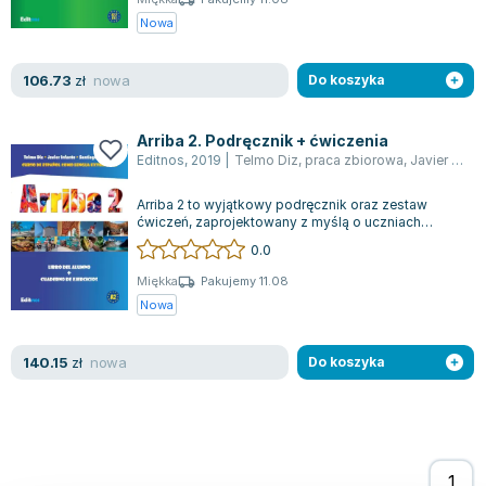
Joseph Murphy
Nowa
Jan Sztaudynger
Aleksander Puszkin
nowa
106.73
zł
Do koszyka
Oscar Wilde
Małgorzata Ohme
Arriba 2. Podręcznik + ćwiczenia
Maddie Ziegler
Editnos
,
2019
|
Telmo Diz
,
praca zbiorowa
,
Javier Infante
Leszek Czarnecki
Arriba 2 to wyjątkowy podręcznik oraz zestaw
Joanna Racewicz
ćwiczeń, zaprojektowany z myślą o uczniach
języka hiszpańskiego, które mają na celu u...
Maria Seweryn
0.0
Janina Zającówna
Miękka
Pakujemy 11.08
Eric Helms
Nowa
Anna Prus (oprac.)
Nela Mała Reporterka
nowa
140.15
zł
Do koszyka
Agnieszka Maciąg
Barbara Wrzesińska
Terry Pratchett
Virginia Woolf