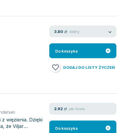
dobry
3.80
zł
Do koszyka
DODAJ DO LISTY ŻYCZEŃ
jak nowa
2.92
zł
Andersen
 z więzienia. Dzięki
 że Viljar
Do koszyka