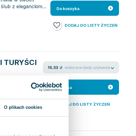
 ślub z eleganckim,
Do koszyka
DODAJ DO LISTY ŻYCZEŃ
I TURYŚCI
widoczne ślady używania
15.33
zł
. C. Beaton
, zatytułowany
Do koszyka
DODAJ DO LISTY ŻYCZEŃ
O plikach cookies