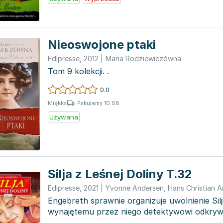
Nieoswojone ptaki
Edipresse
,
2012
|
Maria Rodziewiczówna
Tom 9 kolekcji. .
0.0
Pakujemy 10.08
Miękka
Używana
Silja z Leśnej Doliny T.32
Edipresse
,
2021
|
Yvonne Andersen
,
Hans Christian 
Engebreth sprawnie organizuje uwolnienie Silji
wynajętemu przez niego detektywowi odkrywa,
przebywa...