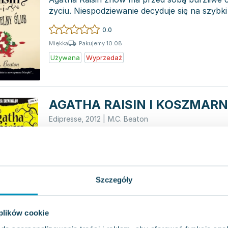
życiu. Niespodziewanie decyduje się na szybki
lecz nie...
0.0
Pakujemy 10.08
Miękka
Używana
Wyprzedaż
AGATHA RAISIN I KOSZMARN
Edipresse
,
2012
|
M.C. Beaton
Seria książek kryminalnych tworzona przez M
oferuje czytelnikom kolejny fascynujący tom
„Agatha Raisin i...
0.0
Pakujemy 10.08
Miękka
Szczegóły
Używana
 plików cookie