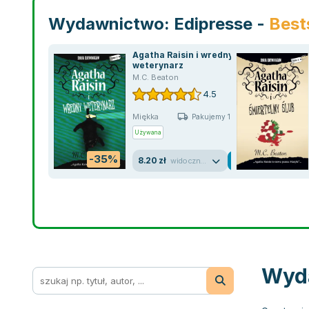
Wydawnictwo: Edipresse -
Best
Agatha Raisin i wredny
weterynarz
M.C. Beaton
4.5
Miękka
Pakujemy 10.08
Używana
-35%
8.20 zł
widoczne ślady używania
Wyda