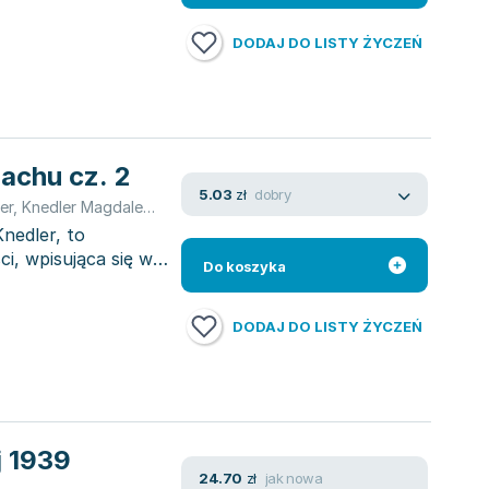
DODAJ DO LISTY ŻYCZEŃ
rachu cz. 2
dobry
5.03
zł
er
,
Knedler Magdalena
nedler, to
i, wpisująca się w
Do koszyka
DODAJ DO LISTY ŻYCZEŃ
j 1939
jak nowa
24.70
zł