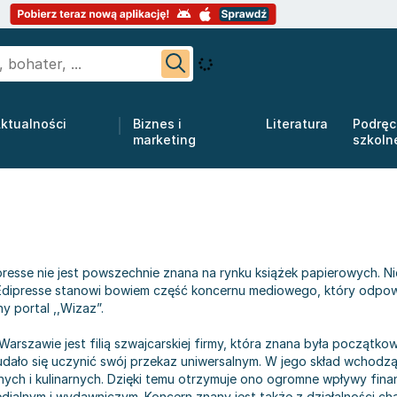
ktualności
Biznes i
Literatura
Podręc
marketing
szkoln
resse nie jest powszechnie znana na rynku książek papierowych. N
 Edipresse stanowi bowiem część koncernu mediowego, który odpowiad
y portal ,,Wizaz”.
Warszawie jest filią szwajcarskiej firmy, która znana była początko
ało się uczynić swój przekaz uniwersalnym. W jego skład wchodzą 
nnych i kulinarnych. Dzięki temu otrzymuje ono ogromne wpływy fina
dialnym i wydawniczym. Koncern znany jest także z działalności cha