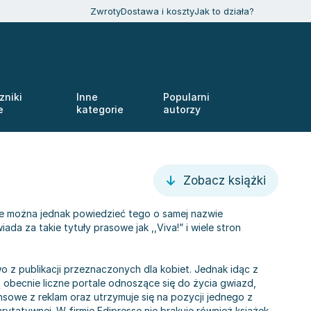
Zwroty
Dostawa i koszty
Jak to działa?
zniki
Inne
Popularni
e
kategorie
autorzy
Zobacz książki
ie można jednak powiedzieć tego o samej nazwie
a za takie tytuły prasowe jak ,,Viva!” i wiele stron
wo z publikacji przeznaczonych dla kobiet. Jednak idąc z
obecnie liczne portale odnoszące się do życia gwiazd,
nsowe z reklam oraz utrzymuje się na pozycji jednego z
rytatywnej. W firmie Edipresse nie brakuje również książek