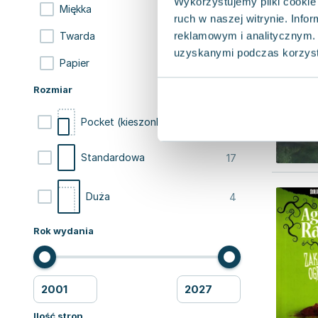
Wykorzystujemy pliki cookie 
63
Miękka
ruch w naszej witrynie. Inf
reklamowym i analitycznym. 
15
Twarda
uzyskanymi podczas korzysta
13
Papier
Rozmiar
47
Pocket (kieszonkowa)
17
Standardowa
4
Duża
Rok wydania
Ilość stron