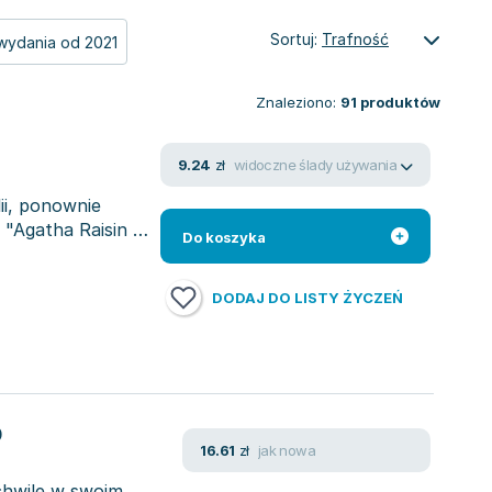
Sortuj:
Trafność
wydania od 2021
Znaleziono:
91
produktów
widoczne ślady używania
9.24
zł
ii, ponownie
"Agatha Raisin i
Do koszyka
DODAJ DO LISTY ŻYCZEŃ
b
jak nowa
16.61
zł
chwile w swoim