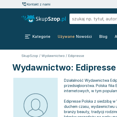
Kontakt z nami
Kategorie
Używane
Nowości
Blog
A
SkupSzop
/
Wydawnictwo
/
Edipresse
Wydawnictwo: Edipresse
Działalność Wydawnictwa Edip
przedsiębiorstwa. Polska filia
internetowych, w tym popularn
Edipresse Polska z siedzibą w 
duchem czasu, wydawnictwu ud
branży beauty, tradycji rodzi
liderów sprzedaży na rynku me