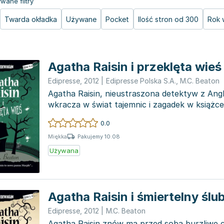
wane filtry
Twarda okładka
Używane
Pocket
Ilość stron od 300
Rok 
Agatha Raisin i przeklęta wieś
Edipresse
,
2012
|
Edipresse Polska S.A.
,
M.C. Beaton
Agatha Raisin, nieustraszona detektyw z Angl
wkracza w świat tajemnic i zagadek w książce 
przeklęta w...
0.0
Pakujemy 10.08
Miękka
Używana
Agatha Raisin i śmiertelny ślu
Edipresse
,
2012
|
M.C. Beaton
Agatha Raisin znów ma przed sobą burzliwe 