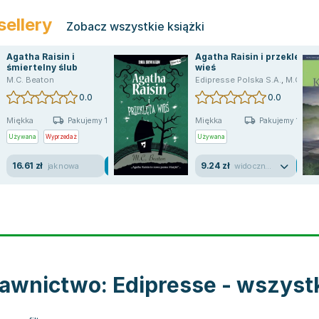
sellery
Zobacz wszystkie książki
Agatha Raisin i
Agatha Raisin i przeklęta
śmiertelny ślub
wieś
M.C. Beaton
Edipresse Polska S.A.
,
M.C. Beaton
0.0
0.0
Miękka
Miękka
Pakujemy 10.08
Pakujemy 10.08
Używana
Wyprzedaż
Używana
16.61 zł
9.24 zł
jak nowa
widoczne ślady używania
wnictwo: Edipresse - wszystk