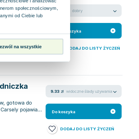
ołecznościowe i analizować
artnerom społecznościowym,
dobry
2.32
zł
anymi od Ciebie lub
bów, dając nam
 kształtowania
Do koszyka
ezwól na wszystkie
DODAJ DO LISTY ŻYCZEŃ
odniczka
widoczne ślady używania
9.33
zł
yw, gotowa do
 Carsely pojawia
Do koszyka
DODAJ DO LISTY ŻYCZEŃ