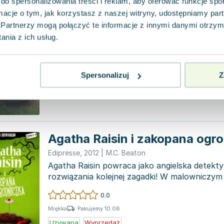
do spersonalizowania treści i reklam, aby oferować funkcje sp
Miłość nad rozlewiskiem T.5
ormacje o tym, jak korzystasz z naszej witryny, udostępniamy p
Edipresse
,
2015
|
Małgorzata Kalicińska
Partnerzy mogą połączyć te informacje z innymi danymi otrzym
Życie potrafi nas zaskakiwać na wiele sposo
nia z ich usług.
odwagę do podejmowania odważnych decyzji i
własnego losu....
0.0
Spersonalizuj
Z
Pakujemy 10.08
Miękka
Używana
Wyprzedaż
Agatha Raisin i zakopana ogr
Edipresse
,
2012
|
M.C. Beaton
Agatha Raisin powraca jako angielska detekt
rozwiązania kolejnej zagadki! W malowniczym
się nowa mies...
0.0
Pakujemy 10.08
Miękka
Używana
Wyprzedaż