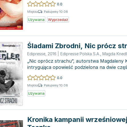
0.0
Pakujemy 10.08
Miękka
Używana
Wyprzedaż
Śladami Zbrodni, Nic prócz st
Edipresse
,
2016
|
Edipresse Polska S.A.
,
Mag­da­ Knedl
„Nic oprócz strachu”, autorstwa Magdaleny K
intrygująca opowieść podzielona na dwie częśc
cykl „Śladam...
0.0
Pakujemy 10.08
Miękka
Używana
Kronika kampanii wrześniowe