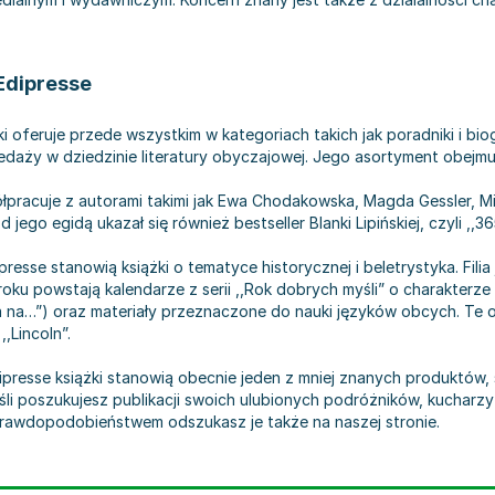
.
Edipresse
 oferuje przede wszystkim w kategoriach takich jak poradniki i bio
edaży w dziedzinie literatury obyczajowej. Jego asortyment obejmuj
ółpracuje z autorami takimi jak Ewa Chodakowska, Magda Gessler, 
jego egidą ukazał się również bestseller Blanki Lipińskiej, czyli ,,36
esse stanowią książki o tematyce historycznej i beletrystyka. Filia
roku powstają kalendarze z serii ,,Rok dobrych myśli” o charakterze
a na…”) oraz materiały przeznaczone do nauki języków obcych. Te ost
,Lincoln”.
esse książki stanowią obecnie jeden z mniej znanych produktów, s
eśli poszukujesz publikacji swoich ulubionych podróżników, kucharzy
 prawdopodobieństwem odszukasz je także na naszej stronie.