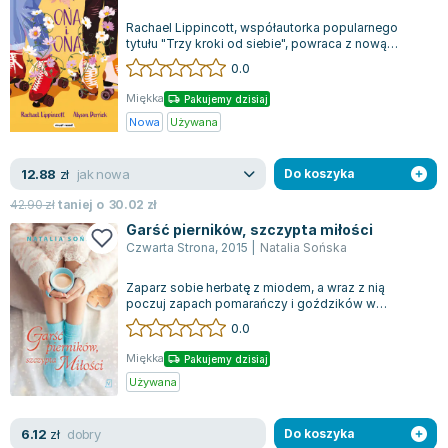
Lorraine Warren
Rachael Lippincott, współautorka popularnego
Ajahn Brahm
tytułu "Trzy kroki od siebie", powraca z nową
Lucinda Riley
książką pełną emocji i miłosnych perype...
0.0
Jacek Walkiewicz
Miękka
Pakujemy dzisiaj
Nowa
Używana
jak nowa
12.88
zł
Do koszyka
42.90
zł
taniej o
30.02
zł
Garść pierników, szczypta miłości
Czwarta Strona
,
2015
|
Natalia Sońska
Zaparz sobie herbatę z miodem, a wraz z nią
poczuj zapach pomarańczy i goździków w
powietrzu. Poznaj historię Hanny, nowoczesnej k...
0.0
Miękka
Pakujemy dzisiaj
Używana
dobry
6.12
zł
Do koszyka