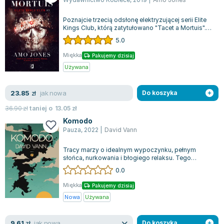
Poznajcie trzecią odsłonę elektryzującej serii Elite
Kings Club, którą zatytułowano "Tacet a Mortuis".
Autorka, Amo Jones zaprasza...
5.0
Miękka
Pakujemy dzisiaj
Używana
jak nowa
23.85
zł
Do koszyka
36.90
zł
taniej o
13.05
zł
Komodo
Pauza
,
2022
|
David Vann
Tracy marzy o idealnym wypoczynku, pełnym
słońca, nurkowania i błogiego relaksu. Tego
wszystkiego pragnie podczas wymarzonych
0.0
waka...
Miękka
Pakujemy dzisiaj
Nowa
Używana
jak nowa
9.61
zł
Do koszyka