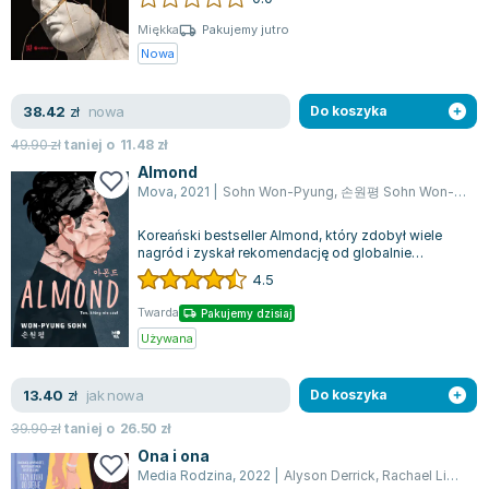
Joseph Murphy
Miękka
Pakujemy jutro
Jan Sztaudynger
Nowa
Aleksander Puszkin
Oscar Wilde
nowa
38.42
zł
Do koszyka
Małgorzata Ohme
49.90
zł
taniej o
11.48
zł
Maddie Ziegler
Almond
Leszek Czarnecki
Mova
,
2021
|
Sohn Won-Pyung
,
손원평 Sohn Won-pyung
Joanna Racewicz
Koreański bestseller Almond, który zdobył wiele
Maria Seweryn
nagród i zyskał rekomendację od globalnie
Janina Zającówna
znanego zespołu BTS, jest niezwykłą powi...
4.5
Eric Helms
Twarda
Pakujemy dzisiaj
Anna Prus (oprac.)
Używana
Nela Mała Reporterka
Agnieszka Maciąg
jak nowa
13.40
zł
Do koszyka
Barbara Wrzesińska
39.90
zł
taniej o
26.50
zł
Terry Pratchett
Ona i ona
Virginia Woolf
Media Rodzina
,
2022
|
Alyson Derrick
,
Rachael Lippincott