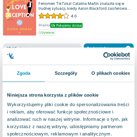
Fenomen TikToka! Catalina Martín znalazła się w
trudnej sytuacji, kiedy Aaron Blackford zaoferował,
że stanie się jej towarzyszem...
4.0
Miękka
Pakujemy dzisiaj
Używana
jak nowa
17.40
zł
Do koszyka
49.99
zł
taniej o
32.59
zł
Bad Boys Bring Heaven
Editio
,
2021
|
C.S. Riley
Zgoda
Szczegóły
O plikach cookies
Hope Ciredman przechodzi przez życie z postawą,
jakby nie miała nic do stracenia. Jej chłodna i
beznamiętna twarz to tylko maska,...
Niniejsza strona korzysta z plików cookie
0.0
Wykorzystujemy pliki cookie do spersonalizowania treści
Miękka
Pakujemy dzisiaj
i reklam, aby oferować funkcje społecznościowe i
Używana
analizować ruch w naszej witrynie. Informacje o tym, jak
korzystasz z naszej witryny, udostępniamy partnerom
jak nowa
7.24
zł
Do koszyka
społecznościowym, reklamowym i analitycznym.