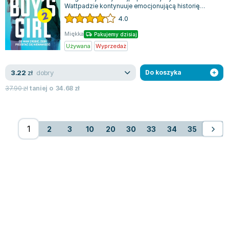
Wattpadzie kontynuuje emocjonującą historię
Tessa O'Connell, która właśnie zaczyna...
4.0
Miękka
Pakujemy dzisiaj
Używana
Wyprzedaż
dobry
3.22
zł
Do koszyka
37.90
zł
taniej o
34.68
zł
2
3
10
20
30
33
34
35