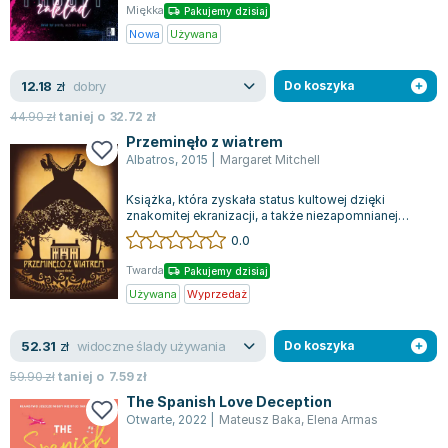
Miękka
Pakujemy dzisiaj
Nowa
Używana
dobry
12.18
zł
Do koszyka
44.90
zł
taniej o
32.72
zł
Przeminęło z wiatrem
Albatros
,
2015
|
Margaret Mitchell
Książka, która zyskała status kultowej dzięki
znakomitej ekranizacji, a także niezapomnianej
bohaterce, której postać wciąż wyróżn...
0.0
Twarda
Pakujemy dzisiaj
Używana
Wyprzedaż
widoczne ślady używania
52.31
zł
Do koszyka
59.90
zł
taniej o
7.59
zł
The Spanish Love Deception
Otwarte
,
2022
|
Mateusz Baka
,
Elena Armas