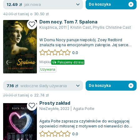
jak nowa
12.49
zł
Do koszyka
42.99
zł
taniej o
30.50
zł
Dom nocy. Tom 7. Spalona
Książnica
,
2011
|
Kristin Cast
,
Phyllis Christine Cast
W Domu Nocy panuje niepokój. Zoey Redbird
znalazła się na emocjonalnym zakręcie. Jej serce
jest w rozsypce, a wszystko, co do tej...
0.0
Miękka
Pakujemy dzisiaj
Używana
widoczne ślady używania
7.16
zł
Do koszyka
29.90
zł
taniej o
22.74
zł
Prosty zakład
NieZwykłe
,
2022
|
Agata Polte
Agata Polte zaprasza czytelników do wciągającej
opowieści miłosnej z motywem od nienawiści do
miłości, osadzonej w realiach ameryk...
0.0