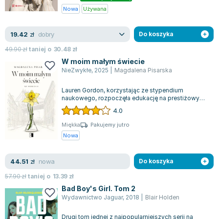
Nowa
Używana
dobry
19.42
zł
Do koszyka
49.90
zł
taniej o
30.48
zł
W moim małym świecie
NieZwykłe
,
2025
|
Magdalena Pisarska
Lauren Gordon, korzystając ze stypendium
naukowego, rozpoczęła edukację na prestiżowym
uniwersytecie w Nowym Jorku. Jest osobą, kt...
4.0
Miękka
Pakujemy jutro
Nowa
nowa
44.51
zł
Do koszyka
57.90
zł
taniej o
13.39
zł
Bad Boy's Girl. Tom 2
Wydawnictwo Jaguar
,
2018
|
Blair Holden
Drugi tom jednej z najpopularniejszych serii na