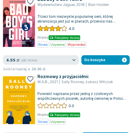
Wydawnictwo Jaguar
,
2018
|
Blair Holden
Trzeci tom niezwykle popularnej serii, której
ekranizacja jest już w planach, przenosi nas
ponownie w świat Tessy O'Connell. Tessa...
4.0
Miękka
Pakujemy dzisiaj
Nowa
Używana
Wyprzedaż
jak nowa
4.55
zł
Do koszyka
33.51
zł
taniej o
28.96
zł
Rozmowy z przyjaciółmi
W.A.B.
,
2021
|
Sally Rooney
,
Łukasz Witczak
Powieść napisana przez jedną z czołowych
współczesnych pisarek, autorkę cenionej w Polsce
książki "Normalni ludzie". Akcja toczy s...
0.0
Miękka
Pakujemy dzisiaj
Nowa
Używana