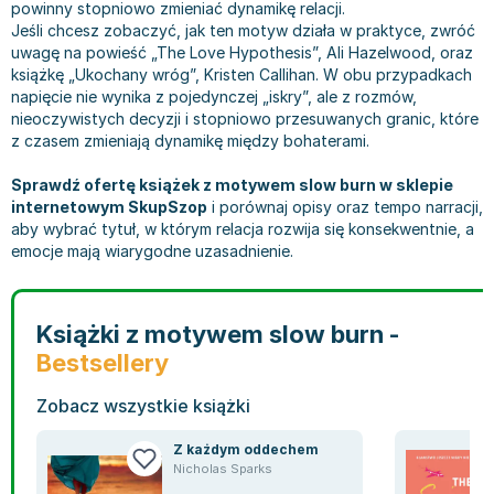
Filologia - książki
Książki dla dzieci 9-12 lat
Stefan Żeromski
powinny stopniowo zmieniać dynamikę relacji.
Jeśli chcesz zobaczyć, jak ten motyw działa w praktyce, zwróć
Książki filozoficzne
Książki edukacyjne dla dzieci 9-12 lat
Henryk Sienkiewicz
uwagę na powieść „The Love Hypothesis”, Ali Hazelwood, oraz
Inne
Literatura dla dzieci 9-12 lat
Juliusz Słowacki
książkę „Ukochany wróg”, Kristen Callihan. W obu przypadkach
Kulturoznawstwo, antropologia - książki
Poznawanie świata dla dzieci 9-12 lat - książki
Jacek Piekara
napięcie nie wynika z pojedynczej „iskry”, ale z rozmów,
nieoczywistych decyzji i stopniowo przesuwanych granic, które
Książki o naukach politycznych
Książki o zainteresowaniach dla dzieci 9-12 lat
Meg Cabot
z czasem zmieniają dynamikę między bohaterami.
Książki pedagogiczne
Książki dla młodzieży
James Rollins
Psychologia - książki
Literatura dla młodzieży
Maria Konopnicka
Sprawdź ofertę książek z motywem slow burn w sklepie
internetowym SkupSzop
i porównaj opisy oraz tempo narracji,
Socjologia - książki
Literatura popularno-naukowa
Paulo Coelho
aby wybrać tytuł, w którym relacja rozwija się konsekwentnie, a
Książki: Religie i wyznania
Społeczeństwo i rozwój osobisty - książki
Rick Riordan
emocje mają wiarygodne uzasadnienie.
Inne
Lektury i pomoce szkolne
John Flanagan
Książki: Buddyzm
Lektury do gimnazjów i szkół średnich
Graham Masterton
Książki: Chrześcijaństwo
Lektury do szkoły podstawowej
Astrid Lindgren
Książki z motywem slow burn -
Książki: Islam
Szkoły wyższe - książki
Anna Ficner-Ogonowska
Bestsellery
Książki: Judaizm
Bibliotekoznawstwo - książki
Federico Moccia
Zobacz wszystkie książki
Książki: Rozwój osobisty
Książki o ekonomii i finansach - szkoły wyższe
Harlan Coben
Inne
Książki do filologii - szkoły wyższe
Katarzyna Michalak
Z każdym oddechem
Książki: Kariera i sukces
Książki medyczne dla studentów
Daniel Defoe
Nicholas Sparks