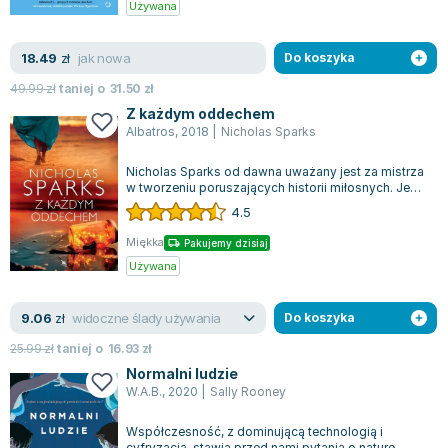
Używana
jak nowa
18.49
zł
Do koszyka
49.99
zł
taniej o
31.50
zł
Z każdym oddechem
Albatros
,
2018
|
Nicholas Sparks
Nicholas Sparks od dawna uważany jest za mistrza
w tworzeniu poruszających historii miłosnych. Jego
najnowsza powieść splotła losy...
4.5
Miękka
Pakujemy dzisiaj
Używana
widoczne ślady używania
9.06
zł
Do koszyka
25.99
zł
taniej o
16.93
zł
Normalni ludzie
W.A.B.
,
2020
|
Sally Rooney
Współczesność, z dominującą technologią i
cyfryzacją, stawia przed nami pytania o naturę