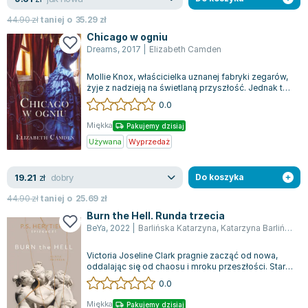
44.90
zł
taniej o
35.29
zł
Chicago w ogniu
Dreams
,
2017
|
Elizabeth Camden
Mollie Knox, właścicielka uznanej fabryki zegarów,
żyje z nadzieją na świetlaną przyszłość. Jednak ta
wizja ulega dramatycznej zmi...
0.0
Miękka
Pakujemy dzisiaj
Używana
Wyprzedaż
dobry
19.21
zł
Do koszyka
44.90
zł
taniej o
25.69
zł
Burn the Hell. Runda trzecia
BeYa
,
2022
|
Barlińska Katarzyna
,
Katarzyna Barlińska P.S. Herytiera
Victoria Joseline Clark pragnie zacząć od nowa,
oddalając się od chaosu i mroku przeszłości. Stara
się unikać wszystkiego, co wzbu...
0.0
Miękka
Pakujemy dzisiaj