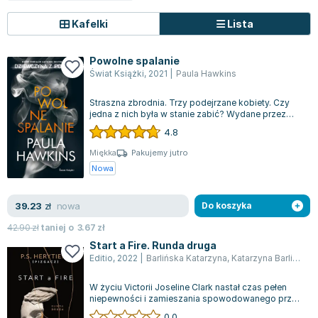
Zygmunt Freud
Kafelki
Lista
Agata Passent
Michel Moran
Powolne spalanie
Maciej Orłoś
Świat Książki
,
2021
|
Paula Hawkins
Jo Nesbo
Straszna zbrodnia. Trzy podejrzane kobiety. Czy
Katarzyna Miller
jedna z nich była w stanie zabić? Wydane przez
Antoine de Saint Exupery
Świat Książki “Powolne spalanie” to...
4.8
Lew Tołstoj
Miękka
Pakujemy jutro
Mark Twain
Nowa
Marcin Meller
Paulina Młynarska
nowa
39.23
zł
Do koszyka
ks. Piotr Pawlukiewicz
42.90
zł
taniej o
3.67
zł
Jarosław Sokołowski
Start a Fire. Runda druga
Piotr Latocha
Editio
,
2022
|
Barlińska Katarzyna
,
Katarzyna Barlińska vel P.S. HERYTIERA - "Pizgacz"
Michael Scott
W życiu Victorii Joseline Clark nastał czas pełen
Piotr Semka
niepewności i zamieszania spowodowanego przez
Jarosław Iwaszkiewicz
Nathana, chłopca o zniewalającej u...
0.0