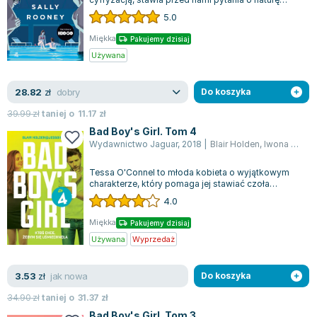
prawdziwej miłości. W książce "Normalni l...
5.0
Miękka
Pakujemy dzisiaj
Używana
dobry
28.82
zł
Do koszyka
39.99
zł
taniej o
11.17
zł
Bad Boy's Girl. Tom 4
Wydawnictwo Jaguar
,
2018
|
Blair Holden
,
Iwona Wasilewska
Tessa O'Connel to młoda kobieta o wyjątkowym
charakterze, który pomaga jej stawiać czoła
każdemu wyzwaniu. W pierwszym roku na ucz...
4.0
Miękka
Pakujemy dzisiaj
Używana
Wyprzedaż
jak nowa
3.53
zł
Do koszyka
34.90
zł
taniej o
31.37
zł
Bad Boy's Girl. Tom 3