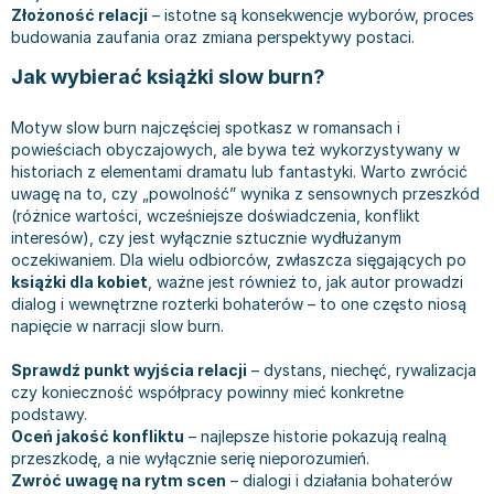
Książki: Prawo konstytucyjne
Książki: Film, muzyka, teatr
Książki dla dzieci 3-5 lat
Książki: Zdrowie
Dean Koontz
Złożoność relacji
– istotne są konsekwencje wyborów, proces
budowania zaufania oraz zmiana perspektywy postaci.
Książki: Prawo międzynarodowe
Książki: Historia sztuki
Książki: bajki dla dzieci 3-5 lat
Kuchnia i diety - książki
Andrzej Sapkowski
Książki: Prawo - orzecznictwo
Książki o architekturze
Kolorowanki i książki do naklejania 3-5 lat
Autorskie książki kucharskie
Stephenie Meyer
Jak wybierać książki slow burn?
Książki: Prawo pracy
Książki: Sztuka użytkowa
Książki do nauki języków obcych 3-5 lat
Ciasta, desery, wypieki - książki
Robert Ludlum
Motyw slow burn najczęściej spotkasz w romansach i
Książki: Prawo Unii Europejskiej
Książki: Sztuki wizualne
Książki do nauki pisania i liczenia 3-5 lat
Diety, zdrowe żywienie - książki
Maria Czubaszek
powieściach obyczajowych, ale bywa też wykorzystywany w
Teksty aktów prawnych
Inne
Książki grające, z puzzlami i magnesami 3-5 lat
Książki kucharskie
Nora Roberts
historiach z elementami dramatu lub fantastyki. Warto zwrócić
Książki medyczne i naukowe
Kreatywne i aktywizujące książki dla dzieci 3-5 lat
Kuchnia polska - książki
Mario Vargas Llosa
uwagę na to, czy „powolność” wynika z sensownych przeszkód
Chemia - książki
Poznawanie świata dla dzieci 3-5 lat - książki
Napoje - książki
Katarzyna Grochola
(różnice wartości, wcześniejsze doświadczenia, konflikt
interesów), czy jest wyłącznie sztucznie wydłużanym
Książki o fizyce i astronomii
Książki o zainteresowaniach dla dzieci 3-5 lat
Książki: Poradniki
Ewa Nowak
oczekiwaniem. Dla wielu odbiorców, zwłaszcza sięgających po
Geografia - książki
Książki dla dzieci 6-8 lat
Inne
Robin Cook
książki dla kobiet
, ważne jest również to, jak autor prowadzi
Inne
Książki do nauki czytania 6-8 lat
Książki: Dom, ogród - poradniki
Carlos Ruiz Zafon
dialog i wewnętrzne rozterki bohaterów – to one często niosą
napięcie w narracji slow burn.
Książki do matematyki
Książki do nauki języków obcych 6-8 lat
Książki: Hobby - poradniki
Konrad Gaca
Książki medyczne
Książki do nauki pisania i liczenia 6-8 lat
Książki: Moda, uroda, savoir vivre - poradniki
Jerzy Zięba
Sprawdź punkt wyjścia relacji
– dystans, niechęć, rywalizacja
Książki do nauk przyrodniczych
Kreatywne i aktywizujące książki dla dzieci 6-8 lat
Książki pamiątkowe
Jodi Picoult
czy konieczność współpracy powinny mieć konkretne
podstawy.
Technika, inżynieria, technologia - książki, podręczniki -
Literatura dla dzieci 6-8 lat
Pozostałe książki
Dorota Terakowska
Oceń jakość konfliktu
– najlepsze historie pokazują realną
nauki ścisłe
Poznawanie świata dla dzieci 6-8 lat - książki
Abbi Glines
przeszkodę, a nie wyłącznie serię nieporozumień.
Książki do nauk społecznych i humanistycznych
Książki o zainteresowaniach dla dzieci 6-8 lat
Alfred Szklarski
Zwróć uwagę na rytm scen
– dialogi i działania bohaterów