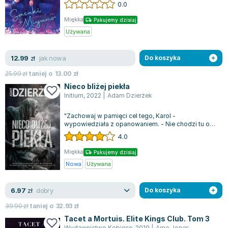
0.0
Miękka
Pakujemy dzisiaj
Używana
jak nowa
12.99
zł
Do koszyka
25.99
zł
taniej o
13.00
zł
Nieco bliżej piekła
Initium
,
2022
|
Adam Dzierżek
"Zachowaj w pamięci cel tego, Karol -
wypowiedziała z opanowaniem. - Nie chodzi tu o
zemstę czy odwety, lecz o przywrócenie równow...
4.0
Miękka
Pakujemy dzisiaj
Nowa
Używana
dobry
6.97
zł
Do koszyka
39.90
zł
taniej o
32.93
zł
Tacet a Mortuis. Elite Kings Club. Tom 3
Wydawnictwo Kobiece
,
2019
|
Amo Jones