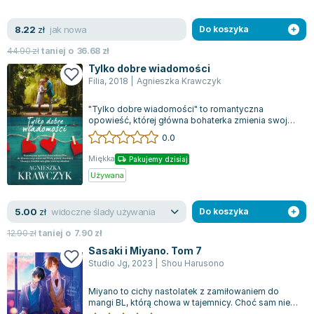
jak nowa
8.22
zł
Do koszyka
44.90
zł
taniej o
36.68
zł
Tylko dobre wiadomości
Filia
,
2018
|
Agnieszka Krawczyk
"Tylko dobre wiadomości" to romantyczna
opowieść, której główna bohaterka zmienia swoje
życie, podejmując odważne decyzje i otwier...
0.0
Miękka
Pakujemy dzisiaj
Używana
widoczne ślady używania
5.00
zł
Do koszyka
12.90
zł
taniej o
7.90
zł
Sasaki i Miyano. Tom 7
Studio Jg
,
2023
|
Shou Harusono
Miyano to cichy nastolatek z zamiłowaniem do
mangi BL, którą chowa w tajemnicy. Choć sam nie
dąży do podobnych przygód miłosnych w...