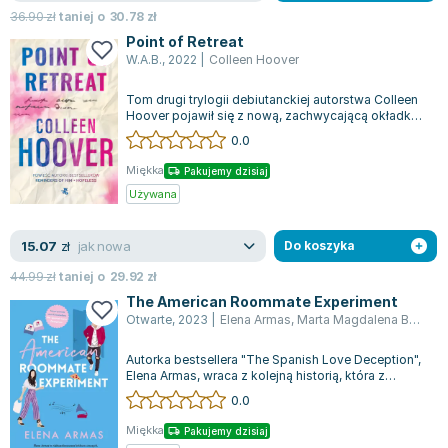
36.90
zł
taniej o
30.78
zł
Point of Retreat
W.A.B.
,
2022
|
Colleen Hoover
Tom drugi trylogii debiutanckiej autorstwa Colleen
Hoover pojawił się z nową, zachwycającą okładką,
której nie można się oprzeć. J...
0.0
Miękka
Pakujemy dzisiaj
Używana
jak nowa
15.07
zł
Do koszyka
44.99
zł
taniej o
29.92
zł
The American Roommate Experiment
Otwarte
,
2023
|
Elena Armas
,
Marta Magdalena Borkowska
Autorka bestsellera "The Spanish Love Deception",
Elena Armas, wraca z kolejną historią, która z
pewnością przyspieszy bicie twoje...
0.0
Miękka
Pakujemy dzisiaj