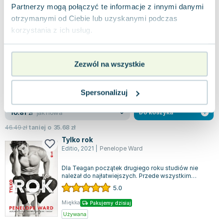
44.90
zł
taniej o
37.66
zł
Partnerzy mogą połączyć te informacje z innymi danymi
Igrając z przeznaczeniem
otrzymanymi od Ciebie lub uzyskanymi podczas
Muza
,
2022
|
Ilsa Madden-Mills
,
Sylwia Chojnacka
korzystania z ich usług.
Przystojny brytyjski uwodziciel Kobieta zraniona
przez miłość Pechowy wieczór w londyńskim
klubie Remi Montague została porzucona...
0.0
Zezwól na wszystkie
Miękka
Pakujemy dzisiaj
Nowa
Używana
Spersonalizuj
jak nowa
10.81
zł
Do koszyka
46.49
zł
taniej o
35.68
zł
Tylko rok
Editio
,
2021
|
Penelope Ward
Dla Teagan początek drugiego roku studiów nie
należał do najłatwiejszych. Przede wszystkim
okazało się, że przez rok będzie z nią...
5.0
Miękka
Pakujemy dzisiaj
Używana