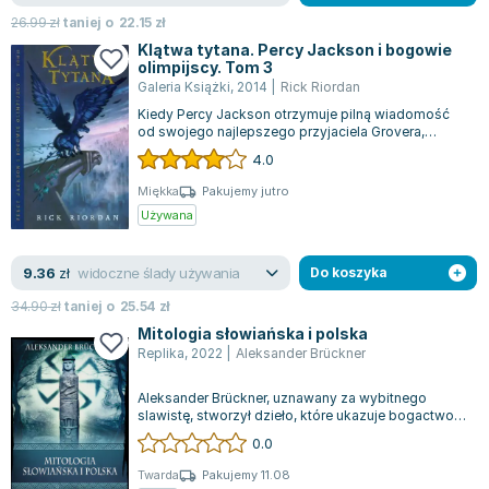
26.99
zł
taniej o
22.15
zł
Klątwa tytana. Percy Jackson i bogowie
olimpijscy. Tom 3
Galeria Książki
,
2014
|
Rick Riordan
Kiedy Percy Jackson otrzymuje pilną wiadomość
od swojego najlepszego przyjaciela Grovera,
natychmiast rusza na pomoc. Razem z przy...
4.0
Miękka
Pakujemy jutro
Używana
widoczne ślady używania
9.36
zł
Do koszyka
34.90
zł
taniej o
25.54
zł
Mitologia słowiańska i polska
Replika
,
2022
|
Aleksander Brückner
Aleksander Brückner, uznawany za wybitnego
slawistę, stworzył dzieło, które ukazuje bogactwo
wierzeń dawnych Słowian. Jego książki...
0.0
Twarda
Pakujemy 11.08