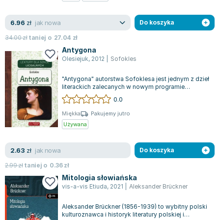
jak nowa
6.96
zł
Do koszyka
34.00
zł
taniej o
27.04
zł
Antygona
Olesiejuk
,
2012
|
Sofokles
"Antygona" autorstwa Sofoklesa jest jednym z dzieł
literackich zalecanych w nowym programie
nauczania liceów do szczegółowego opra...
0.0
Miękka
Pakujemy jutro
Używana
jak nowa
2.63
zł
Do koszyka
2.99
zł
taniej o
0.36
zł
Mitologia słowiańska
vis-a-vis Etiuda
,
2021
|
Aleksander Brückner
Aleksander Brückner (1856-1939) to wybitny polski
kulturoznawca i historyk literatury polskiej i