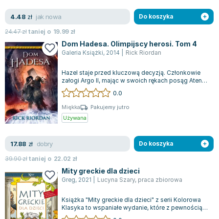
Lorraine Warren
jak nowa
4.48
Ajahn Brahm
zł
Do koszyka
Lucinda Riley
24.47
zł
taniej o
19.99
zł
Jacek Walkiewicz
Dom Hadesa. Olimpijscy herosi. Tom 4
Galeria Książki
,
2014
|
Rick Riordan
Hazel staje przed kluczową decyzją. Członkowie
załogi Argo II, mając w swoich rękach posąg Ateny
Partenos, mogą powrócić do obozu,...
0.0
Miękka
Pakujemy jutro
Używana
dobry
17.88
zł
Do koszyka
39.90
zł
taniej o
22.02
zł
Mity greckie dla dzieci
Greg
,
2021
|
Lucyna Szary
,
praca zbiorowa
Książka "Mity greckie dla dzieci" z serii Kolorowa
Klasyka to wspaniałe wydanie, które z pewnością
przyciąga zarówno młodszych, ja...