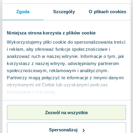
jak nowa
13.24
zł
Do koszyka
Zgoda
Szczegóły
O plikach cookies
Syn Neptuna. Olimpijscy herosi. Tom 2
Galeria Książki
,
2014
|
Rick Riordan
Niniejsza strona korzysta z plików cookie
Percy, pełen zamętu, budzi się po długim śnie,
Wykorzystujemy pliki cookie do spersonalizowania treści
pamiętając jedynie swoje imię. Choć nawet słowa
i reklam, aby oferować funkcje społecznościowe i
wilczycy Lupy, która nazywa go półb...
5.0
analizować ruch w naszej witrynie. Informacje o tym, jak
Miękka
Pakujemy jutro
korzystasz z naszej witryny, udostępniamy partnerom
Używana
społecznościowym, reklamowym i analitycznym.
Partnerzy mogą połączyć te informacje z innymi danymi
dobry
13.97
zł
Do koszyka
otrzymanymi od Ciebie lub uzyskanymi podczas
korzystania z ich usług.
36.90
zł
taniej o
22.93
zł
Mity greckie
Dragon
,
2019
|
praca zbiorowa
Zezwól na wszystkie
"Mity greckie" to kolekcja fascynujących historii
stworzona z myślą o tym, aby młodszym
czytelnikom przybliżyć pełen magii i przyg...
0.0
Spersonalizuj