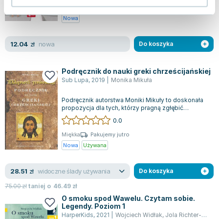
Miękka
Pakujemy jutro
Nowa
nowa
12.04
zł
Do koszyka
Podręcznik do nauki greki chrześcijańskiej
Sub Lupa
,
2019
|
Monika Mikuła
Podręcznik autorstwa Moniki Mikuły to doskonała
propozycja dla tych, którzy pragną zgłębić
starożytną grekę, zwłaszcza w kontekści...
0.0
Miękka
Pakujemy jutro
Nowa
Używana
widoczne ślady używania
28.51
zł
Do koszyka
75.00
zł
taniej o
46.49
zł
O smoku spod Wawelu. Czytam sobie.
Legendy. Poziom 1
HarperKids
,
2021
|
Wojciech Widłak
,
Jola Richter-Magnuszewska