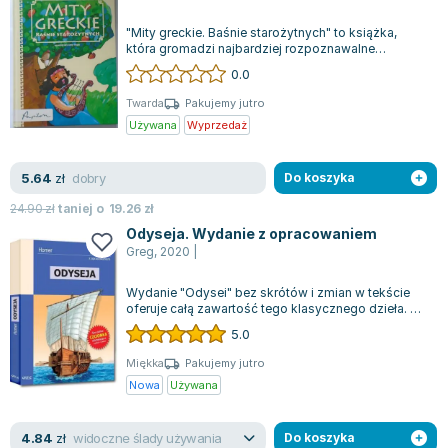
"Mity greckie. Baśnie starożytnych" to książka,
która gromadzi najbardziej rozpoznawalne
opowieści z greckiej mitologii, przedstaw...
0.0
Twarda
Pakujemy jutro
Używana
Wyprzedaż
dobry
5.64
zł
Do koszyka
24.90
zł
taniej o
19.26
zł
Odyseja. Wydanie z opracowaniem
Greg
,
2020
|
Wydanie "Odysei" bez skrótów i zmian w tekście
oferuje całą zawartość tego klasycznego dzieła. To
wydanie dostarcza niezbędnych ws...
5.0
Miękka
Pakujemy jutro
Nowa
Używana
widoczne ślady używania
4.84
zł
Do koszyka