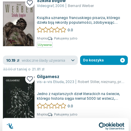
Szkoła bogów
Videograf
,
2006
|
Bernard Werber
Książka uznanego francuskiego pisarza, którego
dzieła biją rekordy popularności, zdobywając
uznanie czytelników na całym świecie,...
0.0
Miękka
Pakujemy jutro
Używana
widoczne ślady używania
10.19
zł
Do koszyka
32.00
zł
taniej o
21.81
zł
Gilgamesz
vis-a-vis Etiuda
,
2023
|
Robert Stiller
,
nieznany
,
praca zbiorowa
Jedno z najstarszych dzieł literackich na świecie,
którego historia sięga niemal 5000 lat wstecz,
porównywalne w swym znaczeniu dl...
0.0
Miękka
Pakujemy jutro
Używana