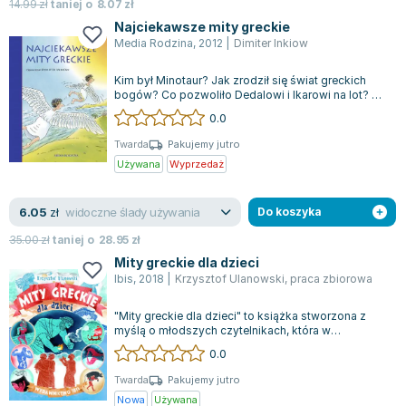
14.99
zł
taniej o
8.07
zł
Najciekawsze mity greckie
Media Rodzina
,
2012
|
Dimiter Inkiow
Kim był Minotaur? Jak zrodził się świat greckich
bogów? Co pozwoliło Dedalowi i Ikarowi na lot? Ta
książka odkrywa przed czytelnik...
0.0
Twarda
Pakujemy jutro
Używana
Wyprzedaż
widoczne ślady używania
6.05
zł
Do koszyka
35.00
zł
taniej o
28.95
zł
Mity greckie dla dzieci
Ibis
,
2018
|
Krzysztof Ulanowski
,
praca zbiorowa
"Mity greckie dla dzieci" to książka stworzona z
myślą o młodszych czytelnikach, która w
przystępny sposób wprowadza je w fascynuj...
0.0
Twarda
Pakujemy jutro
Nowa
Używana