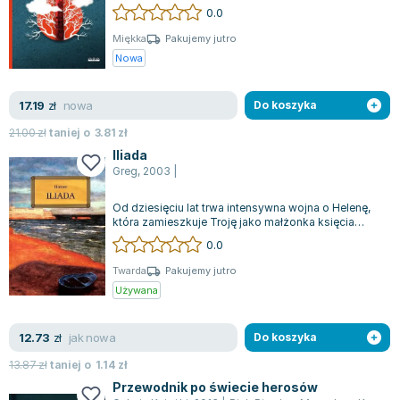
słowiańskiej. Jego dorobek naukow...
0.0
Miękka
Pakujemy jutro
Nowa
nowa
17.19
zł
Do koszyka
21.00
zł
taniej o
3.81
zł
Iliada
Greg
,
2003
|
Od dziesięciu lat trwa intensywna wojna o Helenę,
która zamieszkuje Troję jako małżonka księcia
Parysa. Konflikt pozostaje nieustę...
0.0
Twarda
Pakujemy jutro
Używana
jak nowa
12.73
zł
Do koszyka
13.87
zł
taniej o
1.14
zł
Przewodnik po świecie herosów