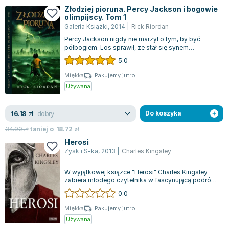
Joseph Murphy
Złodziej pioruna. Percy Jackson i bogowie
olimpijscy. Tom 1
Jan Sztaudynger
Galeria Książki
,
2014
|
Rick Riordan
Aleksander Puszkin
Percy Jackson nigdy nie marzył o tym, by być
Oscar Wilde
półbogiem. Los sprawił, że stał się synem
greckiego boga, co na zawsze zmieniło jego...
5.0
Małgorzata Ohme
Maddie Ziegler
Miękka
Pakujemy jutro
Używana
Leszek Czarnecki
Joanna Racewicz
dobry
16.18
Maria Seweryn
zł
Do koszyka
Janina Zającówna
34.90
zł
taniej o
18.72
zł
Eric Helms
Herosi
Zysk i S-ka
,
2013
|
Charles Kingsley
Anna Prus (oprac.)
Nela Mała Reporterka
W wyjątkowej książce "Herosi" Charles Kingsley
Agnieszka Maciąg
zabiera młodego czytelnika w fascynującą podróż
do świata greckich mitów, pełnego b...
0.0
Barbara Wrzesińska
Terry Pratchett
Miękka
Pakujemy jutro
Używana
Virginia Woolf