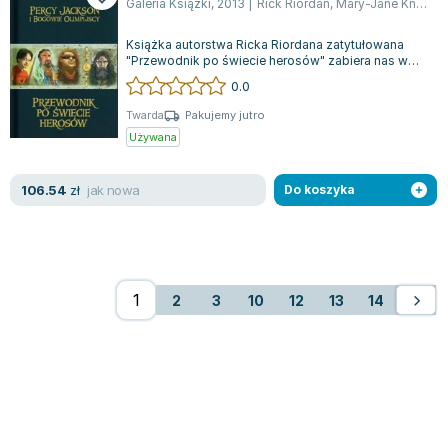
Galeria Książki
,
2013
|
Rick Riordan
,
Mary-Jane Knight
Książka autorstwa Ricka Riordana zatytułowana
"Przewodnik po świecie herosów" zabiera nas w
fascynującą podróż do świata bohaterów...
0.0
Twarda
Pakujemy jutro
Używana
jak nowa
106.54
zł
Do koszyka
2
3
10
12
13
14