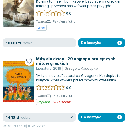
Kolejny tom serii komiksowej bazującej na greckiej
Zygmunt Freud
mitologii przenosi nas w świat pełen przygód
Ulissesa. Po zniszczeniu Troi i za...
0.0
Agata Passent
Michel Moran
Twarda
Pakujemy jutro
Nowa
Maciej Orłoś
Jo Nesbo
nowa
101.61
Katarzyna Miller
zł
Do koszyka
Antoine de Saint Exupery
Lew Tołstoj
Mity dla dzieci. 20 najpopularniejszych
mitów greckich
Mark Twain
Literatura
,
2016
|
Grzegorz Kasdepke
Marcin Meller
"Mity dla dzieci" autorstwa Grzegorza Kasdepke to
Paulina Młynarska
książka, która otwiera przed młodymi czytelnikami
fascynujący świat starożytnej...
0.0
ks. Piotr Pawlukiewicz
Jarosław Sokołowski
Twarda
Pakujemy jutro
Używana
Wyprzedaż
Piotr Latocha
Michael Scott
dobry
14.13
Piotr Semka
zł
Do koszyka
Jarosław Iwaszkiewicz
39.90
zł
taniej o
25.77
zł