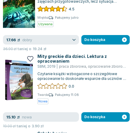
zajęciach przygotowawczych, lecz sytuacja
nabiera dramatyzmu, gdy na horyzoncie poja...
4.5
Miękka
Pakujemy jutro
Używana
dobry
17.66
zł
Do koszyka
36.90
zł
taniej o
19.24
zł
Mity greckie dla dzieci. Lektura z
opracowaniem
SBM
,
2019
|
praca zbiorowa
,
opracowanie zbiorowe
,
M
Czytanie książki wzbogacone o szczegółowe
opracowanie to doskonałe wsparcie dla uczniów i
nauczycieli. Całość opatrzono praktyczny...
0.0
Twarda
Pakujemy 11.08
Nowa
nowa
15.10
zł
Do koszyka
19.00
zł
taniej o
3.90
zł