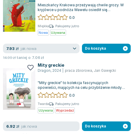
Mieszkańcy Krakowa przeżywają chwile grozy. W
kryjówce u podnóża Wawelu osiedlił się
przerażający smok, który znany jest ze swojeg...
0.0
Miękka
Pakujemy jutro
Nowa
Używana
jak nowa
7.93
zł
Do koszyka
14.99
zł
taniej o
7.06
zł
Mity greckie
Dragon
,
2024
|
praca zbiorowa
,
Jan Gawęcki
"Mity greckie" to kolekcja fascynujących
opowieści, mających na celu przybliżenie młodym
czytelnikom niezwykle barwnego świata bog...
0.0
Twarda
Pakujemy jutro
Używana
Wyprzedaż
jak nowa
6.92
zł
Do koszyka