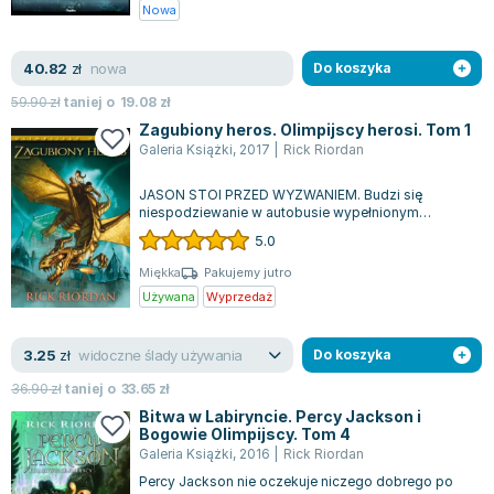
Nowa
nowa
40.82
zł
Do koszyka
59.90
zł
taniej o
19.08
zł
Zagubiony heros. Olimpijscy herosi. Tom 1
Galeria Książki
,
2017
|
Rick Riordan
JASON STOI PRZED WYZWANIEM. Budzi się
niespodziewanie w autobusie wypełnionym
młodzieżą zmierzającą na szkolną wycieczkę i nie
5.0
pam...
Miękka
Pakujemy jutro
Używana
Wyprzedaż
widoczne ślady używania
3.25
zł
Do koszyka
36.90
zł
taniej o
33.65
zł
Bitwa w Labiryncie. Percy Jackson i
Bogowie Olimpijscy. Tom 4
Galeria Książki
,
2016
|
Rick Riordan
Percy Jackson nie oczekuje niczego dobrego po