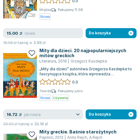
0.0
Miękka
Pakujemy 11.08
Nowa
nowa
15.00
zł
Do koszyka
18.98
zł
taniej o
3.98
zł
Mity dla dzieci. 20 najpopularniejszych
mitów greckich
Literatura
,
2016
|
Grzegorz Kasdepke
„Mity dla dzieci” autorstwa Grzegorza Kasdepke to
fascynująca książka, która wprowadza
najmłodszych w magiczny świat starożytnej G...
0.0
Twarda
Pakujemy jutro
Nowa
Używana
jak nowa
16.72
zł
Do koszyka
39.90
zł
taniej o
23.18
zł
Mity greckie. Baśnie starożytnych
Papilon
,
2012
|
Anita Rejch
,
A.Rejch