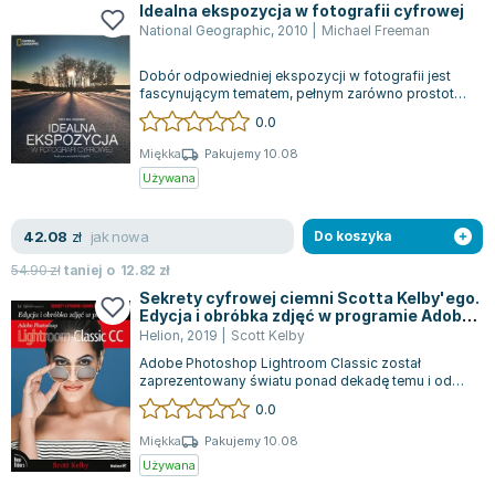
Idealna ekspozycja w fotografii cyfrowej
National Geographic
,
2010
|
Michael Freeman
Dobór odpowiedniej ekspozycji w fotografii jest
fascynującym tematem, pełnym zarówno prostoty,
jak i złożoności, który od dawna in...
0.0
Miękka
Pakujemy 10.08
Używana
jak nowa
42.08
zł
Do koszyka
54.90
zł
taniej o
12.82
zł
Sekrety cyfrowej ciemni Scotta Kelby'ego.
Edycja i obróbka zdjęć w programie Adobe
Photoshop Lightroom Classic CC
Helion
,
2019
|
Scott Kelby
Adobe Photoshop Lightroom Classic został
zaprezentowany światu ponad dekadę temu i od
tego momentu zdobył uznanie wśród coraz więk...
0.0
Miękka
Pakujemy 10.08
Używana