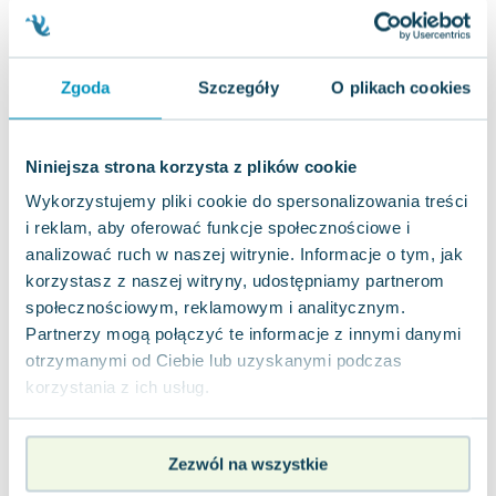
Miękka
Pakujemy 10.08
Używana
Zgoda
Szczegóły
O plikach cookies
dobry
15.63
zł
Do koszyka
Niniejsza strona korzysta z plików cookie
Oświetlenie. Kreatywna fotografia
Helion
,
2012
|
Harold Davis
Wykorzystujemy pliki cookie do spersonalizowania treści
i reklam, aby oferować funkcje społecznościowe i
Zanurz się w magię fotografii dzięki umiejętnemu
analizować ruch w naszej witrynie. Informacje o tym, jak
zarządzaniu światłem! Czy kiedykolwiek
zastanawiałeś się, co i jak można dostrzec...
korzystasz z naszej witryny, udostępniamy partnerom
0.0
społecznościowym, reklamowym i analitycznym.
Miękka
Pakujemy 10.08
Partnerzy mogą połączyć te informacje z innymi danymi
Używana
otrzymanymi od Ciebie lub uzyskanymi podczas
korzystania z ich usług.
dobry
28.31
zł
Do koszyka
59.00
zł
taniej o
30.69
zł
Profesjonalna fotografia ślubna
Zezwól na wszystkie
Helion
,
2012
|
Tracy Dorr