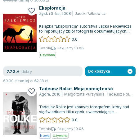
34.99
zł
taniej o
30.09
zł
Zygmunt Freud
Eksploracja
Zysk i S-ka
,
2008
|
Jacek Pałkiewicz
Agata Passent
Michel Moran
Książka "Eksploracja" autorstwa Jacka Pałkiewicza
Maciej Orłoś
to imponujący zbiór fotografii dokumentujących
jego liczne podróże po świecie. Z...
Jo Nesbo
0.0
Katarzyna Miller
Twarda
Pakujemy 10.08
Antoine de Saint Exupery
Używana
Lew Tołstoj
Mark Twain
dobry
7.72
zł
Do koszyka
Marcin Meller
69.90
zł
taniej o
62.18
zł
Paulina Młynarska
Tadeusz Rolke. Moja namiętność
Agora
,
2016
|
Małgorzata Purzyńska
,
Tadeusz Rolke
ks. Piotr Pawlukiewicz
Jarosław Sokołowski
Tadeusz Rolke jest znanym fotografem, który stał
Piotr Latocha
się świadkiem kilku epok, uwieczniając je
wszystkie za pomocą swojego aparatu. Je...
Michael Scott
0.0
Piotr Semka
Twarda
Pakujemy 10.08
Jarosław Iwaszkiewicz
Nowa
Używana