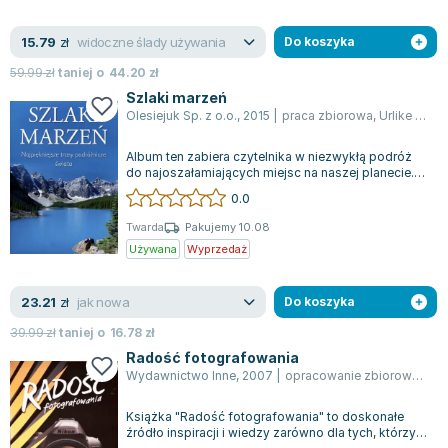
Joseph Murphy
Jan Sztaudynger
widoczne ślady używania
15.79
zł
Do koszyka
Aleksander Puszkin
59.99
zł
taniej o
44.20
zł
Oscar Wilde
Szlaki marzeń
Olesiejuk Sp. z o.o.
,
2015
|
praca zbiorowa
,
Urlike Schöber
Małgorzata Ohme
Maddie Ziegler
Album ten zabiera czytelnika w niezwykłą podróż
Leszek Czarnecki
do najoszałamiających miejsc na naszej planecie.
Wędrując przez jego strony, można...
Joanna Racewicz
0.0
Maria Seweryn
Twarda
Pakujemy 10.08
Janina Zającówna
Używana
Wyprzedaż
Eric Helms
Anna Prus (oprac.)
jak nowa
23.21
zł
Do koszyka
Nela Mała Reporterka
39.99
zł
taniej o
16.78
zł
Agnieszka Maciąg
Radość fotografowania
Wydawnictwo Inne
,
2007
|
opracowanie zbiorowe
,
pra
Barbara Wrzesińska
Terry Pratchett
Książka "Radość fotografowania" to doskonałe
Virginia Woolf
źródło inspiracji i wiedzy zarówno dla tych, którzy