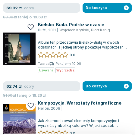
dobry
69.32
zł
Do koszyka
89.00
zł
taniej o
19.68
zł
Bielsko-Biała. Podróż w czasie
Buffi
,
2011
|
Wojciech Kryński
,
Piotr Kenig
Album ten przedstawia Bielsko-Białą w dwóch
odsłonach: z jednej strony pokazuje współczesne
oblicze miasta, z drugiej zaś jego daw...
0.0
Twarda
Pakujemy 10.08
Używana
Wyprzedaż
dobry
62.74
zł
Do koszyka
81.00
zł
taniej o
18.26
zł
Kompozycja. Warsztaty fotograficzne
Helion
,
2008
|
Jak zharmonizować elementy kompozycyjne i
wyrazić symbolikę kolorów? W jaki sposób
uchwycić esencję martwej natury na fotografii?...
0.0