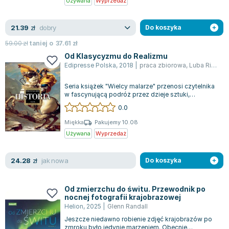
Używana
Wyprzedaż
dobry
21.39
zł
Do koszyka
59.00
zł
taniej o
37.61
zł
Od Klasycyzmu do Realizmu
Edipresse Polska
,
2018
|
praca zbiorowa
,
Luba Ristujcz
Seria książek "Wielcy malarze" przenosi czytelnika
w fascynującą podróż przez dzieje sztuki,
skupiając się na takich mistrzach jak...
0.0
Miękka
Pakujemy 10.08
Używana
Wyprzedaż
jak nowa
24.28
zł
Do koszyka
Od zmierzchu do świtu. Przewodnik po
nocnej fotografii krajobrazowej
Helion
,
2025
|
Glenn Randall
Jeszcze niedawno robienie zdjęć krajobrazów po
zmroku było jedynie marzeniem. Obecnie