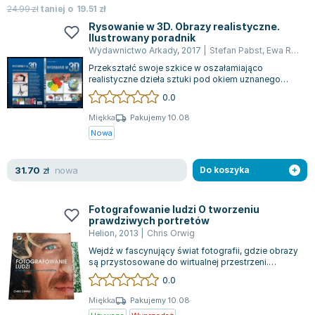
24.99
zł
taniej o
19.51
zł
Rysowanie w 3D. Obrazy realistyczne.
Ilustrowany poradnik
Wydawnictwo Arkady
,
2017
|
Stefan Pabst
,
Ewa Romkowska
Przekształć swoje szkice w oszałamiająco
realistyczne dzieła sztuki pod okiem uznanego
artysty Stefana Pabsta, który zdobył sławę...
0.0
Miękka
Pakujemy 10.08
Nowa
nowa
31.70
zł
Do koszyka
Fotografowanie ludzi O tworzeniu
prawdziwych portretów
Helion
,
2013
|
Chris Orwig
Wejdź w fascynujący świat fotografii, gdzie obrazy
są przystosowane do wirtualnej przestrzeni.
Fotografowie pragną tworzyć zdjęcia...
0.0
Miękka
Pakujemy 10.08