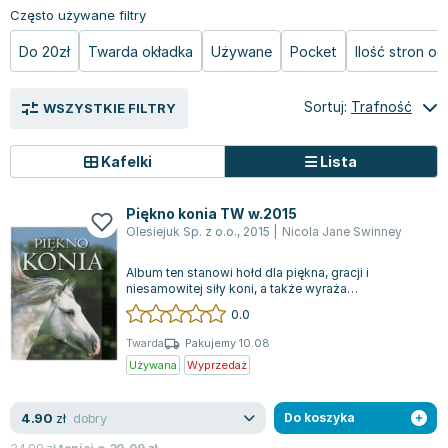
Książki: Psychologia, motywacja
Nauki historyczne - książki
Dan Brown
Często używane filtry
Książki o naukach politycznych dla studentów
Bolesław Prus
Do 20zł
Twarda okładka
Używane
Pocket
Ilość stron o
Książki do nauk przyrodniczych dla studentów
Clive Cussler
Książki do nauk społecznych dla studentów
Wanda Chotomska
Książki do nauk ścisłych dla studentów
Józef Ignacy Kraszewski
Sortuj:
Trafność
WSZYSTKIE FILTRY
Prawo - książki dla studentów
Clive Staples Lewis
Technologia żywności - książki
Martyna Wojciechowska
Kafelki
Lista
Zarządzanie i marketing - książki
Melissa De la Cruz
Nauka języków obcych - książki
Blanka Lipińska
Piękno konia TW w.2015
Olesiejuk Sp. z o.o.
,
2015
|
Nicola Jane Swinney
Podręczniki dla nauczycieli - metodyka
Jaś Kapela
Repetytoria, testy i materiały pomocnicze
Agatha Christie
Album ten stanowi hołd dla piękna, gracji i
Witold Gadowski
niesamowitej siły koni, a także wyraża
wdzięczność za unikalną relację, jaka przez wie...
Jan Pietrzak
0.0
Marcin Kowalczyk
Twarda
Pakujemy 10.08
Piotr Zychowicz
Używana
Wyprzedaż
Joanna Jabłczyńska
Piotr Kościelny
dobry
4.90
zł
Do koszyka
Jan Piński