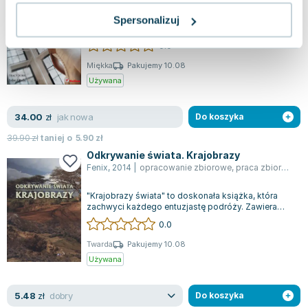
Praca fotografa ślubnego stała się wyjątkowo
Spersonalizuj
wymagająca, wymagając od Ciebie połączenia
zdolności artystycznych, technicznych umie...
0.0
Miękka
Pakujemy 10.08
Używana
jak nowa
34.00
zł
Do koszyka
39.90
zł
taniej o
5.90
zł
Odkrywanie świata. Krajobrazy
Fenix
,
2014
|
opracowanie zbiorowe
,
praca zbiorowa
,
P
"Krajobrazy świata" to doskonała książka, która
zachwyci każdego entuzjastę podróży. Zawiera
opisy miejsc, których widok zapiera d...
0.0
Twarda
Pakujemy 10.08
Używana
dobry
5.48
zł
Do koszyka