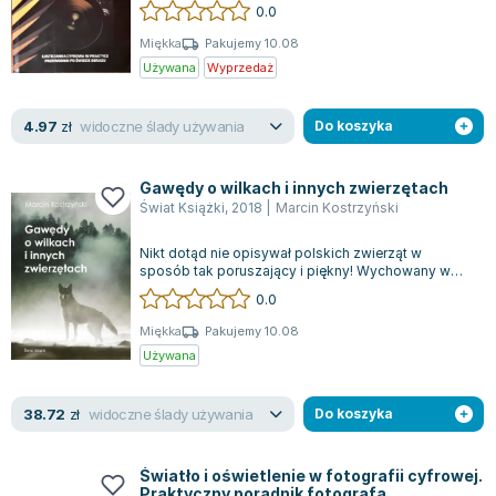
dopiero zaczynają swoją przygodę...
Lorraine Warren
0.0
Ajahn Brahm
Miękka
Pakujemy 10.08
Lucinda Riley
Używana
Wyprzedaż
Jacek Walkiewicz
widoczne ślady używania
4.97
zł
Do koszyka
Gawędy o wilkach i innych zwierzętach
Świat Książki
,
2018
|
Marcin Kostrzyński
Nikt dotąd nie opisywał polskich zwierząt w
sposób tak poruszający i piękny! Wychowany w
rodzinie myśliwych, początkowo nie mógł s...
0.0
Miękka
Pakujemy 10.08
Używana
widoczne ślady używania
38.72
zł
Do koszyka
Światło i oświetlenie w fotografii cyfrowej.
Praktyczny poradnik fotografa