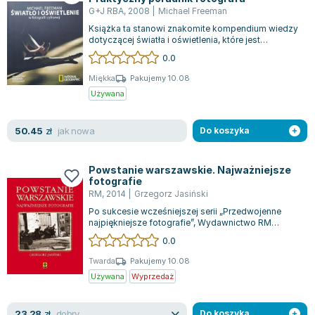
G+J RBA
,
2008
|
Michael Freeman
Książka ta stanowi znakomite kompendium wiedzy
dotyczącej światła i oświetlenia, które jest
skierowane zarówno do początkujących f...
0.0
Miękka
Pakujemy 10.08
Używana
jak nowa
50.45
zł
Do koszyka
Powstanie warszawskie. Najważniejsze
fotografie
RM
,
2014
|
Grzegorz Jasiński
Po sukcesie wcześniejszej serii „Przedwojenne
najpiękniejsze fotografie”, Wydawnictwo RM
wprowadza nową kolekcję książek, która ek...
0.0
Twarda
Pakujemy 10.08
Używana
Wyprzedaż
dobry
23.28
zł
Do koszyka