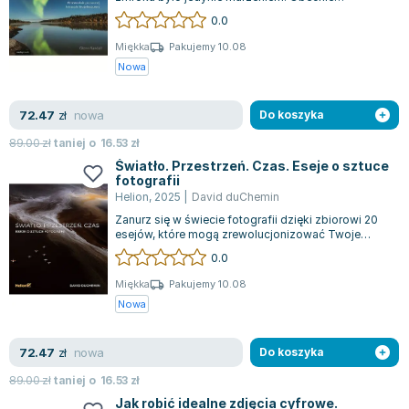
nowoczesne aparaty cyfrowe umożliwiają tworz...
0.0
Miękka
Pakujemy 10.08
Nowa
nowa
72.47
zł
Do koszyka
89.00
zł
taniej o
16.53
zł
Światło. Przestrzeń. Czas. Eseje o sztuce
fotografii
Helion
,
2025
|
David duChemin
Zanurz się w świecie fotografii dzięki zbiorowi 20
esejów, które mogą zrewolucjonizować Twoje
myślenie o tej sztuce. Zastanów się,...
0.0
Miękka
Pakujemy 10.08
Nowa
nowa
72.47
zł
Do koszyka
89.00
zł
taniej o
16.53
zł
Jak robić idealne zdjęcia cyfrowe.