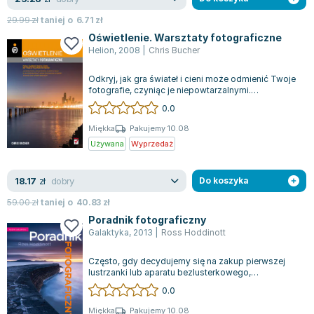
29.99
zł
taniej o
6.71
zł
Oświetlenie. Warsztaty fotograficzne
Helion
,
2008
|
Chris Bucher
Odkryj, jak gra świateł i cieni może odmienić Twoje
fotografie, czyniąc je niepowtarzalnymi.
Zastanawiasz się, które rodzaje świat...
0.0
Miękka
Pakujemy 10.08
Używana
Wyprzedaż
dobry
18.17
zł
Do koszyka
59.00
zł
taniej o
40.83
zł
Poradnik fotograficzny
Galaktyka
,
2013
|
Ross Hoddinott
Często, gdy decydujemy się na zakup pierwszej
lustrzanki lub aparatu bezlusterkowego,
zastanawiamy się, jak w pełni wykorzystać ic...
0.0
Miękka
Pakujemy 10.08