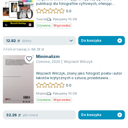
publikacji dla fotografów cyfrowych, oferując
skuteczne techniki osiągania zamierzonych...
0.0
Twarda
Pakujemy 10.08
Używana
Wyprzedaż
dobry
12.82
zł
Do koszyka
77.00
zł
taniej o
64.18
zł
Minimalizm
Convivo
,
2020
|
Wojciech Wilczyk
Wojciech Wilczyk, znany jako fotograf, poeta i autor
tekstów krytycznych o sztuce, przedstawia
poetycką książkę z serii Tangere. W...
0.0
Miękka
Pakujemy 10.08
Używana
Wyprzedaż
jak nowa
32.26
zł
Do koszyka