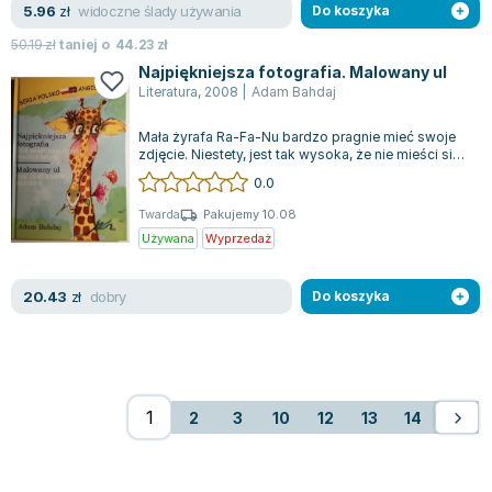
widoczne ślady używania
5.96
zł
Do koszyka
50.19
zł
taniej o
44.23
zł
Najpiękniejsza fotografia. Malowany ul
Literatura
,
2008
|
Adam Bahdaj
Mała żyrafa Ra-Fa-Nu bardzo pragnie mieć swoje
zdjęcie. Niestety, jest tak wysoka, że nie mieści się
w obiektywie aparatu, który t...
0.0
Twarda
Pakujemy 10.08
Używana
Wyprzedaż
dobry
20.43
zł
Do koszyka
2
3
10
12
13
14