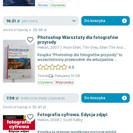
Nowa
Używana
jak nowa
16.21
zł
Do koszyka
44.90
zł
taniej o
28.69
zł
Photoshop Warsztaty dla fotografów
przyrody
Helion
,
2007
|
Anon Ellen
,
Tim Grey
,
Ellen Tim Anon Grey
Książka "Photoshop dla fotografów przyrody" to
wszechstronny przewodnik dla entuzjastów
fotografii natury, którzy chcą zgłębić taj...
0.0
Twarda
Pakujemy 10.08
Używana
Wyprzedaż
widoczne ślady używania
7.58
zł
Do koszyka
59.99
zł
taniej o
52.41
zł
Fotografia cyfrowa. Edycja zdjęć
Helion
,
2008
|
Scott Kelby
Książka ta stanowi wyjątkową pozycję wśród