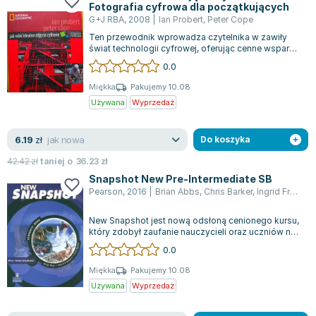
Fotografia cyfrowa dla początkujących
G+J RBA
,
2008
|
Ian Probert
,
Peter Cope
Ten przewodnik wprowadza czytelnika w zawiły
świat technologii cyfrowej, oferując cenne wsparcie
oraz praktyczne wskazówki. Składa...
0.0
Miękka
Pakujemy 10.08
Używana
Wyprzedaż
jak nowa
6.19
zł
Do koszyka
42.42
zł
taniej o
36.23
zł
Snapshot New Pre-Intermediate SB
Pearson
,
2016
|
Brian Abbs
,
Chris Barker
,
Ingrid Freebairn
New Snapshot jest nową odsłoną cenionego kursu,
który zdobył zaufanie nauczycieli oraz uczniów na
całym świecie, stając się bestse...
0.0
Miękka
Pakujemy 10.08
Używana
Wyprzedaż