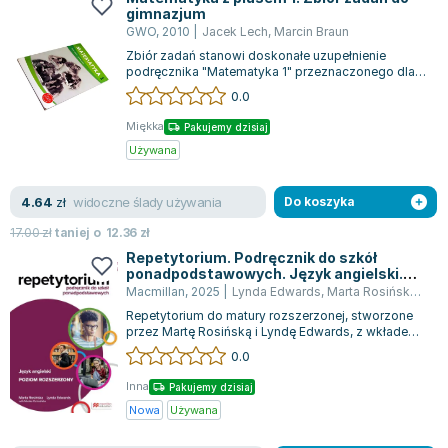
gimnazjum
GWO
,
2010
|
Jacek Lech
,
Marcin Braun
Zbiór zadań stanowi doskonałe uzupełnienie
podręcznika "Matematyka 1" przeznaczonego dla
pierwszej klasy gimnazjum, w pełni zgodny...
0.0
Miękka
Pakujemy dzisiaj
Używana
widoczne ślady używania
4.64
zł
Do koszyka
17.00
zł
taniej o
12.36
zł
Repetytorium. Podręcznik do szkół
ponadpodstawowych. Język angielski.
Poziom rozszerzony
Macmillan
,
2025
|
Lynda Edwards
,
Marta Rosińska
,
Mon
Repetytorium do matury rozszerzonej, stworzone
przez Martę Rosińską i Lyndę Edwards, z wkładem
dr Moniki Cichmińskiej, oferuje cał...
0.0
Inna
Pakujemy dzisiaj
Nowa
Używana