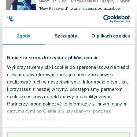
Practice w aplikacji MEE
Macmillan
,
2025
|
Marta Rosińska
,
Gregory J. Manin
"New Password" to znana seria podręczników
przeznaczonych dla szkół ponadpodstawowych,
stworzona przez Martę Rosińską oraz Lyndę E...
0.0
Miękka
Pakujemy dzisiaj
Zgoda
Szczegóły
O plikach cookies
Nowa
Używana
jak nowa
61.52
zł
Do koszyka
Niniejsza strona korzysta z plików cookie
125.61
zł
taniej o
64.09
zł
Wykorzystujemy pliki cookie do spersonalizowania treści
Vision 3. Student's Book
i reklam, aby oferować funkcje społecznościowe i
Oxford University Press
,
2020
|
Helen Casey
,
opracowanie zbiorowe
analizować ruch w naszej witrynie. Informacje o tym, jak
Pięcioczęściowy kurs zaprojektowany specjalnie
korzystasz z naszej witryny, udostępniamy partnerom
dla uczniów szkół ponadpodstawowych, idealnie
społecznościowym, reklamowym i analitycznym.
dostosowany do obecnych wymagań progr...
0.0
Partnerzy mogą połączyć te informacje z innymi danymi
Miękka
Pakujemy dzisiaj
otrzymanymi od Ciebie lub uzyskanymi podczas
Używana
Wyprzedaż
korzystania z ich usług.
widoczne ślady używania
13.98
zł
Do koszyka