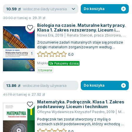
widoczne ślady używania
10.59
zł
Do koszyka
39.90
zł
taniej o
29.31
zł
Biologia na czasie. Maturalne karty pracy.
Klasa 1. Zakres rozszerzony. Liceum i
technikum
Nowa Era
,
2019
|
Renata Stencel
,
praca zbiorowa
,
Barb
Zrozumienie zadań maturalnych staje się prostsze
dzięki materiałom zorganizowanym według
rozdziałów i tematów podręcznika, co poma...
0.0
Miękka
Pakujemy dzisiaj
Używana
widoczne ślady używania
13.86
zł
Do koszyka
41.78
zł
taniej o
27.92
zł
Matematyka. Podręcznik. Klasa 1. Zakres
podstawowy. Liceum i technikum
Oficyna Wydawnicza Krzysztof Pazdro
,
2019
|
Marcin Kurczab
Podręcznik ten został stworzony z myślą o
uczniach szkół podstawowych, którzy wchodzą na
kolejny etap edukacji, jakim są 4-letnie...
0.0