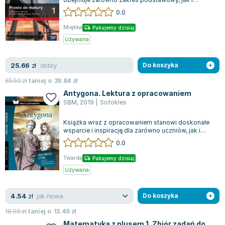
rozszerzony, koncentrując się na przyg...
0.0
Miękka
Pakujemy dzisiaj
Używana
dobry
25.66
zł
Do koszyka
65.50
zł
taniej o
39.84
zł
Antygona. Lektura z opracowaniem
SBM
,
2019
|
Sofokles
Książka wraz z opracowaniem stanowi doskonałe
wsparcie i inspirację dla zarówno uczniów, jak i
nauczycieli. Tekst jest wzbogacony...
0.0
Twarda
Pakujemy dzisiaj
Używana
jak nowa
4.54
zł
Do koszyka
18.00
zł
taniej o
13.46
zł
Matematyka z plusem 1. Zbiór zadań do