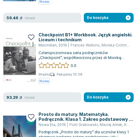
Nowa
nowa
59.46
zł
Do koszyka
Checkpoint B1+ Workbook. Język angielski.
Liceum i technikum
Macmillan
,
2019
|
Frances Watkins
,
Monika Cichmińska
Czteropoziomowa seria podręczników
„Checkpoint”, współtworzona przez dr Monikę
Cichmińską, została opracowana z myślą o nowej,
0.0
bar...
Miękka
Pakujemy 10.08
Nowa
nowa
93.29
zł
Do koszyka
Prosto do matury. Matematyka.
Podręcznik. Klasa 1. Zakres podstawowy i
rozszerzony. Liceum i technikum
Nowa Era
,
2019
|
Piotr Grabowski
,
Maciej Antek
,
Krzysztof Belka
Podręcznik „Prosto do matury” dla uczniów klasy 1
obejmuje zarówno zakres podstawowy, jak i