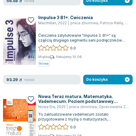
nowa
56.58
zł
Do koszyka
Impulse 3 B1+. Ćwiczenia
Macmillan
,
2022
|
praca zbiorowa
,
Patricia Reilly
,
Emma
Ćwiczenia zatytułowane "Impulse 3. B1+" są
częścią drugiego segmentu serii podręczników
Impulse, która została zaprojektowana z my...
0.0
Miękka
Pakujemy 10.08
Nowa
nowa
93.29
zł
Do koszyka
Nowa Teraz matura. Matematyka.
Vademecum. Poziom podstawowy
2025/26
Nowa Era
,
2025
|
praca zbiorowa
,
Opracowania Zbiorowe
To zaktualizowane vademecum zostało
przygotowane z myślą o maturzystach,
zapewniając im całą potrzebną teorię, przykłady
0.0
rozwiązań...
Miękka
Pakujemy 10.08