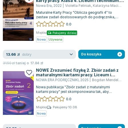
karty pracy. Klasa 4. Liceum i technikum.
Lorraine Warren
Zakres rozszerzony
Nowa Era
,
2022
|
Violetta Feliniak
,
Katarzyna Maciążek
,
Ajahn Brahm
Maturalne Karty Pracy "Oblicza geografii 4" to
Lucinda Riley
zestaw zadań dostosowanych do podręcznika,
idealny do przygotowania się do egzaminu...
0.0
Jacek Walkiewicz
Miękka
Pakujemy dzisiaj
Nowa
Używana
dobry
13.66
zł
Do koszyka
31.50
zł
taniej o
17.84
zł
NOWE Zrozumieć fizykę 2. Zbiór zadań z
maturalnymi kartami pracy. Liceum i
technikum. Zakres rozszerzony. Edycja
NOWA ERA PODRĘCZNIKI
,
2025
|
Bogdan Mendel
,
Elżb
2024
Nowa publikacja "Zbiór zadań z maturalnymi
kartami pracy" jest skomponowana tak, aby
współgrała z podręcznikiem "NOWE Zrozumieć fi...
0.0
Miękka
Pakujemy 10.08
Nowa