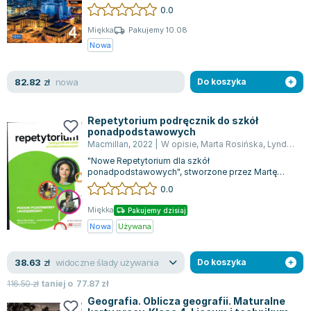
programowej, co gwarantuje nauczycielom i...
0.0
Joseph Murphy
Jan Sztaudynger
Miękka
Pakujemy 10.08
Nowa
Aleksander Puszkin
Oscar Wilde
nowa
82.82
Małgorzata Ohme
zł
Do koszyka
Maddie Ziegler
Leszek Czarnecki
Repetytorium podręcznik do szkół
ponadpodstawowych
Joanna Racewicz
Macmillan
,
2022
|
W opisie
,
Marta Rosińska
,
Lynda Edwards
Maria Seweryn
"Nowe Repetytorium dla szkół
Janina Zającówna
ponadpodstawowych", stworzone przez Martę
Rosińską i Lyndę Edwards przy współpracy Moniki
0.0
Eric Helms
Cichmińskie...
Anna Prus (oprac.)
Miękka
Pakujemy dzisiaj
Nela Mała Reporterka
Nowa
Używana
Agnieszka Maciąg
widoczne ślady używania
38.63
Barbara Wrzesińska
zł
Do koszyka
Terry Pratchett
116.50
zł
taniej o
77.87
zł
Virginia Woolf
Geografia. Oblicza geografii. Maturalne