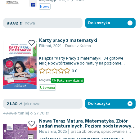
Nowa
nowa
88.82
zł
Do koszyka
Karty pracy z matematyki
Elitmat
,
2021
|
Dariusz Kulma
Książka "Karty Pracy z matematyki. 34 gotowe
lekcje powtórzeniowe do matury na poziomie
podstawowym" autorstwa Dariusza Kulmy, wyd...
0.0
Miękka
Pakujemy dzisiaj
Używana
jak nowa
21.30
zł
Do koszyka
49.00
zł
taniej o
27.70
zł
Nowa Teraz Matura. Matematyka. Zbiór
zadań maturalnych. Poziom podstawowy.
Do matury 2026
Nowa Era
,
2025
|
praca zbiorowa
,
opracowanie zbiorowe