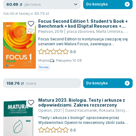
jak nowa
60.69
zł
Do koszyka
124.39
zł
taniej o
63.70
zł
Focus Second Edition 1. Student’s Book +
Benchmark + kod (Digital Resources +
Interactive eBook)
Pearson
,
2019
|
praca zbiorowa
,
Marta Umińska
,
Tomas
Focus Second Edition to kontynuacja cieszącej się
uznaniem serii Matura Focus, zawierająca
wszystkie sprawdzone elementy, które za...
0.0
Miękka
Pakujemy 10.08
Nowa
nowa
158.76
zł
Do koszyka
Matura 2023. Biologia. Testy i arkusze z
odpowiedziami. Zakres rozszerzony
Operon
,
2021
|
Dawid Kaczmarek
,
Roksana Skrzycka
,
A
"Testy i arkusze z biologii" opracowane przez
Wydawnictwo Operon to nieoceniony zbiór zadań
stworzony z myślą o maturzystach, prag...
0.0