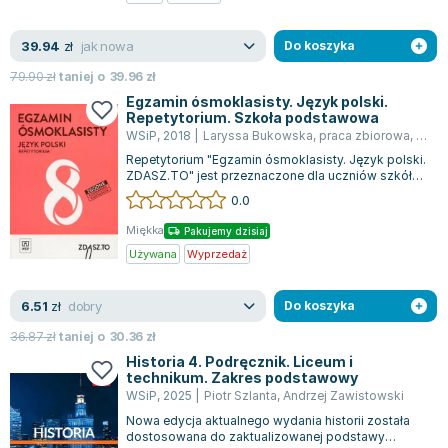
Zygmunt Freud
jak nowa
39.94
Agata Passent
zł
Do koszyka
Michel Moran
79.90
zł
taniej o
39.96
zł
Maciej Orłoś
Egzamin ósmoklasisty. Język polski.
Repetytorium. Szkoła podstawowa
Jo Nesbo
WSiP
,
2018
|
Laryssa Bukowska
,
praca zbiorowa
,
Graży
Katarzyna Miller
Repetytorium "Egzamin ósmoklasisty. Język polski.
Antoine de Saint Exupery
ZDASZ.TO" jest przeznaczone dla uczniów szkół
podstawowych, którzy chcą dokładni...
0.0
Lew Tołstoj
Mark Twain
Miękka
Pakujemy dzisiaj
Marcin Meller
Używana
Wyprzedaż
Paulina Młynarska
dobry
6.51
ks. Piotr Pawlukiewicz
zł
Do koszyka
Jarosław Sokołowski
36.87
zł
taniej o
30.36
zł
Piotr Latocha
Historia 4. Podręcznik. Liceum i
technikum. Zakres podstawowy
Michael Scott
WSiP
,
2025
|
Piotr Szlanta
,
Andrzej Zawistowski
Piotr Semka
Nowa edycja aktualnego wydania historii została
Jarosław Iwaszkiewicz
dostosowana do zaktualizowanej podstawy