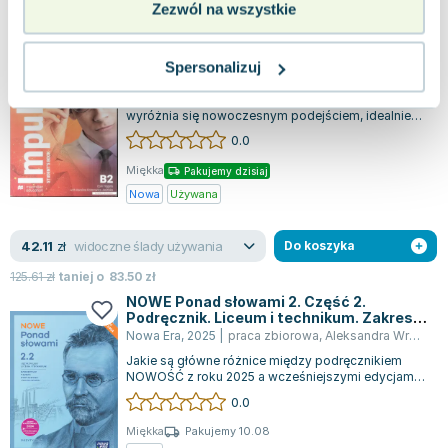
Zezwól na wszystkie
155.84
zł
taniej o
141.86
zł
Impulse 4. B2. Student's Book + książka
cyfrowa. Kod wklejony
Spersonalizuj
Macmillan education
,
2025
|
Catherine McBeth
,
Patricia Reilly
Impulse to seria pięciu podręczników, która
wyróżnia się nowoczesnym podejściem, idealnie
dopasowanym do potrzeb i zainteresowań m...
0.0
Miękka
Pakujemy dzisiaj
Nowa
Używana
widoczne ślady używania
42.11
zł
Do koszyka
125.61
zł
taniej o
83.50
zł
NOWE Ponad słowami 2. Część 2.
Podręcznik. Liceum i technikum. Zakres
podstawowy i rozszerzony. Edycja 2024
Nowa Era
,
2025
|
praca zbiorowa
,
Aleksandra Wróblewska
Jakie są główne różnice między podręcznikiem
NOWOŚĆ z roku 2025 a wcześniejszymi edycjami
podręczników? Pierwszym wyróżnikiem jest...
0.0
Miękka
Pakujemy 10.08