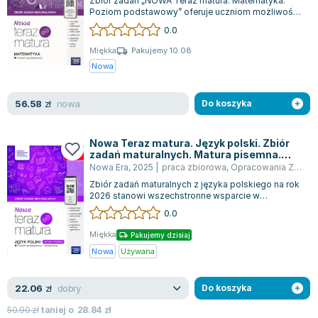
Zbiór zadań „NOWA Teraz matura. Matematyka.
Poziom podstawowy” oferuje uczniom możliwość
doskonalenia umiejętności rozwiązywania r...
0.0
Miękka
Pakujemy 10.08
Nowa
nowa
56.58
zł
Do koszyka
Nowa Teraz matura. Język polski. Zbiór
zadań maturalnych. Matura pisemna.
Poziom podstawowy i rozszerzony. Do
Nowa Era
,
2025
|
praca zbiorowa
,
Opracowania Zbiorowe
matury 2026
Zbiór zadań maturalnych z języka polskiego na rok
2026 stanowi wszechstronne wsparcie w
przygotowaniach zarówno na poziomie podsta...
0.0
Miękka
Pakujemy dzisiaj
Nowa
Używana
dobry
22.06
zł
Do koszyka
50.90
zł
taniej o
28.84
zł