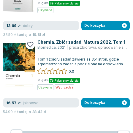
Miękka
Pakujemy dzisiaj
Używana
dobry
13.69
zł
Do koszyka
33.50
zł
taniej o
19.81
zł
Chemia. Zbiór zadań. Matura 2022. Tom 1
Biomedica
,
2021
|
praca zbiorowa
,
opracowanie zbiorowe
Tom 1 zbioru zadań zawiera aż 351 stron, gdzie
zgromadzono zadania podzielone na odpowiednie
działy, oferując przy tym odpowiedzi...
0.0
Miękka
Pakujemy dzisiaj
Używana
Wyprzedaż
jak nowa
16.57
zł
Do koszyka
54.99
zł
taniej o
38.42
zł