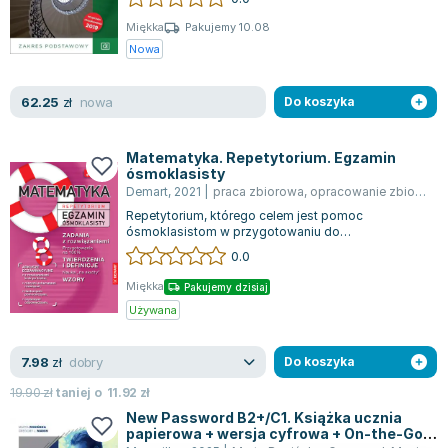
Miękka
Pakujemy 10.08
Nowa
nowa
62.25
zł
Do koszyka
Matematyka. Repetytorium. Egzamin
ósmoklasisty
Demart
,
2021
|
praca zbiorowa
,
opracowanie zbiorowe
Repetytorium, którego celem jest pomoc
ósmoklasistom w przygotowaniu do
obowiązkowego egzaminu z matematyki na
0.0
zakończenie szkoły...
Miękka
Pakujemy dzisiaj
Używana
dobry
7.98
zł
Do koszyka
19.90
zł
taniej o
11.92
zł
New Password B2+/C1. Książka ucznia
papierowa + wersja cyfrowa + On-the-Go