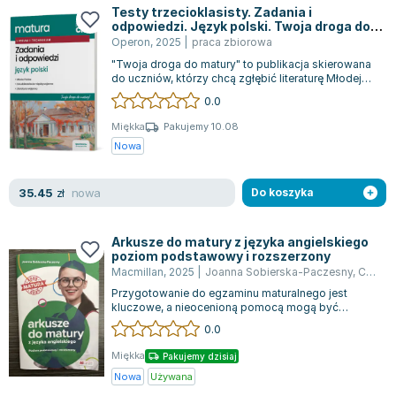
Testy trzecioklasisty. Zadania i
odpowiedzi. Język polski. Twoja droga do
matury
Operon
,
2025
|
praca zbiorowa
"Twoja droga do matury" to publikacja skierowana
do uczniów, którzy chcą zgłębić literaturę Młodej
Polski, dwudziestolecia międzyw...
0.0
Miękka
Pakujemy 10.08
Nowa
nowa
35.45
zł
Do koszyka
Arkusze do matury z języka angielskiego
poziom podstawowy i rozszerzony
Macmillan
,
2025
|
Joanna Sobierska-Paczesny
,
Catherine Bright
Przygotowanie do egzaminu maturalnego jest
kluczowe, a nieocenioną pomocą mogą być
specjalistyczne arkusze egzaminacyjne. Bestsell...
0.0
Miękka
Pakujemy dzisiaj
Nowa
Używana