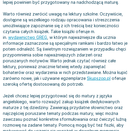
lepiej powinien być przygotowany na nadchodzącą maturę.
Książki: Prawo konstytucyjne
Książki: Film, muzyka, teatr
Książki dla dzieci 3-5 lat
Książki: Zdrowie
Dean Koontz
Książki: Prawo międzynarodowe
Książki: Historia sztuki
Książki: bajki dla dzieci 3-5 lat
Kuchnia i diety - książki
Andrzej Sapkowski
Warto również zwrócić uwagę na lektury szkolne. Oczywiście,
Książki: Prawo - orzecznictwo
Książki o architekturze
Kolorowanki i książki do naklejania 3-5 lat
Autorskie książki kucharskie
Stephenie Meyer
dostępne są wszelkiego rodzaju opracowania i streszczenia
umożliwiające zapoznanie się z ich treścią bez konieczności
Książki: Prawo pracy
Książki: Sztuka użytkowa
Książki do nauki języków obcych 3-5 lat
Ciasta, desery, wypieki - książki
Robert Ludlum
czytania całych książek. Takie książki oferuje m.
Książki: Prawo Unii Europejskiej
Książki: Sztuki wizualne
Książki do nauki pisania i liczenia 3-5 lat
Diety, zdrowe żywienie - książki
Maria Czubaszek
in.
wydawnictwo GREG
, w którym najważniejsze dla ucznia
Teksty aktów prawnych
Inne
Książki grające, z puzzlami i magnesami 3-5 lat
Książki kucharskie
Nora Roberts
informacje zaznaczone są specjalnymi ramkami i bardzo łatwo je
potem odnaleźć. Są świetnym rozwiązaniem w przypadku chęci
Książki medyczne i naukowe
Kreatywne i aktywizujące książki dla dzieci 3-5 lat
Kuchnia polska - książki
Mario Vargas Llosa
przypomnienia sobie najważniejszych zdarzeń oraz
Chemia - książki
Poznawanie świata dla dzieci 3-5 lat - książki
Napoje - książki
Katarzyna Grochola
poruszanych motywów. Warto jednak czytać również całe
Książki o fizyce i astronomii
Książki o zainteresowaniach dla dzieci 3-5 lat
Książki: Poradniki
Ewa Nowak
lektury, ponieważ znacznie łatwiej wtedy zapamiętać
Geografia - książki
Książki dla dzieci 6-8 lat
Inne
Robin Cook
bohaterów oraz wydarzenia w nich przedstawiane. Można kupić
zarówno nowe, jak i używane egzemplarze
Skupszop.pl
oferuje
Inne
Książki do nauki czytania 6-8 lat
Książki: Dom, ogród - poradniki
Carlos Ruiz Zafon
szeroką ofertę dostosowaną do potrzeb.
Książki do matematyki
Książki do nauki języków obcych 6-8 lat
Książki: Hobby - poradniki
Konrad Gaca
Książki medyczne
Książki do nauki pisania i liczenia 6-8 lat
Książki: Moda, uroda, savoir vivre - poradniki
Jerzy Zięba
Jeżeli chcesz lepiej przygotować się do matury z języka
angielskiego, warto rozważyć zakup książek dedykowanych
Książki do nauk przyrodniczych
Kreatywne i aktywizujące książki dla dzieci 6-8 lat
Książki pamiątkowe
Jodi Picoult
maturze z tej dziedziny. Zawierają przydatne słownictwo oraz
Technika, inżynieria, technologia - książki, podręczniki -
Literatura dla dzieci 6-8 lat
Pozostałe książki
Dorota Terakowska
najczęściej poruszane tematy podczas matury, więc można
nauki ścisłe
Poznawanie świata dla dzieci 6-8 lat - książki
Abbi Glines
zawczasu poznać konkretne sformułowania oraz ćwiczyć luźną
rozmowę na zadane tematy. Pomocą mogą być też fiszki, aby
Książki do nauk społecznych i humanistycznych
Książki o zainteresowaniach dla dzieci 6-8 lat
Alfred Szklarski
motywować do uczenia się wyrażeń w dowolnym momencie