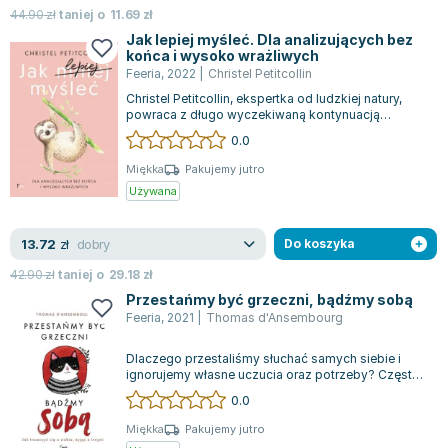
Joseph Murphy
44.90
zł
taniej o
11.69
zł
Jak lepiej myśleć. Dla analizujących bez
Jan Sztaudynger
końca i wysoko wrażliwych
Aleksander Puszkin
Feeria
,
2022
|
Christel Petitcollin
Oscar Wilde
Christel Petitcollin, ekspertka od ludzkiej natury,
powraca z długo wyczekiwaną kontynuacją
Małgorzata Ohme
swojego bestsellerowego poradnika "Jak...
0.0
Maddie Ziegler
Leszek Czarnecki
Miękka
Pakujemy jutro
Używana
Joanna Racewicz
Maria Seweryn
dobry
13.72
zł
Do koszyka
Janina Zającówna
Eric Helms
42.90
zł
taniej o
29.18
zł
Przestańmy być grzeczni, bądźmy sobą
Anna Prus (oprac.)
Feeria
,
2021
|
Thomas d'Ansembourg
Nela Mała Reporterka
Agnieszka Maciąg
Dlaczego przestaliśmy słuchać samych siebie i
ignorujemy własne uczucia oraz potrzeby? Często
Barbara Wrzesińska
wolimy przyjmować rady od innych, za...
0.0
Terry Pratchett
Virginia Woolf
Miękka
Pakujemy jutro