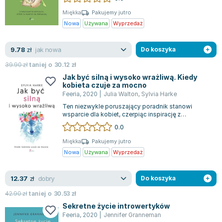
Książki: Psychologia, motywacja
Nauki historyczne - książki
Dan Brown
Książki o naukach politycznych dla studentów
Bolesław Prus
Miękka
Pakujemy jutro
Nowa
Używana
Wyprzedaż
Książki do nauk przyrodniczych dla studentów
Clive Cussler
Książki do nauk społecznych dla studentów
Wanda Chotomska
jak nowa
9.78
zł
Do koszyka
Książki do nauk ścisłych dla studentów
Józef Ignacy Kraszewski
Prawo - książki dla studentów
Clive Staples Lewis
39.90
zł
taniej o
30.12
zł
Jak być silną i wysoko wrażliwą. Kiedy
Technologia żywności - książki
Martyna Wojciechowska
kobieta czuje za mocno
Zarządzanie i marketing - książki
Melissa De la Cruz
Feeria
,
2020
|
Julia Walton
,
Sylvia Harke
Nauka języków obcych - książki
Blanka Lipińska
Ten niezwykle poruszający poradnik stanowi
wsparcie dla kobiet, czerpiąc inspirację z
Podręczniki dla nauczycieli - metodyka
Jaś Kapela
klasycznych dzieł takich jak „Biegnąca z wil...
0.0
Repetytoria, testy i materiały pomocnicze
Agatha Christie
Witold Gadowski
Miękka
Pakujemy jutro
Nowa
Używana
Wyprzedaż
Jan Pietrzak
Marcin Kowalczyk
dobry
12.37
zł
Do koszyka
Piotr Zychowicz
Joanna Jabłczyńska
42.90
zł
taniej o
30.53
zł
Sekretne życie introwertyków
Piotr Kościelny
Feeria
,
2020
|
Jennifer Granneman
Jan Piński