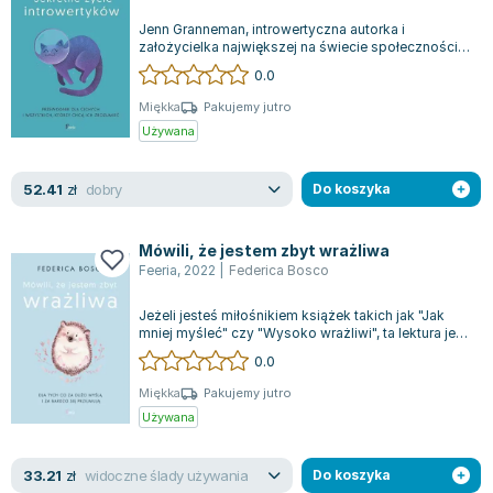
Zygmunt Freud
Jenn Granneman, introwertyczna autorka i
założycielka największej na świecie społeczności
Agata Passent
introwertyków, Introvert, Dear, przybliż...
0.0
Michel Moran
Maciej Orłoś
Miękka
Pakujemy jutro
Używana
Jo Nesbo
Katarzyna Miller
dobry
52.41
zł
Do koszyka
Antoine de Saint Exupery
Lew Tołstoj
Mówili, że jestem zbyt wrażliwa
Mark Twain
Feeria
,
2022
|
Federica Bosco
Marcin Meller
Paulina Młynarska
Jeżeli jesteś miłośnikiem książek takich jak "Jak
mniej myśleć" czy "Wysoko wrażliwi", ta lektura jest
ks. Piotr Pawlukiewicz
dla Ciebie! Zastanawiałeś s...
0.0
Jarosław Sokołowski
Piotr Latocha
Miękka
Pakujemy jutro
Używana
Michael Scott
Piotr Semka
widoczne ślady używania
33.21
zł
Do koszyka
Jarosław Iwaszkiewicz