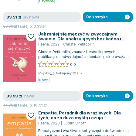
Używana
Lorraine Warren
Ajahn Brahm
jak nowa
39.51
zł
Do koszyka
Lucinda Riley
Jacek Walkiewicz
39.90
zł
taniej o
0.39
zł
Jak mniej się męczyć w zwyczajnym
świecie. Dla analizujących bez końca i
wysoko wrażliwych
Feeria
,
2022
|
Christel Petitcollin
Christel Petitcollin, znana z bestsellerowych
publikacji o nadwydajności mentalnej, skierowała
do swoich czytelników pytanie: Co c...
0.0
Miękka
Pakujemy 10.08
Nowa
nowa
33.99
zł
Do koszyka
44.90
zł
taniej o
10.91
zł
Empatia. Poradnik dla wrażliwych. Dla
tych, co za dużo myślą i czują
Feeria
,
2020
|
Judith Orloff
Empatyczne i wrażliwe osoby często doświadczają
sytuacji, gdzie presja otoczenia wydaje się