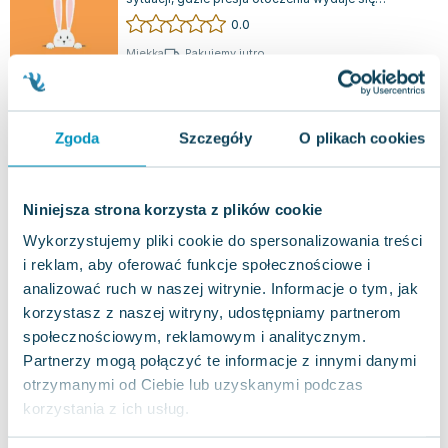
przytłaczająca. Niejednokrotnie słyszą...
0.0
Miękka
Pakujemy jutro
Używana
Wyprzedaż
widoczne ślady używania
26.13
zł
Do koszyka
Zgoda
Szczegóły
O plikach cookies
42.90
zł
taniej o
16.77
zł
Jak dobrze być razem
Feeria
,
2021
|
Christophe André
,
Rebecca Shankland
Niniejsza strona korzysta z plików cookie
Wykorzystujemy pliki cookie do spersonalizowania treści
Czy zdarza ci się myśleć, że nie warto polegać na
innych? A może unikasz głębokiego
i reklam, aby oferować funkcje społecznościowe i
zaangażowania w relacje, marząc o pełnej nieza...
0.0
analizować ruch w naszej witrynie. Informacje o tym, jak
korzystasz z naszej witryny, udostępniamy partnerom
Miękka
Pakujemy jutro
społecznościowym, reklamowym i analitycznym.
Używana
Partnerzy mogą połączyć te informacje z innymi danymi
otrzymanymi od Ciebie lub uzyskanymi podczas
jak nowa
19.28
zł
Do koszyka
korzystania z ich usług.
39.90
zł
taniej o
20.62
zł