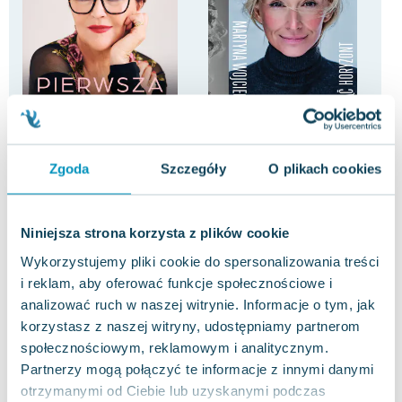
-20%
Pierwsza dama. Jolanta
Przesunąć horyzont. 20 lat
Osi
Zgoda
Szczegóły
O plikach cookies
Kwaśniewska w rozmowie z
później
Kar
Emilią Padoł
Jolanta Kwaśniewska
,
Emilia Padoł
Martyna Wojciechowska
0.0
0.0
Pakujemy 10.08
Pakujemy 11.08
Twarda
Twarda
Twa
Niniejsza strona korzysta z plików cookie
Nowa
Nowa
Now
Wykorzystujemy pliki cookie do spersonalizowania treści
71.66 zł
64.22 zł
84
nowa
nowa
i reklam, aby oferować funkcje społecznościowe i
analizować ruch w naszej witrynie. Informacje o tym, jak
Do koszyka
Do koszyka
D
korzystasz z naszej witryny, udostępniamy partnerom
społecznościowym, reklamowym i analitycznym.
Partnerzy mogą połączyć te informacje z innymi danymi
otrzymanymi od Ciebie lub uzyskanymi podczas