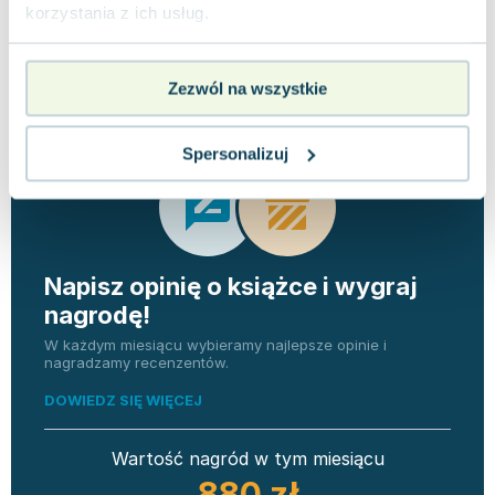
korzystania z ich usług.
Opinie
0 ocen i 0
0.0
użytkowników
recenzji
Zezwól na wszystkie
Spersonalizuj
Napisz opinię o książce i wygraj
nagrodę!
W każdym miesiącu wybieramy najlepsze opinie i
nagradzamy recenzentów.
DOWIEDZ SIĘ WIĘCEJ
Wartość nagród w tym miesiącu
880 zł