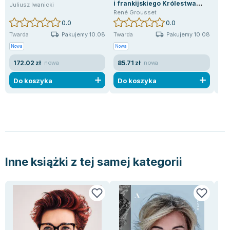
i frankijskiego Królestwa
Juliusz Iwanicki
Nan
Jerozolimy. Muzułmańska
René Grousset
anarchia i monarchia
0.0
0.0
frankijska. Tom 1
Pakujemy 10.08
Pakujemy 10.08
Twarda
Twarda
Mię
Nowa
Nowa
Now
172.02 zł
85.71 zł
23
nowa
nowa
Do koszyka
Do koszyka
D
Inne książki z tej samej kategorii