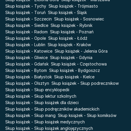
Poznawaj świat z Basią
Skup książek - Tychy
Skup książek - Trójmiasto
Przebudzenie powietrza
Skup książek - Toruń
Skup książek - Śląsk
The Hazel Wood
Pieśń Lwicy
Skup książek - Szczecin
Skup książek - Sosnowiec
Zmierzch
Akademia wampirów
Skup książek - Siedlce
Skup książek - Rybnik
Faye
Skup książek - Radom
Skup książek - Poznań
Karneval
Skup książek - Opole
Skup książek - Łódź
Katie Maguire
Baśń o złamanym sercu
Skup książek - Lublin
Skup książek - Kraków
Liceum Freuda
Prosta zabawa
Skup książek - Katowice
Skup książek - Jelenia Góra
Sherlock Holmes Society
Skup książek - Gliwice
Skup książek - Gdynia
Skup książek - Gdańsk
Skup książek - Częstochowa
Skup książek - Bytom
Skup książek - Bydgoszcz
Skup książek - Białystok
Skup książek - Kielce
Skup książek - Olsztyn
Skup książek - Skup podrecznikow
Skup książek - Skup encyklopedii
Skup książek - Skup lektur szkolnych
Skup książek - Skup książek dla dzieci
Skup książek - Skup podręczników akademickich
Skup książek - Skup mang
Skup książek - Skup komiksów
Skup książek - Skup książek medycznych
Skup książek - Skup książek anglojęzycznych