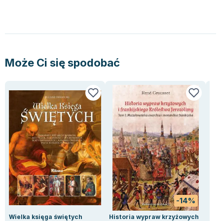
Lorraine Warren
Ajahn Brahm
Lucinda Riley
Jacek Walkiewicz
Może Ci się spodobać
-14%
Wielka księga świętych
Historia wypraw krzyżowych
Sta