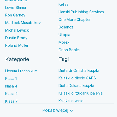
Kefas
Lewis Shiner
Hanski Publishing Services
Ron Garney
One More Chapter
Madibek Musabekov
Gollancz
Michał Lewicki
Utopia
Dustin Brady
Morex
Roland Muller
Orion Books
Tagi
Kategorie
Dieta dr Ornisha książki
Liceum i technikum
Książki o diecie GAPS
Klasa 1
Dieta Dukana książki
klasa 4
Książki o rzucaniu palenia
Klasa 2
Książki o winie
Klasa 7
Książki o anestezjologii
Szkoła średnia
Pokaż więcej
Książki o brydżu
Język niemiecki