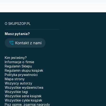
Książki o prawie autorskim
Nauki ścisłe
O SKUPSZOP.PL
Książki
Masz pytania?
Legendy i Latte
Glukozowa rewolucja
Hazel Wood. Tom 1
The Love Hypothesis
Atomowe nawyki. Drobne
Kiedy twoja złość
zmiany, niezwykłe efekty
krzywdzi dziecko.
Kim jesteśmy?
Poradnik dla rodziców
Nauczyciele
Informacje o firmie
Dziewczyny z Syberii
Regulamin Sklepu
Nie mówię żegnaj
Regulamin skupu książek
101 bajek
Polityka prywatności
Co wyszeptał nam deszcz
Mapa strony
Doktor Jekyll i pan Hyde
Właśnie że tak! Nigdy w
Wszyscy autorzy
życiu! 20 lat później
Miłość. Twisted
Wszystkie wydawnictwa
Wszystkie tagi
Kicia Kocia gotuje
Grunt pod nogami BR
Wszystkie serie książek
Wszystkie cykle książek
Pisz opinie, zgarniaj nagrody