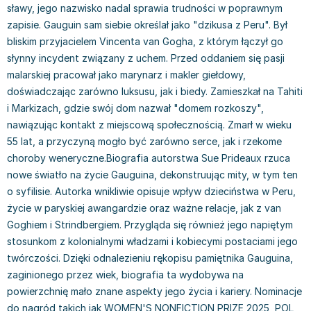
sławy, jego nazwisko nadal sprawia trudności w poprawnym
Książki: Prawo konstytucyjne
Książki: Film, muzyka, teatr
Książki dla dzieci 3-5 lat
Książki: Zdrowie
Dean Koontz
zapisie. Gauguin sam siebie określał jako "dzikusa z Peru". Był
Książki: Prawo międzynarodowe
Książki: Historia sztuki
Książki: bajki dla dzieci 3-5 lat
Kuchnia i diety - książki
Andrzej Sapkowski
bliskim przyjacielem Vincenta van Gogha, z którym łączył go
Książki: Prawo - orzecznictwo
Książki o architekturze
Kolorowanki i książki do naklejania 3-5 lat
Autorskie książki kucharskie
Stephenie Meyer
słynny incydent związany z uchem. Przed oddaniem się pasji
Książki: Prawo pracy
Książki: Sztuka użytkowa
Książki do nauki języków obcych 3-5 lat
Ciasta, desery, wypieki - książki
Robert Ludlum
malarskiej pracował jako marynarz i makler giełdowy,
Książki: Prawo Unii Europejskiej
Książki: Sztuki wizualne
Książki do nauki pisania i liczenia 3-5 lat
Diety, zdrowe żywienie - książki
Maria Czubaszek
doświadczając zarówno luksusu, jak i biedy. Zamieszkał na Tahiti
Teksty aktów prawnych
Inne
Książki grające, z puzzlami i magnesami 3-5 lat
Książki kucharskie
Nora Roberts
i Markizach, gdzie swój dom nazwał "domem rozkoszy",
Książki medyczne i naukowe
Kreatywne i aktywizujące książki dla dzieci 3-5 lat
Kuchnia polska - książki
Mario Vargas Llosa
nawiązując kontakt z miejscową społecznością. Zmarł w wieku
Chemia - książki
Poznawanie świata dla dzieci 3-5 lat - książki
Napoje - książki
Katarzyna Grochola
55 lat, a przyczyną mogło być zarówno serce, jak i rzekome
Książki o fizyce i astronomii
Książki o zainteresowaniach dla dzieci 3-5 lat
Książki: Poradniki
Ewa Nowak
choroby weneryczne.Biografia autorstwa Sue Prideaux rzuca
Geografia - książki
Książki dla dzieci 6-8 lat
Inne
Robin Cook
nowe światło na życie Gauguina, dekonstruując mity, w tym ten
Inne
Książki do nauki czytania 6-8 lat
Książki: Dom, ogród - poradniki
Carlos Ruiz Zafon
o syfilisie. Autorka wnikliwie opisuje wpływ dzieciństwa w Peru,
Książki do matematyki
Książki do nauki języków obcych 6-8 lat
Książki: Hobby - poradniki
Konrad Gaca
życie w paryskiej awangardzie oraz ważne relacje, jak z van
Goghiem i Strindbergiem. Przygląda się również jego napiętym
Książki medyczne
Książki do nauki pisania i liczenia 6-8 lat
Książki: Moda, uroda, savoir vivre - poradniki
Jerzy Zięba
stosunkom z kolonialnymi władzami i kobiecymi postaciami jego
Książki do nauk przyrodniczych
Kreatywne i aktywizujące książki dla dzieci 6-8 lat
Książki pamiątkowe
Jodi Picoult
twórczości. Dzięki odnalezieniu rękopisu pamiętnika Gauguina,
Technika, inżynieria, technologia - książki, podręczniki -
Literatura dla dzieci 6-8 lat
Pozostałe książki
Dorota Terakowska
zaginionego przez wiek, biografia ta wydobywa na
nauki ścisłe
Poznawanie świata dla dzieci 6-8 lat - książki
Abbi Glines
powierzchnię mało znane aspekty jego życia i kariery. Nominacje
Książki do nauk społecznych i humanistycznych
Książki o zainteresowaniach dla dzieci 6-8 lat
Alfred Szklarski
do nagród takich jak WOMEN'S NONFICTION PRIZE 2025, POL