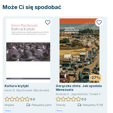
Może Ci się spodobać
-27%
Kultura krytyki
Gorączka złota. Jak upadała
Woj
Wenezuela
kob
Kevin B. MacDonald
,
Macdonald Kevin
Andrzej S. Jagodziński
,
Tomáš Forró
Swie
0.0
0.0
Pakujemy jutro
Pakujemy 11.08
Miękka
Twarda
Etui
Nowa
Nowa
Now