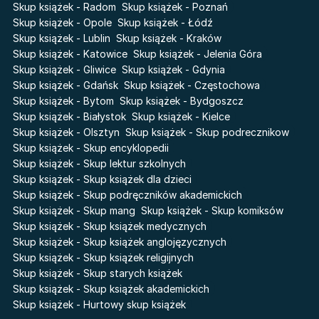
Faye
Skup książek - Radom
Skup książek - Poznań
Karneval
Skup książek - Opole
Skup książek - Łódź
Katie Maguire
Baśń o złamanym sercu
Skup książek - Lublin
Skup książek - Kraków
Liceum Freuda
Prosta zabawa
Skup książek - Katowice
Skup książek - Jelenia Góra
Sherlock Holmes Society
Skup książek - Gliwice
Skup książek - Gdynia
Skup książek - Gdańsk
Skup książek - Częstochowa
Skup książek - Bytom
Skup książek - Bydgoszcz
Skup książek - Białystok
Skup książek - Kielce
Skup książek - Olsztyn
Skup książek - Skup podrecznikow
Skup książek - Skup encyklopedii
Skup książek - Skup lektur szkolnych
Skup książek - Skup książek dla dzieci
Skup książek - Skup podręczników akademickich
Skup książek - Skup mang
Skup książek - Skup komiksów
Skup książek - Skup książek medycznych
Skup książek - Skup książek anglojęzycznych
Skup książek - Skup książek religijnych
Skup książek - Skup starych książek
Skup książek - Skup książek akademickich
Skup książek - Hurtowy skup książek