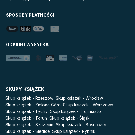
Biblioteka Zarządcy
Klątwa Przodków
Dokumentacji
Mój Pierwszy Atlas
SPOSOBY PŁATNOŚCI
Mystic
Tim Marshall on
Grzeszni Miliarderzy
Geopolitics
LoveBook
Stalking Jack the Ripper
ODBIÓR I WYSYŁKA
Uniwersum Reina Roja
Disney Uczy
Królestwo kłamstw
Star Wars Darth Vader
Lato
Fala
Salt Modern Fiction
The Powerless Trilogy
Cykle
SKUPY KSIĄŻEK
Światy Pilipiuka
Pamiętniki Wampirów
Skup książek - Rzeszów
Skup książek - Wrocław
Cień od wschodu
Basia. Wielka księga.
Skup książek - Zielona Góra
Skup książek - Warszawa
Poznawaj świat z Basią
Skup książek - Tychy
Skup książek - Trójmiasto
Przebudzenie powietrza
Skup książek - Toruń
Skup książek - Śląsk
The Hazel Wood
Pieśń Lwicy
Skup książek - Szczecin
Skup książek - Sosnowiec
Zmierzch
Akademia wampirów
Skup książek - Siedlce
Skup książek - Rybnik