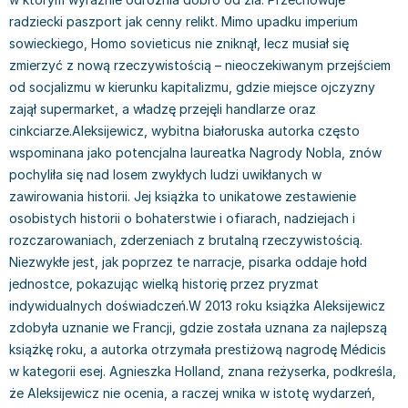
Książki: Prawo konstytucyjne
Książki: Film, muzyka, teatr
Książki dla dzieci 3-5 lat
Książki: Zdrowie
Dean Koontz
radziecki paszport jak cenny relikt. Mimo upadku imperium
Książki: Prawo międzynarodowe
Książki: Historia sztuki
Książki: bajki dla dzieci 3-5 lat
Kuchnia i diety - książki
Andrzej Sapkowski
sowieckiego, Homo sovieticus nie zniknął, lecz musiał się
Książki: Prawo - orzecznictwo
Książki o architekturze
Kolorowanki i książki do naklejania 3-5 lat
Autorskie książki kucharskie
Stephenie Meyer
zmierzyć z nową rzeczywistością – nieoczekiwanym przejściem
Książki: Prawo pracy
Książki: Sztuka użytkowa
Książki do nauki języków obcych 3-5 lat
Ciasta, desery, wypieki - książki
Robert Ludlum
od socjalizmu w kierunku kapitalizmu, gdzie miejsce ojczyzny
Książki: Prawo Unii Europejskiej
Książki: Sztuki wizualne
Książki do nauki pisania i liczenia 3-5 lat
Diety, zdrowe żywienie - książki
Maria Czubaszek
zajął supermarket, a władzę przejęli handlarze oraz
Teksty aktów prawnych
Inne
Książki grające, z puzzlami i magnesami 3-5 lat
Książki kucharskie
Nora Roberts
cinkciarze.Aleksijewicz, wybitna białoruska autorka często
wspominana jako potencjalna laureatka Nagrody Nobla, znów
Książki medyczne i naukowe
Kreatywne i aktywizujące książki dla dzieci 3-5 lat
Kuchnia polska - książki
Mario Vargas Llosa
pochyliła się nad losem zwykłych ludzi uwikłanych w
Chemia - książki
Poznawanie świata dla dzieci 3-5 lat - książki
Napoje - książki
Katarzyna Grochola
zawirowania historii. Jej książka to unikatowe zestawienie
Książki o fizyce i astronomii
Książki o zainteresowaniach dla dzieci 3-5 lat
Książki: Poradniki
Ewa Nowak
osobistych historii o bohaterstwie i ofiarach, nadziejach i
Geografia - książki
Książki dla dzieci 6-8 lat
Inne
Robin Cook
rozczarowaniach, zderzeniach z brutalną rzeczywistością.
Inne
Książki do nauki czytania 6-8 lat
Książki: Dom, ogród - poradniki
Carlos Ruiz Zafon
Niezwykłe jest, jak poprzez te narracje, pisarka oddaje hołd
Książki do matematyki
Książki do nauki języków obcych 6-8 lat
Książki: Hobby - poradniki
Konrad Gaca
jednostce, pokazując wielką historię przez pryzmat
Książki medyczne
Książki do nauki pisania i liczenia 6-8 lat
Książki: Moda, uroda, savoir vivre - poradniki
Jerzy Zięba
indywidualnych doświadczeń.W 2013 roku książka Aleksijewicz
Książki do nauk przyrodniczych
Kreatywne i aktywizujące książki dla dzieci 6-8 lat
Książki pamiątkowe
Jodi Picoult
zdobyła uznanie we Francji, gdzie została uznana za najlepszą
Technika, inżynieria, technologia - książki, podręczniki -
Literatura dla dzieci 6-8 lat
Pozostałe książki
Dorota Terakowska
książkę roku, a autorka otrzymała prestiżową nagrodę Médicis
nauki ścisłe
Poznawanie świata dla dzieci 6-8 lat - książki
Abbi Glines
w kategorii esej. Agnieszka Holland, znana reżyserka, podkreśla,
Książki do nauk społecznych i humanistycznych
Książki o zainteresowaniach dla dzieci 6-8 lat
Alfred Szklarski
że Aleksijewicz nie ocenia, a raczej wnika w istotę wydarzeń,