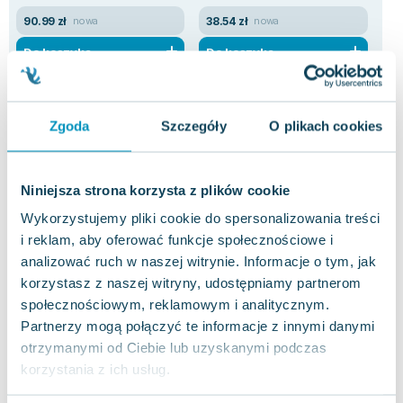
90.99 zł
38.54 zł
24
nowa
nowa
Do koszyka
Do koszyka
D
Zgoda
Szczegóły
O plikach cookies
Niniejsza strona korzysta z plików cookie
Inne książki z tej samej kategorii
Wykorzystujemy pliki cookie do spersonalizowania treści
i reklam, aby oferować funkcje społecznościowe i
analizować ruch w naszej witrynie. Informacje o tym, jak
korzystasz z naszej witryny, udostępniamy partnerom
społecznościowym, reklamowym i analitycznym.
Partnerzy mogą połączyć te informacje z innymi danymi
otrzymanymi od Ciebie lub uzyskanymi podczas
korzystania z ich usług.