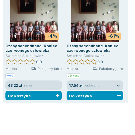
-4%
-61%
Czasy secondhand. Koniec
Czasy secondhand. Koniec
Cza
czerwonego człowieka
czerwonego człowieka
Kro
Swietłana Aleksijewicz
Swietłana Aleksijewicz
Swie
0.0
0.0
Pakujemy jutro
Pakujemy jutro
Miękka
Miękka
Mię
Nowa
Używana
Now
43.22 zł
17.54 zł
29
nowa
widoczne ślady używania
Do koszyka
Do koszyka
D