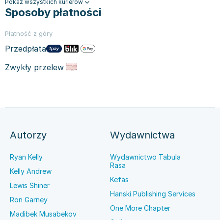
Pokaż wszystkich kurierów
Sposoby płatności
Płatność z góry
Przedpłata
Zwykły przelew
Autorzy
Wydawnictwa
Ryan Kelly
Wydawnictwo Tabula
Rasa
Kelly Andrew
Kefas
Lewis Shiner
Hanski Publishing Services
Ron Garney
One More Chapter
Madibek Musabekov