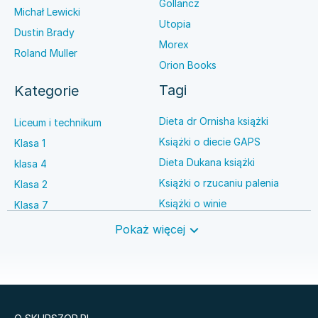
Gollancz
Michał Lewicki
Utopia
Dustin Brady
Morex
Roland Muller
Orion Books
Tagi
Kategorie
Dieta dr Ornisha książki
Liceum i technikum
Książki o diecie GAPS
Klasa 1
Dieta Dukana książki
klasa 4
Książki o rzucaniu palenia
Klasa 2
Książki o winie
Klasa 7
Książki o anestezjologii
Szkoła średnia
Pokaż więcej
Książki o brydżu
Język niemiecki
Książki o prawie autorskim
Nauki ścisłe