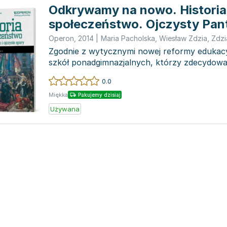
Odkrywamy na nowo. Historia 
społeczeństwo. Ojczysty Pant
ojczyste spory. Karty pracy. 
Operon
,
2014
|
Maria Pacholska
,
Wiesław Zdzia
,
Zdzi
ponadgimnazjalna
Zgodnie z wytycznymi nowej reformy edukacy
szkół ponadgimnazjalnych, którzy zdecydowal
rozszerzone kształce...
0.0
Miękka
Pakujemy dzisiaj
Używana