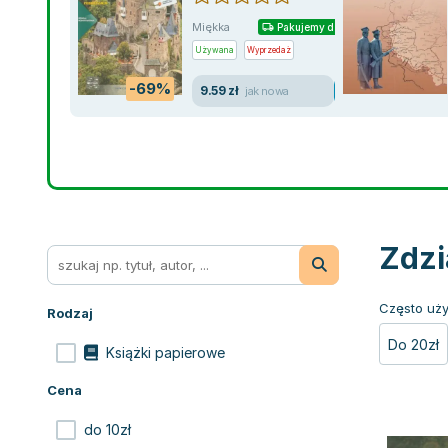
Miękka
Pakujemy dzisiaj
Używana
Wyprzedaż
-69%
9.59 zł
jak nowa
Zdzi
Często uży
Rodzaj
Do 20zł
Książki papierowe
Cena
do 10zł