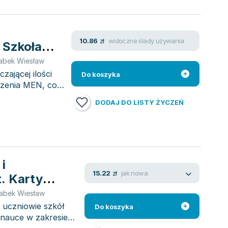
widoczne ślady używania
10.86
zł
 Szkoła
abek Wiesław
zającej ilości
Do koszyka
czenia MEN, co
DODAJ DO LISTY ŻYCZEŃ
i
jak nowa
15.22
zł
. Karty
lna
abek Wiesław
 uczniowie szkół
Do koszyka
 nauce w zakresie