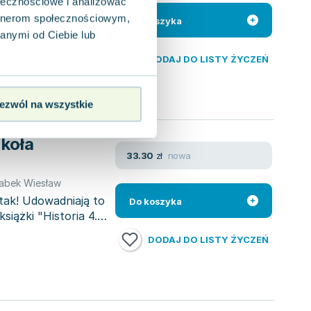
ołecznościowe i analizować
abek Wiesław
artnerom społecznościowym,
 bez rzeczywistego
Do koszyka
ekst, chętnie pomogę
anymi od Ciebie lub
DODAJ DO LISTY ŻYCZEŃ
ezwól na wszystkie
zkoła
nowa
33.30
zł
abek Wiesław
tak! Udowadniają to
Do koszyka
siążki "Historia 4.
DODAJ DO LISTY ŻYCZEŃ