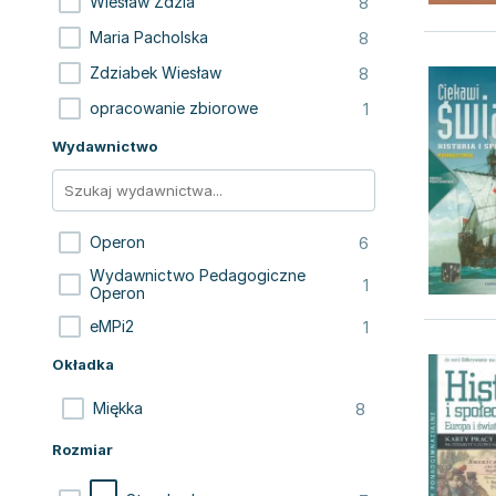
8
Wiesław Zdzia
8
Maria Pacholska
8
Zdziabek Wiesław
1
opracowanie zbiorowe
Wydawnictwo
6
Operon
Wydawnictwo Pedagogiczne
1
Operon
1
eMPi2
Okładka
8
Miękka
Rozmiar