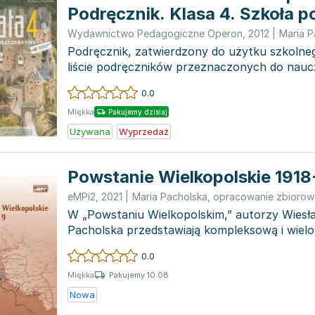
Podręcznik. Klasa 4. Szkoła
Wydawnictwo Pedagogiczne Operon
,
2012
|
Maria P
Podręcznik, zatwierdzony do użytku szkolnego
liście podręczników przeznaczonych do naucza
społeczeń...
0.0
Miękka
Pakujemy dzisiaj
Używana
Wyprzedaż
Powstanie Wielkopolskie 1918
eMPi2
,
2021
|
Maria Pacholska
,
opracowanie zbiorow
W „Powstaniu Wielkopolskim,” autorzy Wiesła
Pacholska przedstawiają kompleksową i wie
o ludzia...
0.0
Pakujemy 10.08
Miękka
Nowa