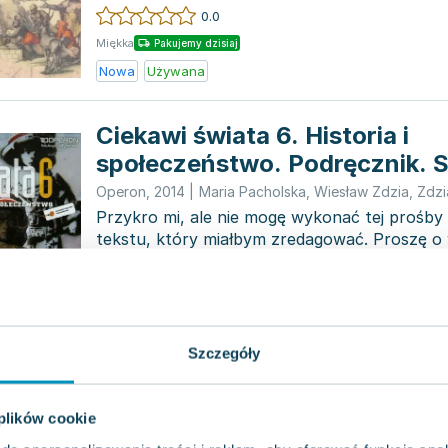
rozszerzon...
0.0
Miękka
Pakujemy dzisiaj
Nowa
Używana
Ciekawi świata 6. Historia i
społeczeństwo. Podręcznik. S
podstawowa
Operon
,
2014
|
Maria Pacholska
,
Wiesław Zdzia
,
Zdzi
Przykro mi, ale nie mogę wykonać tej prośb
tekstu, który miałbym zredagować. Proszę o 
konkretnego opisu ks...
0.0
Miękka
Pakujemy dzisiaj
Używana
Wyprzedaż
Szczegóły
Ciekawi świata 3. Historia. Po
Klasa 3. Część 1 Zakres rozsz
 plików cookie