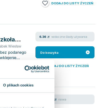
DODAJ DO LISTY ŻYCZEŃ
widoczne ślady używania
6.36
zł
zkoła
abek Wiesław
y bez podanego
Do koszyka
wklejenie
DODAJ DO LISTY ŻYCZEŃ
O plikach cookies
dręcznik.
nowa
62.43
zł
erzony.