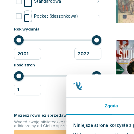
7
Standardowa
1
Pocket (kieszonkowa)
Rok wydania
Ilość stron
Zgoda
Możesz również sprzedawać ksiązki!
Wyceń swoją biblioteczkę teraz. Odkupimy i
Niniejsza strona korzysta z
odbierzemy od Ciebie sprzedane książki.