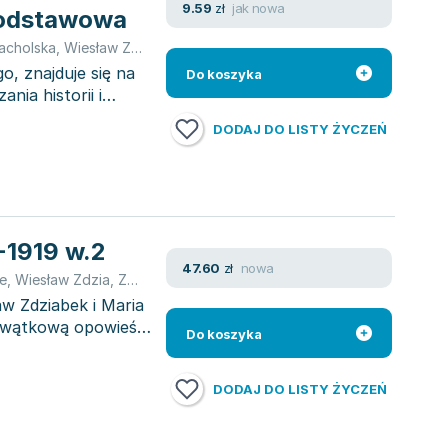
jak nowa
9.59
zł
 podstawowa
acholska
,
Wiesław Zdzia
,
Zdziabek Wiesław
, znajduje się na
Do koszyka
nia historii i
DODAJ DO LISTY ŻYCZEŃ
-1919 w.2
nowa
47.60
zł
e
,
Wiesław Zdzia
,
Zdziabek Wiesław
w Zdziabek i Maria
lowątkową opowieść
Do koszyka
DODAJ DO LISTY ŻYCZEŃ