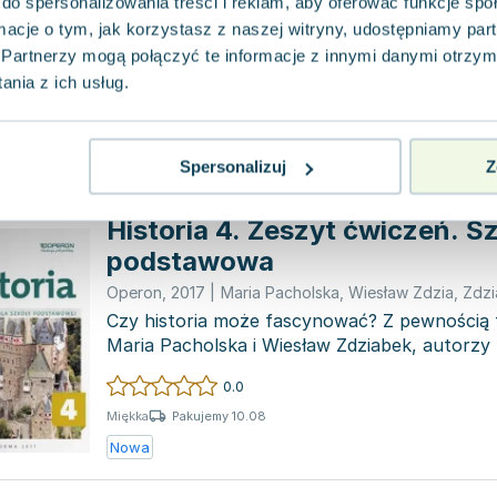
Szkoła ponadgimnazjalna
do spersonalizowania treści i reklam, aby oferować funkcje sp
Operon
,
2015
|
Maria Pacholska
,
Wiesław Zdzia
,
Zdzi
ormacje o tym, jak korzystasz z naszej witryny, udostępniamy p
Przykro mi, ale nie mogę wykonać tej prośby
tekstu do zredagowania. Jeśli dostarczysz t
Partnerzy mogą połączyć te informacje z innymi danymi otrzym
go z...
nia z ich usług.
0.0
Pakujemy 10.08
Miękka
Nowa
Spersonalizuj
Z
Historia 4. Zeszyt ćwiczeń. S
podstawowa
Operon
,
2017
|
Maria Pacholska
,
Wiesław Zdzia
,
Zdzi
Czy historia może fascynować? Z pewnością 
Maria Pacholska i Wiesław Zdziabek, autorzy k
Zes...
0.0
Pakujemy 10.08
Miękka
Nowa