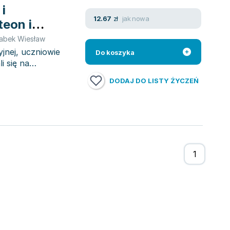
i
jak nowa
12.67
zł
eon i
Szkoła
abek Wiesław
jnej, uczniowie
Do koszyka
i się na
DODAJ DO LISTY ŻYCZEŃ