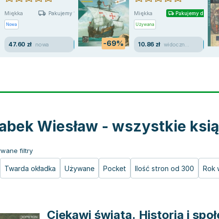
Miękka
Miękka
Pakujemy 10.08
Pakujemy dzisiaj
Nowa
Używana
-69%
47.60 zł
10.86 zł
nowa
widoczne ślady używania
abek Wiesław - wszystkie ksią
wane filtry
Twarda okładka
Używane
Pocket
Ilość stron od 300
Rok 
Ciekawi świata. Historia i sp