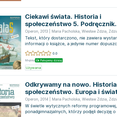
Ciekawi świata. Historia i
społeczeństwo 5. Podręcznik.
podstawowa
Operon
,
2013
|
Maria Pacholska
,
Wiesław Zdzia
,
Zdzi
Tekst, który dostarczono, nie zawiera wystarc
informacji o książce, a jedynie numer dopusz
zazwyczaj d...
0.0
Miękka
Pakujemy dzisiaj
Używana
Odkrywamy na nowo. Historia 
społeczeństwo. Europa i świat
pracy. Szkoła ponadgimnazja
Operon
,
2014
|
Maria Pacholska
,
Wiesław Zdzia
,
Zdzi
W świetle wytycznych reformy programowej,
ponadgimnazjalnych, którzy podjęli decyzję o