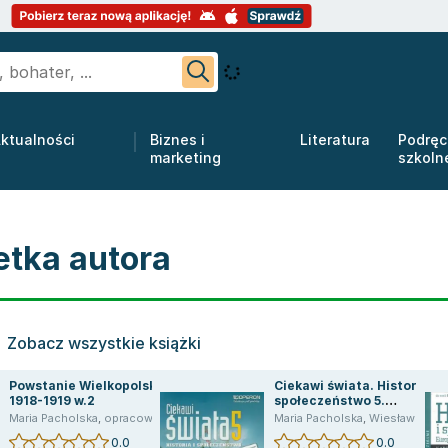
ktualności
Biznes i
Literatura
Podręc
marketing
szkoln
etka autora
Zobacz wszystkie książki
Powstanie Wielkopolskie
Ciekawi świata. Historia i
1918-1919 w.2
społeczeństwo 5.
Podręcznik. Szkoła
sław
Maria Pacholska
,
opracowanie zbiorowe
,
Wiesław Zdzia
Maria Pacholska
,
Zdziabek Wiesław
,
Wiesław Zdzia
podstawowa
0.0
0.0