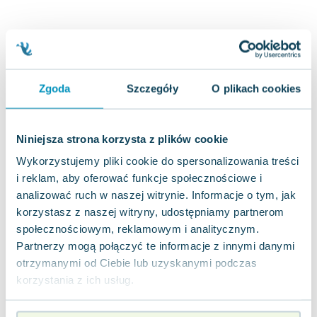
Joseph Murphy
Jan Sztaudynger
Aleksander Puszkin
Oscar Wilde
Małgorzata Ohme
Zgoda
Szczegóły
O plikach cookies
Maddie Ziegler
Leszek Czarnecki
Niniejsza strona korzysta z plików cookie
Joanna Racewicz
Maria Seweryn
Wykorzystujemy pliki cookie do spersonalizowania treści
Janina Zającówna
i reklam, aby oferować funkcje społecznościowe i
Eric Helms
analizować ruch w naszej witrynie. Informacje o tym, jak
korzystasz z naszej witryny, udostępniamy partnerom
Anna Prus (oprac.)
społecznościowym, reklamowym i analitycznym.
Nela Mała Reporterka
Partnerzy mogą połączyć te informacje z innymi danymi
Agnieszka Maciąg
otrzymanymi od Ciebie lub uzyskanymi podczas
Barbara Wrzesińska
korzystania z ich usług.
Terry Pratchett
Virginia Woolf