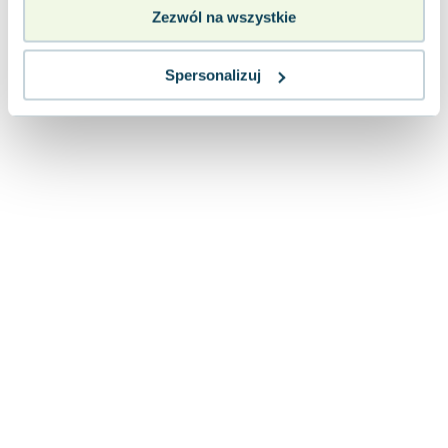
Lorraine Warren
Zezwól na wszystkie
Ajahn Brahm
Lucinda Riley
Spersonalizuj
Jacek Walkiewicz