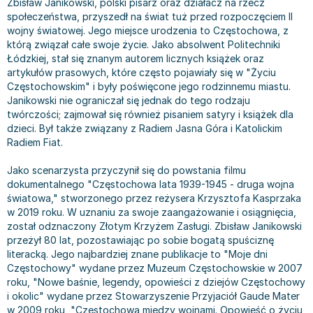
Zbisław Janikowski, polski pisarz oraz działacz na rzecz
Bajki wiersze
Książki: finanse, księgowość, bankowość
Książki: pamiętniki, dzienniki i listy
Liceum i technikum
Książki o sportowcach
Julian Tuwim
społeczeństwa, przyszedł na świat tuż przed rozpoczęciem II
wojny światowej. Jego miejsce urodzenia to Częstochowa, z
Do kolorowania i naklejania
Książki o gospodarce
Wywiady, wspomnienia - książki
Podręczniki do 1 klasy liceum i technikum
Książki: Turystyka i podróże
Bracia Grimm
którą związał całe swoje życie. Jako absolwent Politechniki
Kontrastowe obrazki
Inne
Komiksy
Podręczniki do 2 klasy liceum i technikum
Albumy krajoznawcze
Stephen King
Łódzkiej, stał się znanym autorem licznych książek oraz
Kreatywne / Aktywizujące
Książki o marketingu
Komiksy dla dorosłych
Podręczniki do 3 klasy liceum i technikum
Albumy krajoznawcze - Polska
Tanya Valko
artykułów prasowych, które często pojawiały się w "Życiu
Poznawanie świata
Książki o zarządzaniu
Komiksy dla dzieci
Podręczniki do klasy 4 liceum i technikum
Albumy krajoznawcze - Świat
Lauren Kate
Częstochowskim" i były poświęcone jego rodzinnemu miastu.
Janikowski nie ograniczał się jednak do tego rodzaju
Podręczniki szkolne
Historia - książki
Komiksy dla młodzieży
Podręczniki do szkoły zawodowej
Atlasy
Jan Brzechwa
twórczości; zajmował się również pisaniem satyry i książek dla
Edukacja przedszkolna
Archeologia - książki
Komiksy obcojęzyczne
Podręczniki do 1 klasy szkoły zawodowej
Atlasy - Polska
E. L. James
dzieci. Był także związany z Radiem Jasna Góra i Katolickim
Liceum, Technikum
Historia Polski - książki
Fantastyka, horror - książki
Podręczniki do 2 klasy szkoły zawodowej
Atlasy - świat
Virginia C. Andrews
Radiem Fiat.
Szkoła podstawowa
Historia świata - książki
Książki fantasy
Podręczniki do 3 klasy szkoły zawodowej
Globusy
Waldemar Łysiak
Jako scenarzysta przyczynił się do powstania filmu
Szkoły wyższe
II Wojna Światowa - książki
Książki horrory
Książki dla dzieci
Mapy
Monika Szwaja
dokumentalnego "Częstochowa lata 1939-1945 - druga wojna
Szkoła zawodowa
Książki militarne
Science Fiction - książki
Książki dla dzieci do 2 lat
Mapy - Polska
Camilla Läckberg
światowa," stworzonego przez reżysera Krzysztofa Kasprzaka
w 2019 roku. W uznaniu za swoje zaangażowanie i osiągnięcia,
Książki: Prawo
Książki kryminały
Książki: bajki dla dzieci do 2 lat
Mapy - Świat
Jan Kochanowski
został odznaczony Złotym Krzyżem Zasługi. Zbisław Janikowski
Inne
Książki z poezją, aforyzmami i dramaty
Do kąpieli i zabawy
Przewodniki turystyczne
Henning Mankell
przeżył 80 lat, pozostawiając po sobie bogatą spuściznę
Książki: Prawo administracyjne
Książki dramaty
Kolorowanki i książki do naklejania do 2 lat
Przewodniki turystyczne - Polska
Beata Pawlikowska
literacką. Jego najbardziej znane publikacje to "Moje dni
Książki: Prawo cywilne
Książki humorystyczne i aforyzmy
Książki grające, z puzzlami i magnesami do 2 lat
Przewodniki turystyczne - Świat
L.J. Smith
Częstochowy" wydane przez Muzeum Częstochowskie w 2007
roku, "Nowe baśnie, legendy, opowieści z dziejów Częstochowy
Książki: Prawo finansowe
Tomiki poezji
Obrazki kontrastowe dla niemowląt
Książki: Zdrowie, rodzina, związki
Diana Palmer
i okolic" wydane przez Stowarzyszenie Przyjaciół Gaude Mater
Książki: Prawo karne
Książki o sztuce
Poznawanie świata dla dzieci do 2 lat - książki
Książki: Rodzina, związki
Bear Grylls
w 2009 roku, "Częstochowa między wojnami. Opowieść o życiu