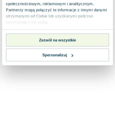
społecznościowym, reklamowym i analitycznym.
Joseph Murphy
Partnerzy mogą połączyć te informacje z innymi danymi
Jan Sztaudynger
otrzymanymi od Ciebie lub uzyskanymi podczas
Aleksander Puszkin
korzystania z ich usług.
Oscar Wilde
Małgorzata Ohme
Maddie Ziegler
Zezwól na wszystkie
Leszek Czarnecki
Joanna Racewicz
Spersonalizuj
Maria Seweryn
Janina Zającówna
Eric Helms
Anna Prus (oprac.)
Nela Mała Reporterka
Agnieszka Maciąg
Barbara Wrzesińska
Terry Pratchett
Virginia Woolf