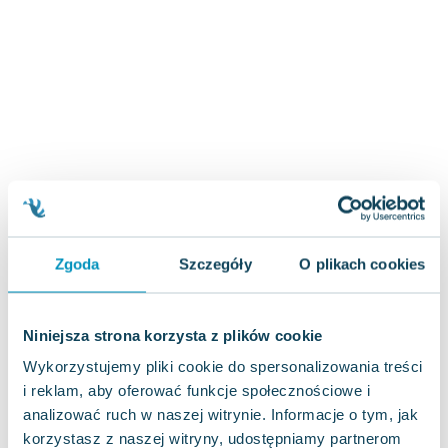
Zygmunt Freud
Agata Passent
Michel Moran
Maciej Orłoś
Jo Nesbo
Katarzyna Miller
Antoine de Saint Exupery
Lew Tołstoj
Mark Twain
Marcin Meller
Zgoda
Szczegóły
O plikach cookies
Paulina Młynarska
ks. Piotr Pawlukiewicz
Jarosław Sokołowski
Niniejsza strona korzysta z plików cookie
Piotr Latocha
Wykorzystujemy pliki cookie do spersonalizowania treści
Michael Scott
i reklam, aby oferować funkcje społecznościowe i
Piotr Semka
analizować ruch w naszej witrynie. Informacje o tym, jak
Jarosław Iwaszkiewicz
korzystasz z naszej witryny, udostępniamy partnerom