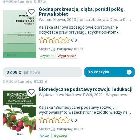
34.00
zł
taniej o
0.97
zł
Zygmunt Freud
Godna prokreacja, ciąża, poród i połóg.
Prawa kobiet
Agata Passent
Wolters Kluwer
,
2023
|
praca zbiorowa
,
Dorota Karkowska
Michel Moran
Książka stanowi szczegółowe opracowanie
Maciej Orłoś
dotyczące praw przysługujących kobietom-
pacjentkom w Polsce, gdy korzystają z usług
Jo Nesbo
0.0
opieki...
Katarzyna Miller
Miękka
Pakujemy 10.08
Antoine de Saint Exupery
Używana
Wyprzedaż
Lew Tołstoj
Mark Twain
jak nowa
37.68
zł
Do koszyka
Marcin Meller
99.00
zł
taniej o
61.32
zł
Paulina Młynarska
Biomedyczne podstawy rozwoju i edukacji
ks. Piotr Pawlukiewicz
Wydawnictwo Naukowe PWN
,
2021
|
Woynarowska Magdalena
Jarosław Sokołowski
Książka "Biomedyczne podstawy rozwoju i
Piotr Latocha
wychowania" to wszechstronne źródło wiedzy na
temat różnych aspektów rozwoju człowieka ora...
Michael Scott
0.0
Piotr Semka
Miękka
Pakujemy 10.08
Jarosław Iwaszkiewicz
Nowa
Używana