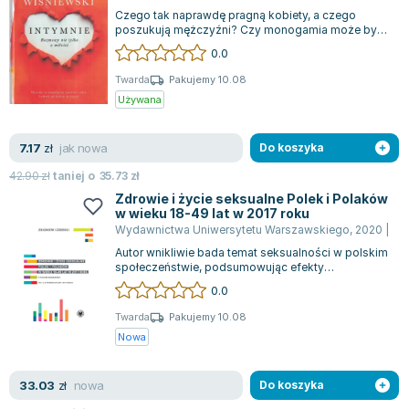
Książki: Psychologia, motywacja
Nauki historyczne - książki
Dan Brown
Czego tak naprawdę pragną kobiety, a czego
Książki o naukach politycznych dla studentów
Bolesław Prus
poszukują mężczyźni? Czy monogamia może być
żarliwa i ekscytująca? Jakie wyzwania stają...
Książki do nauk przyrodniczych dla studentów
Clive Cussler
0.0
Książki do nauk społecznych dla studentów
Wanda Chotomska
Twarda
Pakujemy 10.08
Książki do nauk ścisłych dla studentów
Józef Ignacy Kraszewski
Używana
Prawo - książki dla studentów
Clive Staples Lewis
Technologia żywności - książki
Martyna Wojciechowska
jak nowa
7.17
zł
Do koszyka
Zarządzanie i marketing - książki
Melissa De la Cruz
42.90
zł
taniej o
35.73
zł
Nauka języków obcych - książki
Blanka Lipińska
Zdrowie i życie seksualne Polek i Polaków
w wieku 18-49 lat w 2017 roku
Podręczniki dla nauczycieli - metodyka
Jaś Kapela
Wydawnictwa Uniwersytetu Warszawskiego
,
2020
|
Zb
Repetytoria, testy i materiały pomocnicze
Agatha Christie
Autor wnikliwie bada temat seksualności w polskim
Witold Gadowski
społeczeństwie, podsumowując efekty
dwudziestoletnich badań nad zmianami w zacho...
Jan Pietrzak
0.0
Marcin Kowalczyk
Twarda
Pakujemy 10.08
Piotr Zychowicz
Nowa
Joanna Jabłczyńska
Piotr Kościelny
nowa
33.03
zł
Do koszyka
Jan Piński