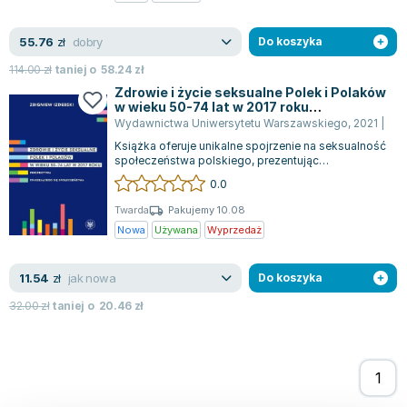
Joseph Murphy
Jan Sztaudynger
dobry
55.76
zł
Do koszyka
Aleksander Puszkin
114.00
zł
taniej o
58.24
zł
Oscar Wilde
Zdrowie i życie seksualne Polek i Polaków
w wieku 50-74 lat w 2017 roku
Małgorzata Ohme
Perspektywa starzejącego się
Wydawnictwa Uniwersytetu Warszawskiego
,
2021
|
Zbi
Maddie Ziegler
społeczeństwa
Książka oferuje unikalne spojrzenie na seksualność
Leszek Czarnecki
społeczeństwa polskiego, prezentując
kompleksowe podsumowanie dwudziestu lat ba...
Joanna Racewicz
0.0
Maria Seweryn
Twarda
Pakujemy 10.08
Janina Zającówna
Nowa
Używana
Wyprzedaż
Eric Helms
Anna Prus (oprac.)
jak nowa
11.54
zł
Do koszyka
Nela Mała Reporterka
32.00
zł
taniej o
20.46
zł
Agnieszka Maciąg
Barbara Wrzesińska
Terry Pratchett
Virginia Woolf