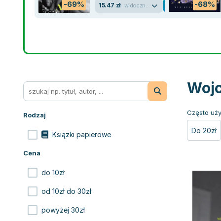
-69%
-68%
15.47 zł
widoczne ślady używania
Wojc
Często uży
Rodzaj
Do 20zł
Książki papierowe
Cena
do 10zł
od 10zł do 30zł
powyżej 30zł