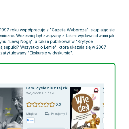
d 1997 roku współpracuje z "Gazetą Wyborczą", skupiając się
miczne. Wcześniej był związany z takimi wydawnictwami jak
zynu "Lewą Nogą", a także publikował w "Krytyce
są sepulki? Wszystko o Lemie", która ukazała się w 2007
zatytułowany "Ekskursje w dyskursie".
Lem. Życie nie z tej ziemi
Wiedeń
Wojciech Orliński
praca zbiorowa
,
0.0
Miękka
Miękka
Pakujemy 10.08
Nowa
Używana