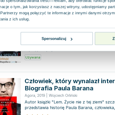
do spersonalizowania treści i reklam, aby oferować funkcje sp
ormacje o tym, jak korzystasz z naszej witryny, udostępniamy p
Co to są sepulki? Wszystko o
Partnerzy mogą połączyć te informacje z innymi danymi otrzym
nia z ich usług.
Społeczny Instytut Wydawniczy Znak
,
2007
|
Wojcie
Książka Wojciecha Orlińskiego to niezwykły 
świecie Stanisława Lema, który odpowiada na 
Spersonalizuj
Z
związane z jeg...
0.0
Pakujemy 10.08
Miękka
Używana
Człowiek, który wynalazł inte
Biografia Paula Barana
Agora
,
2019
|
Wojciech Orliński
Autor książki "Lem. Życie nie z tej ziemi" sz
przedstawia historię Paula Barana, człowieka
podstawowe za...