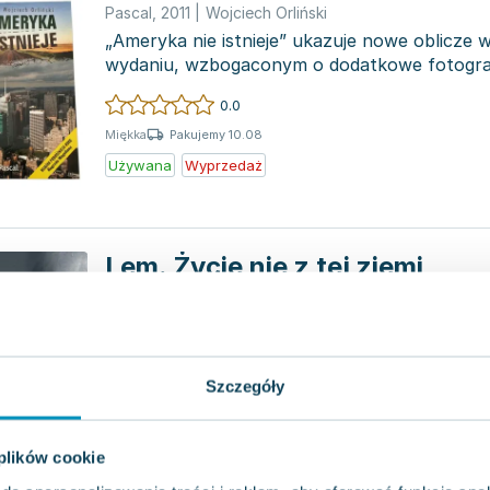
Pascal
,
2011
|
Wojciech Orliński
„Ameryka nie istnieje” ukazuje nowe oblicze
wydaniu, wzbogaconym o dodatkowe fotografi
„Gazety Wybo...
0.0
Pakujemy 10.08
Miękka
Używana
Wyprzedaż
Lem. Życie nie z tej ziemi
Czarne
,
2021
|
Wojciech Orliński
"Lem. Życie nie z tej ziemi" to fascynująca bi
Orlińskiego, wydana we współpracy z wydaw
pierwsz...
Szczegóły
0.0
Pakujemy 10.08
Miękka
Nowa
 plików cookie