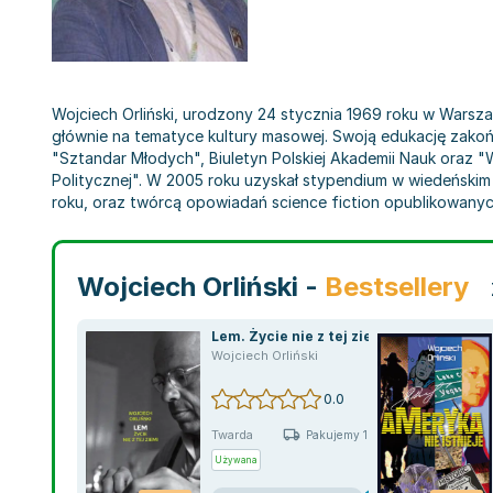
Wojciech Orliński, urodzony 24 stycznia 1969 roku w Warsza
głównie na tematyce kultury masowej. Swoją edukację zako
"Sztandar Młodych", Biuletyn Polskiej Akademii Nauk oraz 
Politycznej". W 2005 roku uzyskał stypendium w wiedeńskim 
roku, oraz twórcą opowiadań science fiction opublikowanyc
Wojciech Orliński -
Bestsellery
Lem. Życie nie z tej ziemi
Wojciech Orliński
0.0
Twarda
Pakujemy 10.08
Używana