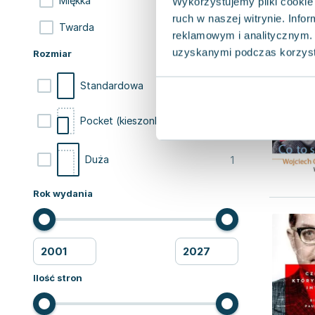
9
Miękka
Wykorzystujemy pliki cookie 
ruch w naszej witrynie. Inf
5
Twarda
reklamowym i analitycznym. 
uzyskanymi podczas korzysta
Rozmiar
8
Standardowa
5
Pocket (kieszonkowa)
1
Duża
Rok wydania
Ilość stron