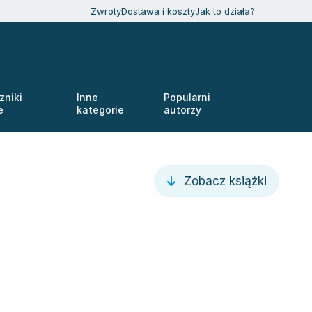
Zwroty
Dostawa i koszty
Jak to działa?
zniki
Inne
Popularni
e
kategorie
autorzy
Zobacz książki