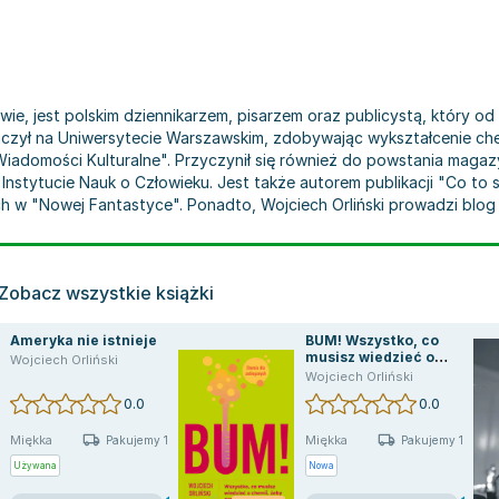
wie, jest polskim dziennikarzem, pisarzem oraz publicystą, który o
ńczył na Uniwersytecie Warszawskim, zdobywając wykształcenie che
"Wiadomości Kulturalne". Przyczynił się również do powstania maga
Instytucie Nauk o Człowieku. Jest także autorem publikacji "Co to 
h w "Nowej Fantastyce". Ponadto, Wojciech Orliński prowadzi blog 
Zobacz wszystkie książki
Ameryka nie istnieje
BUM! Wszystko, co
musisz wiedzieć o
Wojciech Orliński
chemii, żeby przeżyć
Wojciech Orliński
kolejny dzień
0.0
0.0
Miękka
Miękka
Pakujemy 10.08
Pakujemy 10.08
Używana
Nowa