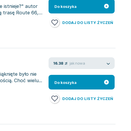
 istnieje?" autor
Do koszyka
ą trasę Route 66,
DODAJ DO LISTY ŻYCZEŃ
jak nowa
16.38
zł
iąknięte było nie
ością. Choć wielu...
Do koszyka
DODAJ DO LISTY ŻYCZEŃ