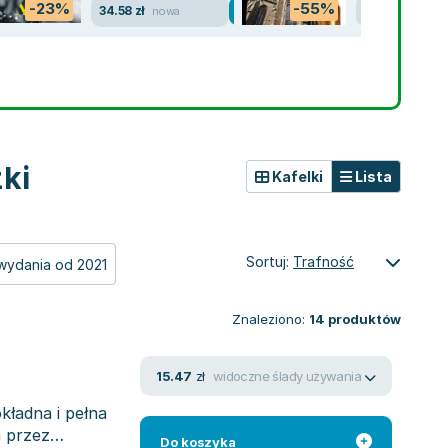
-23%
-55%
34.58 zł
12.17 zł
nowa
dobry
żki
Kafelki
Lista
Sortuj:
Trafność
wydania od 2021
Znaleziono:
14
produktów
widoczne ślady używania
15.47
zł
okładna i pełna
a przez
Do koszyka