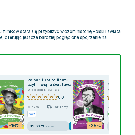
ilmików stara się przybliżyć widzom historię Polski i świata
e, oferując jeszcze bardziej pogłębione spojrzenie na
Poland first to fight...
I straszno, i 
czyli II wojna światowa.
PRL. Historia 
Historia bez cenzury.
cenzury. Tom 
Wojciech Drewniak
Wojciech Drewn
Tom 3
0.0
Miękka
Miękka
Pakujemy 10.08
P
Nowa
Używana
-16%
-25%
39.60 zł
30.14 zł
nowa
dobry