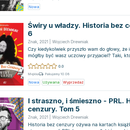
Nowa
Świry u władzy. Historia bez 
6
Znak
,
2021
|
Wojciech Drewniak
Czy kiedykolwiek przyszło wam do głowy, że 
mógłby być wasz uczciwy przyjaciel? Taki, kt
wszystki...
0.0
Pakujemy 10.08
Miękka
Nowa
Używana
Wyprzedaż
I straszno, i śmieszno - PRL. 
cenzury. Tom 5
Znak
,
2021
|
Wojciech Drewniak
Historia bez cenzury ożywa na kartach książki