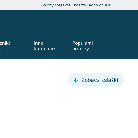
Zwroty
Dostawa i koszty
Jak to działa?
zniki
Inne
Popularni
e
kategorie
autorzy
Zobacz książki