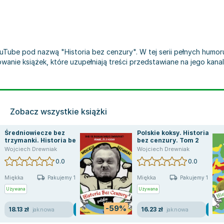
Tube pod nazwą "Historia bez cenzury". W tej serii pełnych humoru f
nie książek, które uzupełniają treści przedstawiane na jego kanal
Zobacz wszystkie książki
Średniowiecze bez
Polskie koksy. Historia
trzymanki. Historia bez
bez cenzury. Tom 2
cenzury. Tom 4
Wojciech Drewniak
Wojciech Drewniak
0.0
0.0
Miękka
Miękka
Pakujemy 10.08
Pakujemy 10.08
Używana
Używana
-59%
18.13 zł
16.23 zł
jak nowa
jak nowa