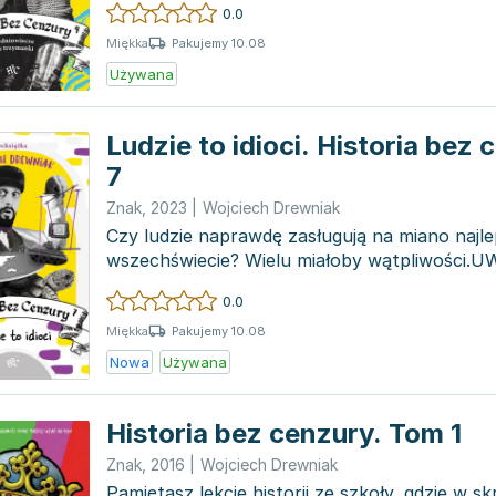
0.0
Pakujemy 10.08
Miękka
Używana
Ludzie to idioci. Historia bez
7
Znak
,
2023
|
Wojciech Drewniak
Czy ludzie naprawdę zasługują na miano naj
wszechświecie? Wielu miałoby wątpliwości.U
zawiera tr...
0.0
Pakujemy 10.08
Miękka
Nowa
Używana
Historia bez cenzury. Tom 1
Znak
,
2016
|
Wojciech Drewniak
Pamiętasz lekcje historii ze szkoły, gdzie w s