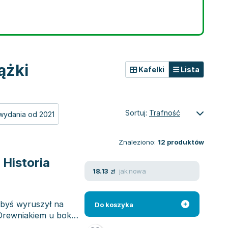
ążki
Kafelki
Lista
Sortuj:
Trafność
wydania od 2021
Znaleziono:
12
produktów
 Historia
jak nowa
18.13
zł
akbyś wyruszył na
Do koszyka
Drewniakiem u boku