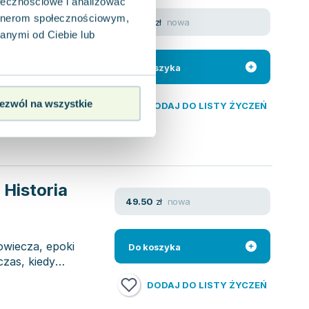
ołecznościowe i analizować
 wojna
artnerom społecznościowym,
nowa
39.60
zł
ry. Tom 3
anymi od Ciebie lub
niej odkrywaliśmy
Do koszyka
śmy się
ezwól na wszystkie
DODAJ DO LISTY ŻYCZEŃ
 Historia
nowa
49.50
zł
owiecza, epoki
Do koszyka
czas, kiedy
DODAJ DO LISTY ŻYCZEŃ