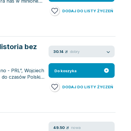
era nas w minione
DODAJ DO LISTY ŻYCZEŃ
Historia bez
dobry
30.14
zł
zno - PRL”, Wojciech
Do koszyka
 do czasów Polskiej
DODAJ DO LISTY ŻYCZEŃ
nowa
49.50
zł