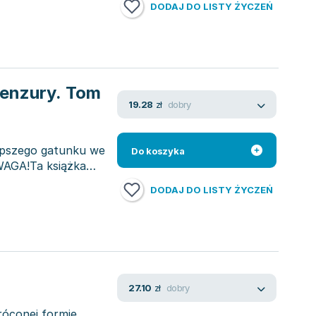
DODAJ DO LISTY ŻYCZEŃ
 cenzury. Tom
dobry
19.28
zł
lepszego gatunku we
Do koszyka
WAGA!Ta książka
DODAJ DO LISTY ŻYCZEŃ
dobry
27.10
zł
króconej formie