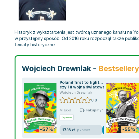
Historyk z wykształcenia jest twórcą uznanego kanału na You
w przystępny sposób. Od 2016 roku rozpoczął także publikowa
tematy historyczne.
Wojciech Drewniak -
Bestsellery
Poland first to fight...
czyli II wojna światowa.
Historia bez cenzury.
Wojciech Drewniak
Tom 3
0.0
Miękka
Pakujemy 10.08
Używana
-57%
-55%
17.16 zł
jak nowa