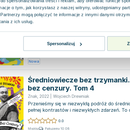
do spersonalizowania treści i reklam, aby oferować funkcje sp
Poland first to fight... czyli II
ormacje o tym, jak korzystasz z naszej witryny, udostępniamy p
światowa. Historia bez cenzu
Partnerzy mogą połączyć te informacje z innymi danymi otrzym
Znak
,
2022
|
Wojciech Drewniak
nia z ich usług.
Czas na trzecią odsłonę serii, w której wcześ
tajemnice polskich władców oraz fascynowali
największymi tyt...
Spersonalizuj
Z
0.0
Pakujemy 10.08
Miękka
Nowa
Średniowiecze bez trzymanki.
bez cenzury. Tom 4
Znak
,
2022
|
Wojciech Drewniak
Przenieśmy się w niezwykłą podróż do średni
pełnej kontrastów i niezwykłych zdarzeń. To 
publiczne egzeku...
0.0
Pakujemy 10.08
Miękka