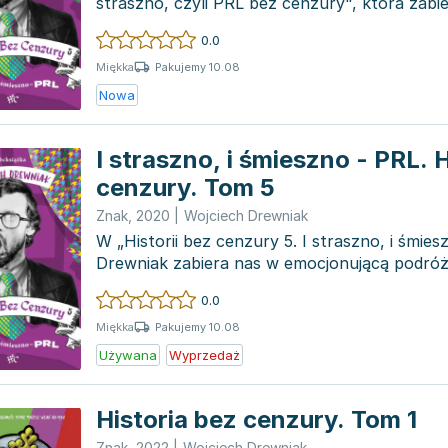
straszno, czyli PRL bez cenzury", która zabi
czasy,...
0.0
Pakujemy 10.08
Miękka
Nowa
I straszno, i śmieszno - PRL. 
cenzury. Tom 5
Znak
,
2020
|
Wojciech Drewniak
W „Historii bez cenzury 5. I straszno, i śmies
Drewniak zabiera nas w emocjonującą podróż
R...
0.0
Pakujemy 10.08
Miękka
Używana
Wyprzedaż
Historia bez cenzury. Tom 1
Znak
,
2022
|
Wojciech Drewniak