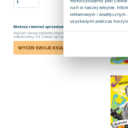
Wykorzystujemy pliki cookie 
ruch w naszej witrynie. Inf
reklamowym i analitycznym. 
uzyskanymi podczas korzysta
Możesz również sprzedawać ksiązki!
Wyceń swoją biblioteczkę teraz. Odkupimy i
odbierzemy od Ciebie sprzedane książki.
WYCEŃ SWOJE KSIĄŻKI