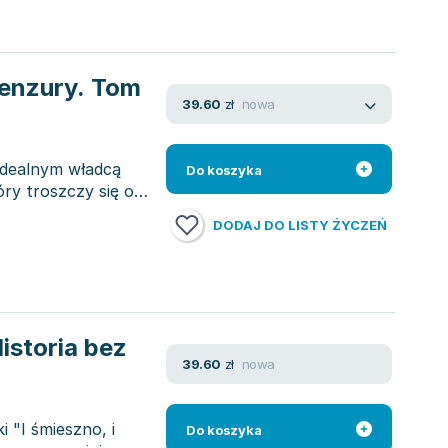
cenzury. Tom
nowa
39.60
zł
idealnym władcą
Do koszyka
óry troszczy się o
DODAJ DO LISTY ŻYCZEŃ
Historia bez
nowa
39.60
zł
 "I śmieszno, i
Do koszyka