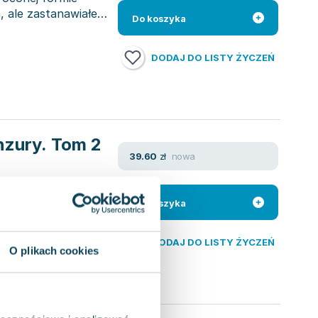
 ale zastanawiałeś
Do koszyka
DODAJ DO LISTY ŻYCZEŃ
enzury. Tom 2
nowa
39.60
zł
 nie być odpowiednie
. Jeśli uznajesz to
Do koszyka
DODAJ DO LISTY ŻYCZEŃ
O plikach cookies