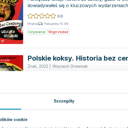
dowiadywałeś się o kluczowych wydarzeniach,
się, c...
0.0
Pakujemy 10.08
Miękka
Używana
Wyprzedaż
Polskie koksy. Historia bez c
Znak
,
2022
|
Wojciech Drewniak
Uwaga! Ten tekst zawiera treści, które mogą
dla dzieci oraz porusza kontrowersyjne tematy
z...
0.0
Pakujemy 10.08
Miękka
Szczegóły
Nowa
 plików cookie