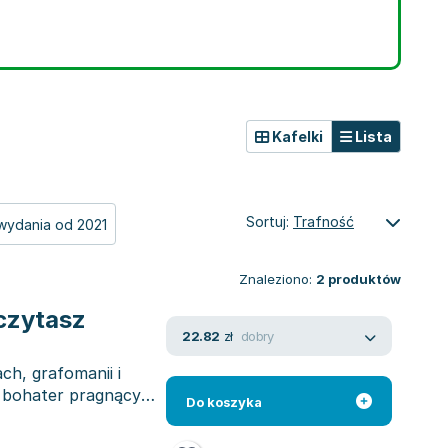
Kafelki
Lista
Sortuj:
Trafność
wydania od 2021
Znaleziono:
2
produktów
eczytasz
dobry
22.82
zł
ch, grafomanii i
y bohater pragnący
Do koszyka