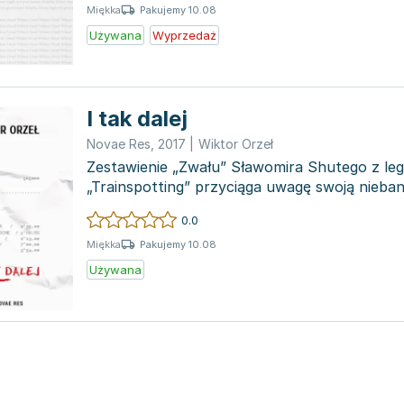
Pakujemy 10.08
Miękka
Używana
Wyprzedaż
I tak dalej
Novae Res
,
2017
|
Wiktor Orzeł
Zestawienie „Zwału” Sławomira Shutego z l
„Trainspotting” przyciąga uwagę swoją niebana
pełna zjazdów,...
0.0
Pakujemy 10.08
Miękka
Używana