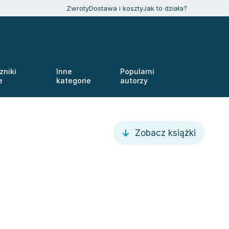
Zwroty
Dostawa i koszty
Jak to działa?
zniki
Inne
Popularni
e
kategorie
autorzy
Zobacz książki