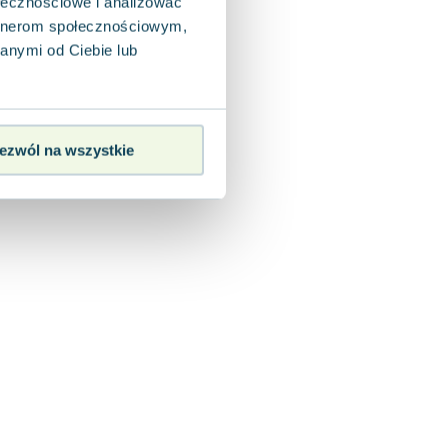
ołecznościowe i analizować
artnerom społecznościowym,
anymi od Ciebie lub
ezwól na wszystkie