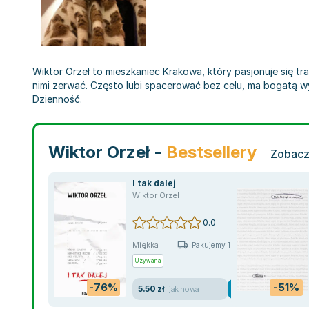
Wiktor Orzeł to mieszkaniec Krakowa, który pasjonuje się tra
nimi zerwać. Często lubi spacerować bez celu, ma bogatą w
Dzienność.
Wiktor Orzeł -
Bestsellery
Zobacz
I tak dalej
Wiktor Orzeł
0.0
Miękka
Pakujemy 10.08
Używana
-76%
-51%
5.50 zł
jak nowa