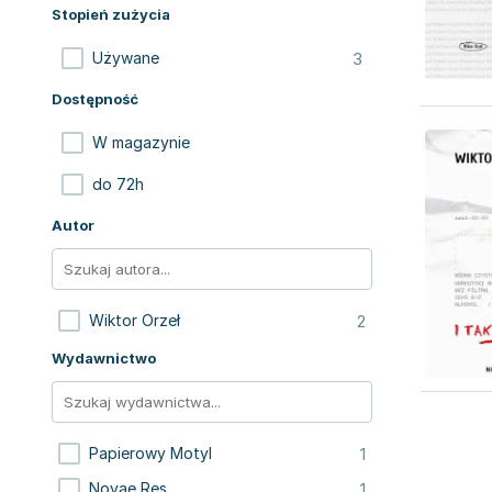
Stopień zużycia
3
Używane
Dostępność
W magazynie
do 72h
Autor
2
Wiktor Orzeł
Wydawnictwo
1
Papierowy Motyl
1
Novae Res