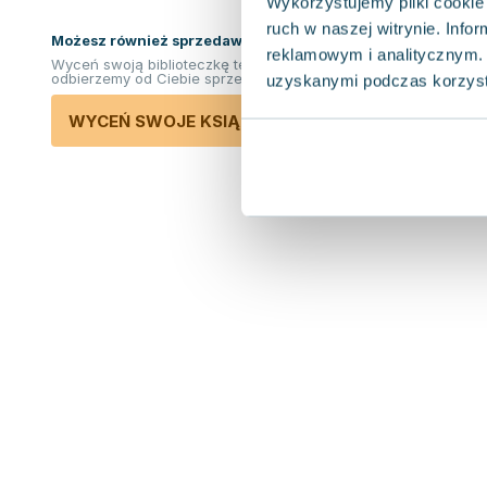
Wykorzystujemy pliki cookie 
ruch w naszej witrynie. Inf
Możesz również sprzedawać ksiązki!
reklamowym i analitycznym. 
Wyceń swoją biblioteczkę teraz. Odkupimy i
odbierzemy od Ciebie sprzedane książki.
uzyskanymi podczas korzysta
WYCEŃ SWOJE KSIĄŻKI