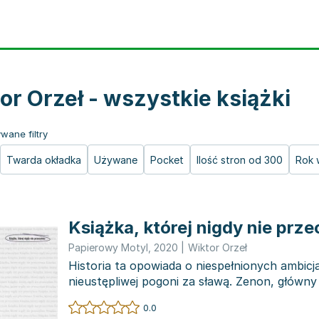
or Orzeł - wszystkie książki
wane filtry
Twarda okładka
Używane
Pocket
Ilość stron od 300
Rok 
Książka, której nigdy nie prz
Papierowy Motyl
,
2020
|
Wiktor Orzeł
Historia ta opowiada o niespełnionych ambicja
nieustępliwej pogoni za sławą. Zenon, główn
zostać...
0.0