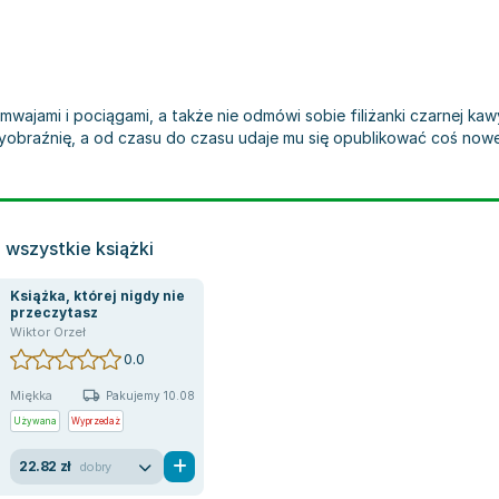
mwajami i pociągami, a także nie odmówi sobie filiżanki czarnej kaw
yobraźnię, a od czasu do czasu udaje mu się opublikować coś nowe
 wszystkie książki
Książka, której nigdy nie
przeczytasz
Wiktor Orzeł
0.0
Miękka
Pakujemy 10.08
Używana
Wyprzedaż
22.82 zł
dobry