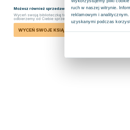
Wykorzystujemy pliki cookie 
ruch w naszej witrynie. Inf
Możesz również sprzedawać ksiązki!
reklamowym i analitycznym. 
Wyceń swoją biblioteczkę teraz. Odkupimy i
odbierzemy od Ciebie sprzedane książki.
uzyskanymi podczas korzysta
WYCEŃ SWOJE KSIĄŻKI