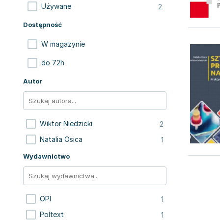
2
Używane
Dostępność
W magazynie
do 72h
Autor
2
Wiktor Niedzicki
1
Natalia Osica
Wydawnictwo
1
OPI
1
Poltext