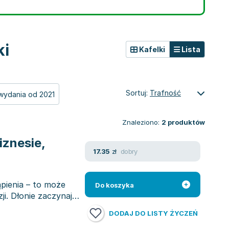
ki
Kafelki
Lista
Sortuj:
Trafność
wydania od 2021
Znaleziono:
2
produktów
iznesie,
dobry
17.35
zł
pienia – to może
Do koszyka
ji. Dłonie zaczynają
DODAJ DO LISTY ŻYCZEŃ