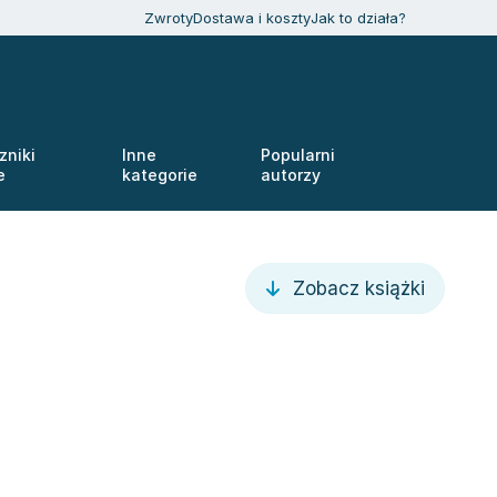
Zwroty
Dostawa i koszty
Jak to działa?
zniki
Inne
Popularni
e
kategorie
autorzy
Zobacz książki