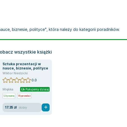
nauce, biznesie, polityce", która należy do kategorii poradników.
obacz wszystkie książki
Sztuka prezentacji w
nauce, biznesie, polityce
Wiktor Niedzicki
0.0
Miękka
Pakujemy dzisiaj
Używana
Wyprzedaż
17.35 zł
dobry