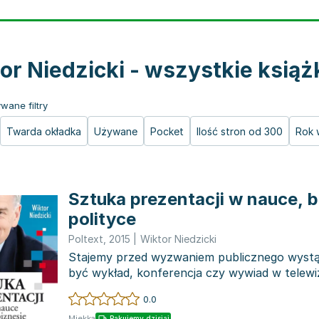
or Niedzicki - wszystkie książ
wane filtry
Twarda okładka
Używane
Pocket
Ilość stron od 300
Rok 
Sztuka prezentacji w nauce, b
polityce
Poltext
,
2015
|
Wiktor Niedzicki
Stajemy przed wyzwaniem publicznego wystą
być wykład, konferencja czy wywiad w telewiz
się poc...
0.0
Miękka
Pakujemy dzisiaj