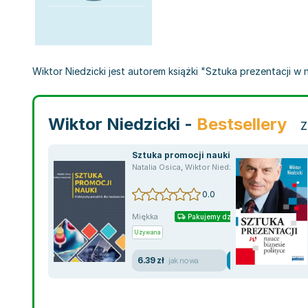
Wiktor Niedzicki jest autorem książki "Sztuka prezentacji w 
Wiktor Niedzicki -
Bestsellery
Z
Sztuka promocji nauki
Natalia Osica
,
Wiktor Niedzicki
0.0
Miękka
Pakujemy dzisiaj
Używana
6.39 zł
jak nowa