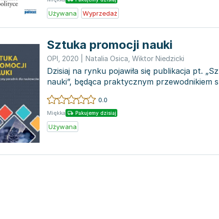
Używana
Wyprzedaż
Sztuka promocji nauki
OPI
,
2020
|
Natalia Osica
,
Wiktor Niedzicki
Dzisiaj na rynku pojawiła się publikacja pt. „
nauki”, będąca praktycznym przewodnikiem 
naukowców. W...
0.0
Miękka
Pakujemy dzisiaj
Używana