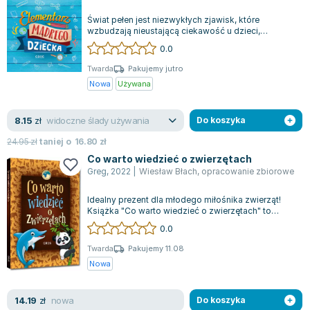
Zygmunt Freud
Świat pełen jest niezwykłych zjawisk, które
wzbudzają nieustającą ciekawość u dzieci,
Agata Passent
prowokując je do zadawania mnóstwa pytań na...
0.0
Michel Moran
Maciej Orłoś
Twarda
Pakujemy jutro
Nowa
Używana
Jo Nesbo
Katarzyna Miller
widoczne ślady używania
8.15
zł
Do koszyka
Antoine de Saint Exupery
Lew Tołstoj
24.95
zł
taniej o
16.80
zł
Mark Twain
Co warto wiedzieć o zwierzętach
Greg
,
2022
|
Wiesław Błach
,
opracowanie zbiorowe
Marcin Meller
Paulina Młynarska
Idealny prezent dla młodego miłośnika zwierząt!
Książka "Co warto wiedzieć o zwierzętach" to
ks. Piotr Pawlukiewicz
kolekcja kolorowych, krótkich i łatwy...
0.0
Jarosław Sokołowski
Piotr Latocha
Twarda
Pakujemy 11.08
Nowa
Michael Scott
Piotr Semka
nowa
14.19
zł
Do koszyka
Jarosław Iwaszkiewicz