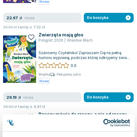
Nowa
Lorraine Warren
Ajahn Brahm
nowa
22.67
zł
Do koszyka
Lucinda Riley
Jacek Walkiewicz
29.99
zł
taniej o
7.32
zł
Zwierzęta mają głos
Poligraf
,
2026
|
Wiesław Błach
Szanowny Czytelniku! Zapraszam Cię na pełną
humoru wyprawę, podczas której odkryjemy świat
zwierząt zarówno tych znanych z bliskie...
0.0
Miękka
Pakujemy jutro
Nowa
nowa
29.19
zł
Do koszyka
36.00
zł
taniej o
6.81
zł
Rzeczy mówią do rzeczy, a nie od rzeczy
Warszawska Firma Wydawnicza
,
2025
|
Wiesław Błach
Jeżeli zdarza Ci się obawiać, że Twoje rozmowy są