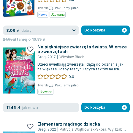
Książki: Psychologia, motywacja
Nauki historyczne - książki
Dan Brown
Książki o naukach politycznych dla studentów
Bolesław Prus
Twarda
Pakujemy jutro
Nowa
Używana
Książki do nauk przyrodniczych dla studentów
Clive Cussler
Książki do nauk społecznych dla studentów
Wanda Chotomska
dobry
8.06
zł
Do koszyka
Książki do nauk ścisłych dla studentów
Józef Ignacy Kraszewski
Prawo - książki dla studentów
Clive Staples Lewis
24.95
zł
taniej o
16.89
zł
Technologia żywności - książki
Martyna Wojciechowska
Najpiękniejsze zwierzęta świata. Wiersze
o zwierzętach
Zarządzanie i marketing - książki
Melissa De la Cruz
Greg
,
2017
|
Wiesław Błach
Nauka języków obcych - książki
Blanka Lipińska
Dzieci uwielbiają zwierzęta i dążą do poznania jak
największej liczby fascynujących faktów na ich
Podręczniki dla nauczycieli - metodyka
Jaś Kapela
temat. Oto książka, która zabier...
0.0
Repetytoria, testy i materiały pomocnicze
Agatha Christie
Witold Gadowski
Twarda
Pakujemy jutro
Używana
Jan Pietrzak
Marcin Kowalczyk
jak nowa
11.45
zł
Do koszyka
Piotr Zychowicz
Joanna Jabłczyńska
Piotr Kościelny
Elementarz mądrego dziecka
Greg
,
2022
|
Patrycja Wojtkowiak-Skóra
,
Wy
,
Izabela Michta
Jan Piński