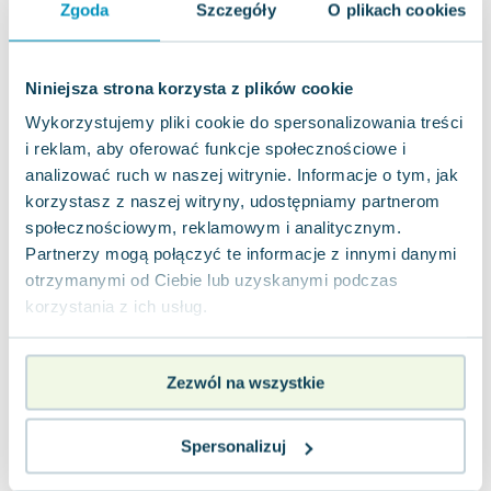
bezsensowne, nie martw się o to nadmiernie.
Zgoda
Szczegóły
O plikach cookies
Możesz sięgnąć po tę książkę, aby ro...
0.0
Miękka
Pakujemy jutro
Nowa
Niniejsza strona korzysta z plików cookie
Wykorzystujemy pliki cookie do spersonalizowania treści
nowa
43.56
zł
Do koszyka
i reklam, aby oferować funkcje społecznościowe i
analizować ruch w naszej witrynie. Informacje o tym, jak
46.90
zł
taniej o
3.34
zł
korzystasz z naszej witryny, udostępniamy partnerom
społecznościowym, reklamowym i analitycznym.
Partnerzy mogą połączyć te informacje z innymi danymi
otrzymanymi od Ciebie lub uzyskanymi podczas
korzystania z ich usług.
Zezwól na wszystkie
Spersonalizuj