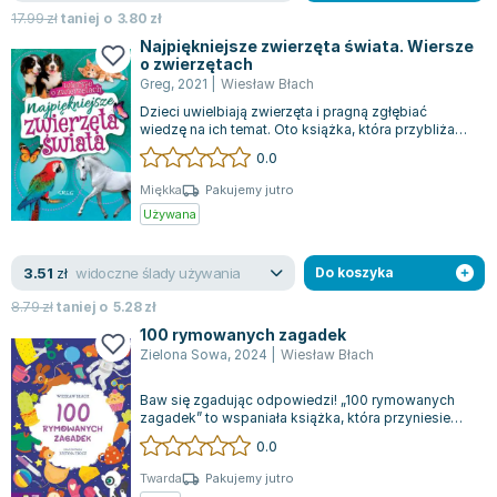
Joseph Murphy
17.99
zł
taniej o
3.80
zł
Jan Sztaudynger
Najpiękniejsze zwierzęta świata. Wiersze
o zwierzętach
Aleksander Puszkin
Greg
,
2021
|
Wiesław Błach
Oscar Wilde
Dzieci uwielbiają zwierzęta i pragną zgłębiać
wiedzę na ich temat. Oto książka, która przybliża
Małgorzata Ohme
fascynujący świat zwierząt z różny...
0.0
Maddie Ziegler
Leszek Czarnecki
Miękka
Pakujemy jutro
Używana
Joanna Racewicz
Maria Seweryn
widoczne ślady używania
3.51
zł
Do koszyka
Janina Zającówna
Eric Helms
8.79
zł
taniej o
5.28
zł
Anna Prus (oprac.)
100 rymowanych zagadek
Zielona Sowa
,
2024
|
Wiesław Błach
Nela Mała Reporterka
Agnieszka Maciąg
Baw się zgadując odpowiedzi! „100 rymowanych
zagadek” to wspaniała książka, która przyniesie
Barbara Wrzesińska
rozrywkę dla każdego członka rodziny....
0.0
Terry Pratchett
Virginia Woolf
Twarda
Pakujemy jutro