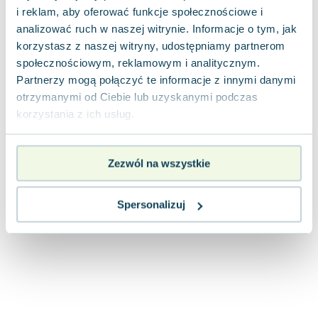
Joseph Murphy
i reklam, aby oferować funkcje społecznościowe i
analizować ruch w naszej witrynie. Informacje o tym, jak
Jan Sztaudynger
korzystasz z naszej witryny, udostępniamy partnerom
Aleksander Puszkin
społecznościowym, reklamowym i analitycznym.
Oscar Wilde
Partnerzy mogą połączyć te informacje z innymi danymi
Małgorzata Ohme
otrzymanymi od Ciebie lub uzyskanymi podczas
Maddie Ziegler
korzystania z ich usług.
Leszek Czarnecki
Joanna Racewicz
Maria Seweryn
Zezwól na wszystkie
Janina Zającówna
Eric Helms
Spersonalizuj
Anna Prus (oprac.)
Nela Mała Reporterka
Agnieszka Maciąg
Barbara Wrzesińska
Terry Pratchett
Virginia Woolf