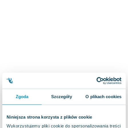
Zygmunt Freud
Agata Passent
Michel Moran
Maciej Orłoś
Jo Nesbo
Katarzyna Miller
Antoine de Saint Exupery
Lew Tołstoj
Mark Twain
Marcin Meller
Paulina Młynarska
ks. Piotr Pawlukiewicz
Jarosław Sokołowski
Zgoda
Szczegóły
O plikach cookies
Piotr Latocha
Michael Scott
Niniejsza strona korzysta z plików cookie
Piotr Semka
Jarosław Iwaszkiewicz
Wykorzystujemy pliki cookie do spersonalizowania treści