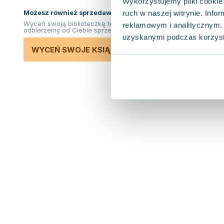
Wykorzystujemy pliki cookie 
Możesz również sprzedawać ksiązki!
ruch w naszej witrynie. Inf
Wyceń swoją biblioteczkę teraz. Odkupimy i
reklamowym i analitycznym. 
odbierzemy od Ciebie sprzedane książki.
uzyskanymi podczas korzysta
WYCEŃ SWOJE KSIĄŻKI