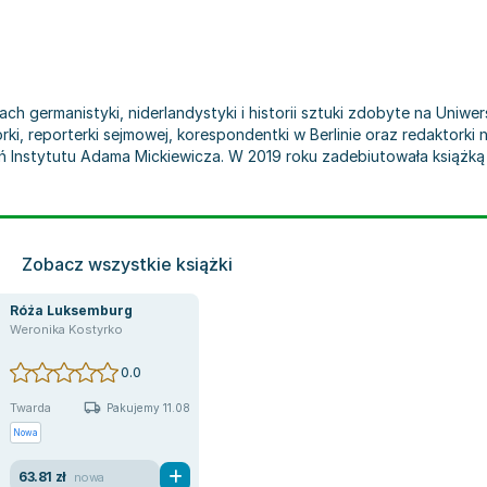
nach germanistyki, niderlandystyki i historii sztuki zdobyte na Uni
rki, reporterki sejmowej, korespondentki w Berlinie oraz redaktork
ń Instytutu Adama Mickiewicza. W 2019 roku zadebiutowała książką "T
Zobacz wszystkie książki
Róża Luksemburg
Weronika Kostyrko
0.0
Twarda
Pakujemy 11.08
Nowa
63.81 zł
nowa