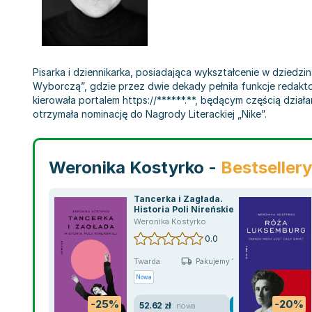
Pisarka i dziennikarka, posiadająca wykształcenie w dziedzi
Wyborczą”, gdzie przez dwie dekady pełniła funkcje redakto
kierowała portalem https://******.**, będącym częścią działa
otrzymała nominację do Nagrody Literackiej „Nike”.
Weronika Kostyrko -
Bestsellery
Tancerka i Zagłada.
Historia Poli Nireńskiej
Weronika Kostyrko
0.0
Twarda
Pakujemy 11.08
Nowa
-25%
-20%
52.62 zł
nowa