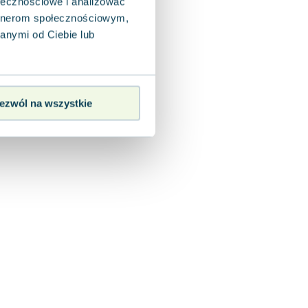
ołecznościowe i analizować
artnerom społecznościowym,
anymi od Ciebie lub
ezwól na wszystkie