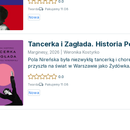
0.0
Pakujemy 11.08
Twarda
Nowa
Tancerka i Zagłada. Historia Po
Marginesy
,
2026
|
Weronika Kostyrko
Pola Nireńska była niezwykłą tancerką i chor
przyszła na świat w Warszawie jako Żydówka.
swoją b...
0.0
Pakujemy 11.08
Twarda
Nowa