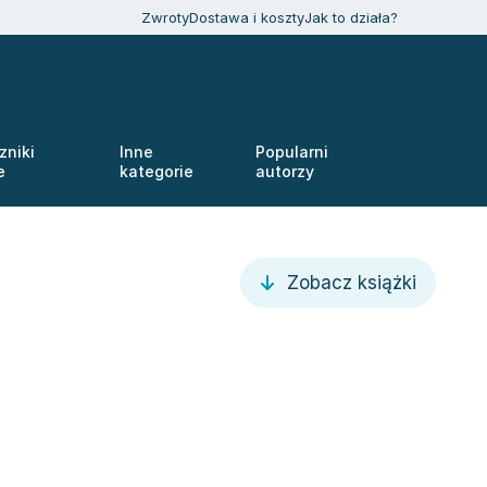
Zwroty
Dostawa i koszty
Jak to działa?
zniki
Inne
Popularni
e
kategorie
autorzy
Zobacz książki