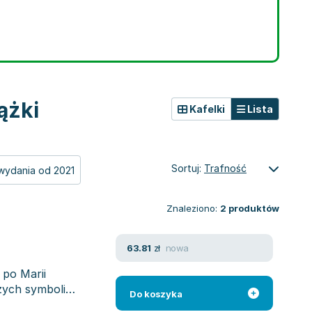
ążki
Kafelki
Lista
Sortuj:
Trafność
wydania od 2021
Znaleziono:
2
produktów
nowa
63.81
zł
 po Marii
szych symboli
Do koszyka