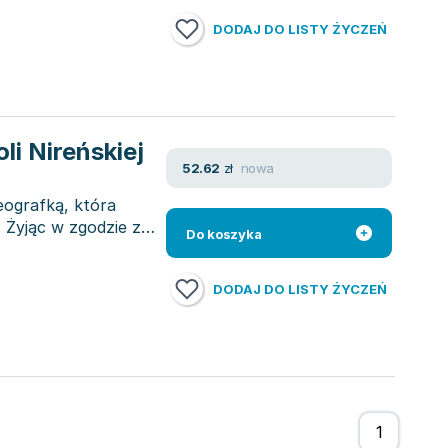
DODAJ DO LISTY ŻYCZEŃ
li Nireńskiej
nowa
52.62
zł
eografką, która
 Żyjąc w zgodzie ze
Do koszyka
DODAJ DO LISTY ŻYCZEŃ