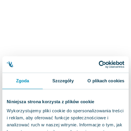
Zygmunt Freud
Agata Passent
Michel Moran
Maciej Orłoś
Jo Nesbo
Katarzyna Miller
Antoine de Saint Exupery
Lew Tołstoj
Mark Twain
Marcin Meller
Zgoda
Szczegóły
O plikach cookies
Paulina Młynarska
ks. Piotr Pawlukiewicz
Jarosław Sokołowski
Niniejsza strona korzysta z plików cookie
Piotr Latocha
Wykorzystujemy pliki cookie do spersonalizowania treści
Michael Scott
i reklam, aby oferować funkcje społecznościowe i
Piotr Semka
analizować ruch w naszej witrynie. Informacje o tym, jak
Jarosław Iwaszkiewicz