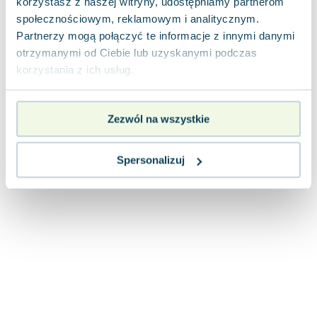
korzystasz z naszej witryny, udostępniamy partnerom
Joseph Murphy
społecznościowym, reklamowym i analitycznym.
Jan Sztaudynger
Partnerzy mogą połączyć te informacje z innymi danymi
Aleksander Puszkin
otrzymanymi od Ciebie lub uzyskanymi podczas
Oscar Wilde
korzystania z ich usług.
Małgorzata Ohme
Maddie Ziegler
Zezwól na wszystkie
Leszek Czarnecki
Joanna Racewicz
Maria Seweryn
Spersonalizuj
Janina Zającówna
Eric Helms
Anna Prus (oprac.)
Nela Mała Reporterka
Agnieszka Maciąg
Barbara Wrzesińska
Terry Pratchett
Virginia Woolf