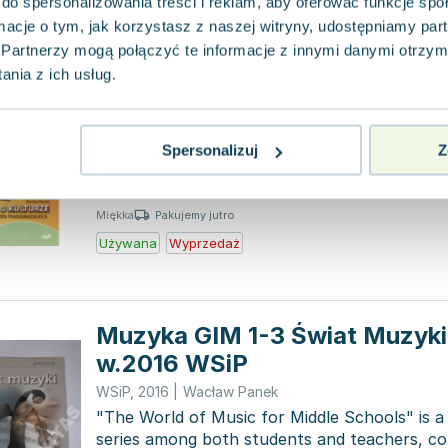
do spersonalizowania treści i reklam, aby oferować funkcje sp
ormacje o tym, jak korzystasz z naszej witryny, udostępniamy p
Partnerzy mogą połączyć te informacje z innymi danymi otrzym
Wiedza o kulturze. Podręczni
nia z ich usług.
Wydawnictwo Polskie w Wołominie
,
2015
|
Wacław P
Pierwszy w Polsce podręcznik do Wiedzy o K
zatwierdzony przez MEN, zgodny z nową p
Spersonalizuj
Z
z 2012 roku, stanowi u...
0.0
Pakujemy jutro
Miękka
Używana
Wyprzedaż
Muzyka GIM 1-3 Świat Muzyki
w.2016 WSiP
WSiP
,
2016
|
Wacław Panek
"The World of Music for Middle Schools" is a
series among both students and teachers, co