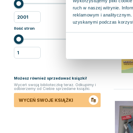
Wykorzystujemy pliki cookie 
ruch w naszej witrynie. Inf
reklamowym i analitycznym. 
uzyskanymi podczas korzysta
Ilość stron
Możesz również sprzedawać ksiązki!
Wyceń swoją biblioteczkę teraz. Odkupimy i
odbierzemy od Ciebie sprzedane książki.
WYCEŃ SWOJE KSIĄŻKI