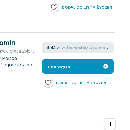
DODAJ DO LISTY ŻYCZEŃ
łomin
widoczne ślady używania
4.43
zł
anek
,
praca zbiorowa
 Polsce
e” zgodnie z nową
Do koszyka
DODAJ DO LISTY ŻYCZEŃ