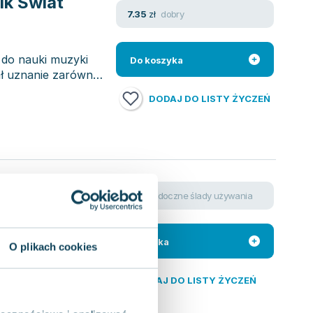
ik Świat
dobry
7.35
zł
 do nauki muzyki
Do koszyka
ał uznanie zarówno
DODAJ DO LISTY ŻYCZEŃ
widoczne ślady używania
3.94
zł
anek
 lipca 2012 roku,
ników literatury,
Do koszyka
O plikach cookies
DODAJ DO LISTY ŻYCZEŃ