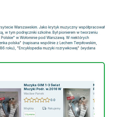
wersytecie Warszawskim. Jako krytyk muzyczny współpracował
ą, w tym podręczniki szkolne. Był pionierem w tworzeniu
 Polskie" w Wołominie pod Warszawą. W niektórych
senka polska" (napisana wspólnie z Lechem Terpiłowskim,
6 roku), "Encyklopedia muzyki rozrywkowej" (wydana
Muzyka GIM 1-3 Świat
Muzyka GIM KL
Muzyki Podr. w.2016 WSiP
Podręcznik Św
Wacław Panek
Wacław Panek
0.0
Miękka
Miękka
Pakujemy jutro
Używana
Używana
Wyprzed