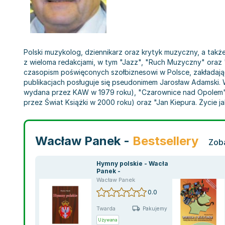
Polski muzykolog, dziennikarz oraz krytyk muzyczny, a tak
z wieloma redakcjami, w tym "Jazz", "Ruch Muzyczny" oraz "
czasopism poświęconych szołbiznesowi w Polsce, zakładaj
publikacjach posługuje się pseudonimem Jarosław Adamski. W
wydana przez KAW w 1979 roku), "Czarownice nad Opolem"
przez Świat Książki w 2000 roku) oraz "Jan Kiepura. Życie 
Wacław Panek -
Bestsellery
Zoba
Hymny polskie - Wacław
Panek -
Wacław Panek
0.0
Twarda
Pakujemy jutro
Używana