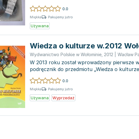
over...
0.0
Pakujemy jutro
Miękka
Używana
Wiedza o kulturze w.2012 Wo
Wydwanictwo Polskie w Wołominie
,
2012
|
Wacław P
W 2013 roku został wprowadzony pierwsze w
podręcznik do przedmiotu „Wiedza o kulturz
podstawą programową z...
0.0
Pakujemy jutro
Miękka
Używana
Wyprzedaż