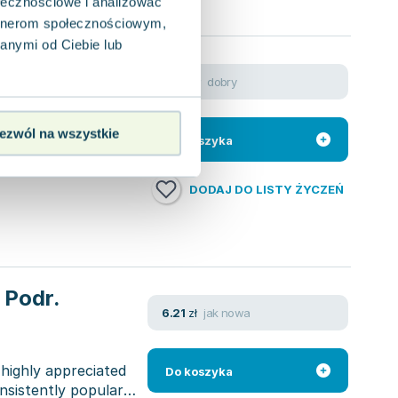
ołecznościowe i analizować
artnerom społecznościowym,
anymi od Ciebie lub
k
dobry
5.46
zł
anek
ulturze
odstawą programową
ezwól na wszystkie
Do koszyka
DODAJ DO LISTY ŻYCZEŃ
 Podr.
jak nowa
6.21
zł
 highly appreciated
Do koszyka
nsistently popular