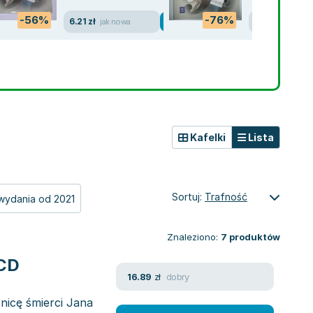
-56%
-76%
6.21 zł
7.35 zł
jak nowa
dobry
Kafelki
Lista
Sortuj:
Trafność
wydania od 2021
Znaleziono:
7
produktów
pura. Życie jak z bajki CD
dobry
16.89
zł
nicę śmierci Jana