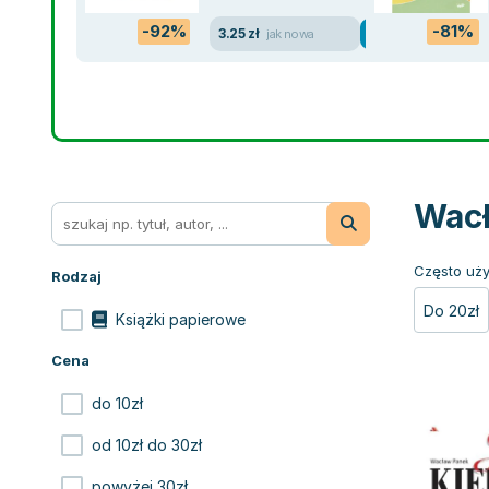
-92%
-81%
3.25 zł
jak nowa
Wacł
Często uży
Rodzaj
Do 20zł
Książki papierowe
Cena
do 10zł
od 10zł do 30zł
powyżej 30zł