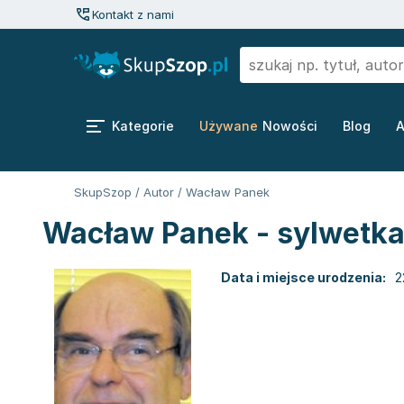
Kontakt z nami
Kategorie
Używane
Nowości
Blog
A
SkupSzop
/
Autor
/
Wacław Panek
Wacław Panek - sylwetka
Data i miejsce urodzenia:
2