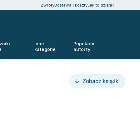
Zwroty
Dostawa i koszty
Jak to działa?
zniki
Inne
Popularni
e
kategorie
autorzy
Zobacz książki