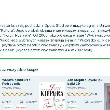
że autor książek, pochodzi z Opola. Studiował muzykologię na Uni
Kultura". Jego dorobek obejmuje wiele książek związanych z muzyk
ąc "Forum Rozrywki". Od 2000 roku prowadzi własne "Wydawnictwo
śród jego wybranych książek znajdują się m.in. "Wszystko o... Pio
 (wydana przez Instytut Wydawniczy Związków Zawodowych w 198
jak z bajki" (wydana przez Wydawnictwo AA w 2002 roku).
cz wszystkie książki
Wiedza o kulturze.
Jan Kiepura. Życie jak z
Podręcznik
bajki CD
Wacław Panek
Wacław Panek
0.0
0.0
Miękka
Miękka
Pakujemy jutro
Pakujemy jutro
Używana
Wyprzedaż
Używana