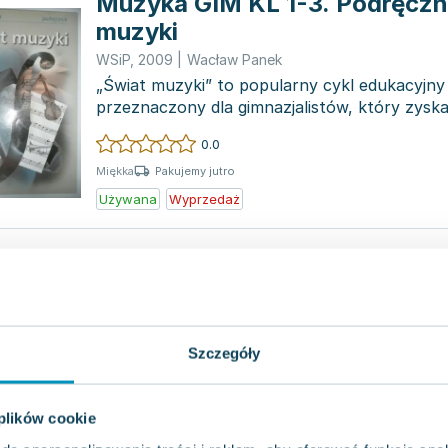
Muzyka GIM KL 1-3. Podręczn
muzyki
WSiP
,
2009
|
Wacław Panek
„Świat muzyki” to popularny cykl edukacyjny
przeznaczony dla gimnazjalistów, który zysk
wśród uc...
0.0
Pakujemy jutro
Miękka
Używana
Wyprzedaż
Wiedza o kulturze Wołomin
Wydawnictwo Polskie w Wołominie
,
2012
|
Wacław P
Książka autorstwa Wacława Panka, wydana 19
to propozycja, która przyciąga zarówno miłoś
Szczegóły
jak i ko...
0.0
Pakujemy jutro
Miękka
 plików cookie
Używana
Wyprzedaż