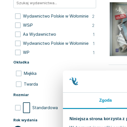
2
Wydawnictwo Polskie w Wołominie
2
WSiP
1
Aa Wydawnictwo
1
Wydwanictwo Polskie w Wołominie
1
WP
Okładka
6
Miękka
1
Twarda
Rozmiar
Zgoda
7
Standardowa
Niniejsza strona korzysta z
Rok wydania