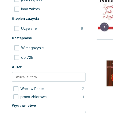
inny zakres
Stopień zużycia
8
Używane
Dostępność
W magazynie
do 72h
Autor
7
Wacław Panek
1
praca zbiorowa
Wydawnictwo