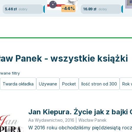
-44%
5.46 zł
16.89 zł
dobry
dobry
aw Panek - wszystkie książki
wane filtry
Twarda okładka
Używane
Pocket
Ilość stron od 300
Rok 
Jan Kie
Aa Wydawnictwo
,
2016
|
Wacław Panek
W 2016 roku obchodziliśmy pięćdziesiątą rocz