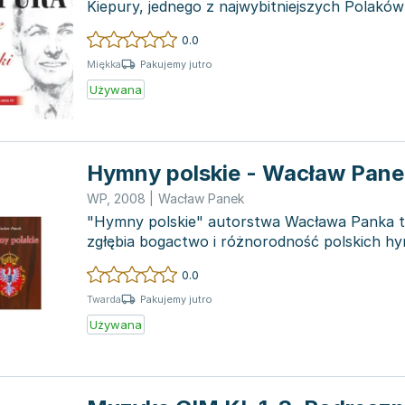
Kiepury, jednego z najwybitniejszych Polakó
sława...
0.0
Pakujemy jutro
Miękka
Używana
Hymny polskie - Wacław Pane
WP
,
2008
|
Wacław Panek
"Hymny polskie" autorstwa Wacława Panka to
zgłębia bogactwo i różnorodność polskich h
ukazuje, jak te u...
0.0
Pakujemy jutro
Twarda
Używana