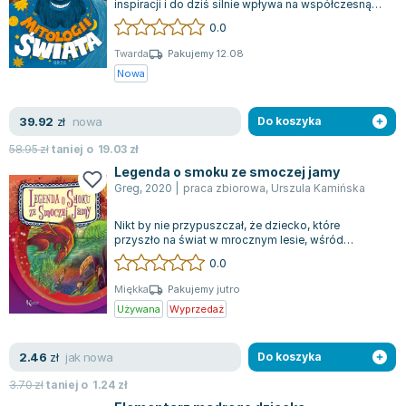
inspiracji i do dziś silnie wpływa na współczesną
Zygmunt Freud
kulturę. Motywy oraz postacie wyw...
0.0
Agata Passent
Twarda
Pakujemy 12.08
Michel Moran
Nowa
Maciej Orłoś
Jo Nesbo
nowa
39.92
zł
Do koszyka
Katarzyna Miller
58.95
zł
taniej o
19.03
zł
Antoine de Saint Exupery
Legenda o smoku ze smoczej jamy
Lew Tołstoj
Greg
,
2020
|
praca zbiorowa
,
Urszula Kamińska
Mark Twain
Nikt by nie przypuszczał, że dziecko, które
Marcin Meller
przyszło na świat w mrocznym lesie, wśród
Paulina Młynarska
odgłosów krakania ptaków, stanie się kiedyś...
0.0
ks. Piotr Pawlukiewicz
Miękka
Pakujemy jutro
Jarosław Sokołowski
Używana
Wyprzedaż
Piotr Latocha
Michael Scott
jak nowa
2.46
zł
Do koszyka
Piotr Semka
3.70
zł
taniej o
1.24
zł
Jarosław Iwaszkiewicz