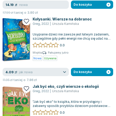
Lorraine Warren
nowa
14.19
zł
Do koszyka
Ajahn Brahm
17.99
zł
taniej o
3.80
zł
Lucinda Riley
Kołysanki. Wiersze na dobranoc
Jacek Walkiewicz
Greg
,
2022
|
Urszula Kamińska
Usypianie dzieci nie zawsze jest łatwym zadaniem,
szczególnie gdy pełni energii nie chcą się udać na
odpoczynek. Jednak dzięki "Ko...
0.0
Miękka
Pakujemy jutro
Nowa
Używana
jak nowa
4.09
zł
Do koszyka
11.95
zł
taniej o
7.86
zł
Jak być eko, czyli wiersze o ekologii
Greg
,
2022
|
Urszula Kamińska
"Jak być eko" to książka, która w przystępny i
zabawny sposób przybliża dzieciom podstawowe
pojęcia związane z ekologią. Od najmło...
0.0