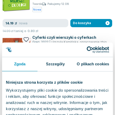
Twarda
Pakujemy 12.08
Nowa
nowa
14.19
zł
Do koszyka
14.99
zł
taniej o
0.80
zł
Cyferki czyli wierszyki o cyferkach
Greg
,
2022
|
Urszula Kamińska
,
opracowanie zbiorowe
„Cyferki, czyli wierszyki o cyferkach” to
fascynująca książeczka, która wprowadza
młodych czytelników w świat matematyki. W niej
0.0
Zgoda
Szczegóły
O plikach cookies
p...
Twarda
Pakujemy jutro
Nowa
Używana
Niniejsza strona korzysta z plików cookie
jak nowa
5.01
zł
Do koszyka
Wykorzystujemy pliki cookie do spersonalizowania treści
i reklam, aby oferować funkcje społecznościowe i
17.98
zł
taniej o
12.97
zł
analizować ruch w naszej witrynie. Informacje o tym, jak
Jak być eko, czyli wiersze o ekologii
korzystasz z naszej witryny, udostępniamy partnerom
Greg
,
2021
|
Urszula Kamińska
społecznościowym, reklamowym i analitycznym.