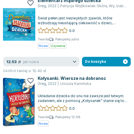
Elementarz mądrego dziecka
Joseph Murphy
Greg
,
2022
|
Patrycja Wojtkowiak-Skóra
,
Wy
,
Izabela Michta
Jan Sztaudynger
Świat pełen jest niezwykłych zjawisk, które
Aleksander Puszkin
wzbudzają nieustającą ciekawość u dzieci,
Oscar Wilde
prowokując je do zadawania mnóstwa pytań na...
0.0
Małgorzata Ohme
Twarda
Pakujemy jutro
Maddie Ziegler
Nowa
Używana
Leszek Czarnecki
Joanna Racewicz
jak nowa
12.53
zł
Do koszyka
Maria Seweryn
24.95
zł
taniej o
12.42
zł
Janina Zającówna
Kołysanki. Wiersze na dobranoc
Eric Helms
Greg
,
2022
|
Urszula Kamińska
Anna Prus (oprac.)
Układanie dziecka do snu nie zawsze jest łatwym
Nela Mała Reporterka
zadaniem, ale z pomocą „Kołysanek” stanie się to
Agnieszka Maciąg
znacznie przyjemniejsze. Ten zbió...
0.0
Barbara Wrzesińska
Twarda
Pakujemy 12.08
Terry Pratchett
Nowa
Virginia Woolf