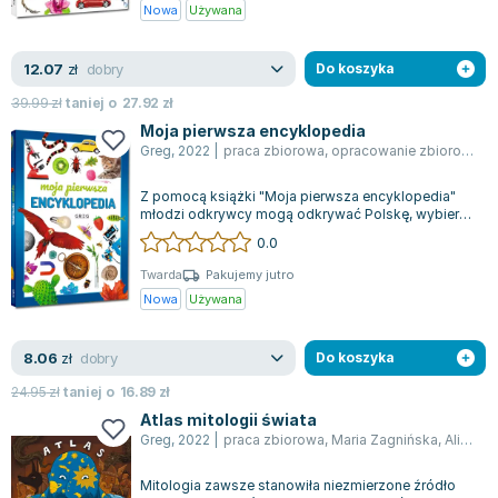
Książki: Psychologia, motywacja
Nauki historyczne - książki
Dan Brown
Nowa
Używana
Książki o naukach politycznych dla studentów
Bolesław Prus
Książki do nauk przyrodniczych dla studentów
Clive Cussler
dobry
12.07
zł
Do koszyka
Książki do nauk społecznych dla studentów
Wanda Chotomska
39.99
zł
taniej o
27.92
zł
Książki do nauk ścisłych dla studentów
Józef Ignacy Kraszewski
Moja pierwsza encyklopedia
Prawo - książki dla studentów
Clive Staples Lewis
Greg
,
2022
|
praca zbiorowa
,
opracowanie zbiorowe
,
W
Technologia żywności - książki
Martyna Wojciechowska
Z pomocą książki "Moja pierwsza encyklopedia"
Zarządzanie i marketing - książki
Melissa De la Cruz
młodzi odkrywcy mogą odkrywać Polskę, wybierać
Nauka języków obcych - książki
Blanka Lipińska
się w kosmiczne podróże, zgłębiać taj...
0.0
Podręczniki dla nauczycieli - metodyka
Jaś Kapela
Twarda
Pakujemy jutro
Repetytoria, testy i materiały pomocnicze
Agatha Christie
Nowa
Używana
Witold Gadowski
Jan Pietrzak
dobry
8.06
zł
Do koszyka
Marcin Kowalczyk
24.95
zł
taniej o
16.89
zł
Piotr Zychowicz
Atlas mitologii świata
Joanna Jabłczyńska
Greg
,
2022
|
praca zbiorowa
,
Maria Zagnińska
,
Alicja Karczmarska-Strzebońska
Piotr Kościelny
Mitologia zawsze stanowiła niezmierzone źródło
Jan Piński