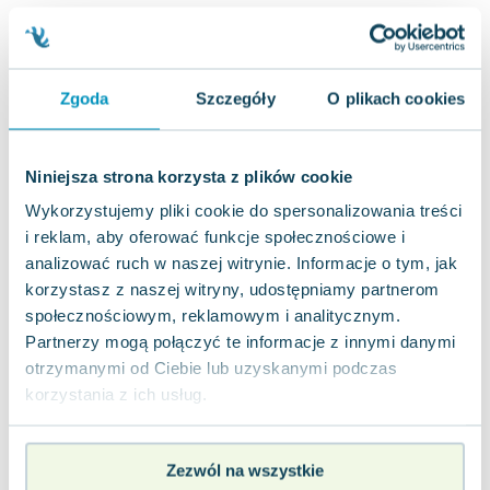
Joseph Murphy
Jan Sztaudynger
Aleksander Puszkin
Zgoda
Szczegóły
O plikach cookies
Oscar Wilde
Małgorzata Ohme
Maddie Ziegler
Niniejsza strona korzysta z plików cookie
Leszek Czarnecki
Wykorzystujemy pliki cookie do spersonalizowania treści
Joanna Racewicz
i reklam, aby oferować funkcje społecznościowe i
Maria Seweryn
analizować ruch w naszej witrynie. Informacje o tym, jak
Janina Zającówna
korzystasz z naszej witryny, udostępniamy partnerom
Eric Helms
społecznościowym, reklamowym i analitycznym.
Anna Prus (oprac.)
Partnerzy mogą połączyć te informacje z innymi danymi
Nela Mała Reporterka
otrzymanymi od Ciebie lub uzyskanymi podczas
Agnieszka Maciąg
korzystania z ich usług.
Barbara Wrzesińska
Terry Pratchett
Zezwól na wszystkie
Virginia Woolf