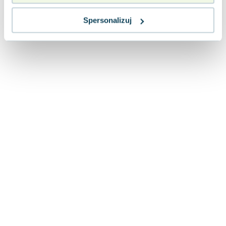
Lorraine Warren
Ajahn Brahm
Spersonalizuj
Lucinda Riley
Jacek Walkiewicz