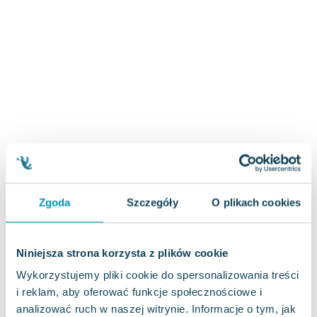
Zygmunt Freud
Agata Passent
Michel Moran
Maciej Orłoś
Jo Nesbo
Katarzyna Miller
Antoine de Saint Exupery
Lew Tołstoj
Mark Twain
Marcin Meller
Paulina Młynarska
Zgoda
Szczegóły
O plikach cookies
ks. Piotr Pawlukiewicz
Jarosław Sokołowski
Niniejsza strona korzysta z plików cookie
Piotr Latocha
Michael Scott
Wykorzystujemy pliki cookie do spersonalizowania treści
Piotr Semka
i reklam, aby oferować funkcje społecznościowe i
analizować ruch w naszej witrynie. Informacje o tym, jak
Jarosław Iwaszkiewicz