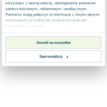
korzystasz z naszej witryny, udostępniamy partnerom
Joseph Murphy
społecznościowym, reklamowym i analitycznym.
Jan Sztaudynger
Partnerzy mogą połączyć te informacje z innymi danymi
Aleksander Puszkin
otrzymanymi od Ciebie lub uzyskanymi podczas
Oscar Wilde
korzystania z ich usług.
Małgorzata Ohme
Maddie Ziegler
Leszek Czarnecki
Zezwól na wszystkie
Joanna Racewicz
Maria Seweryn
Spersonalizuj
Janina Zającówna
Eric Helms
Anna Prus (oprac.)
Nela Mała Reporterka
Agnieszka Maciąg
Barbara Wrzesińska
Terry Pratchett
Virginia Woolf