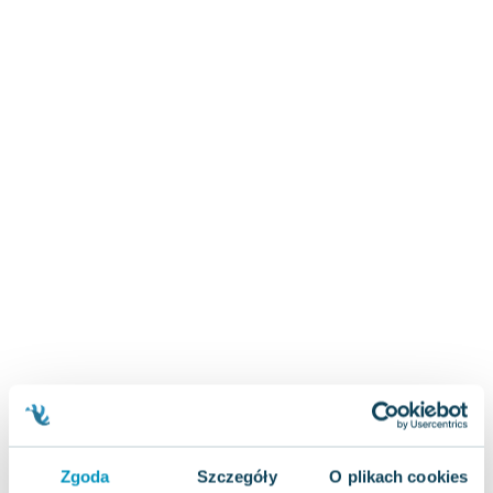
Zygmunt Freud
Agata Passent
Michel Moran
Maciej Orłoś
Jo Nesbo
Katarzyna Miller
Antoine de Saint Exupery
Lew Tołstoj
Mark Twain
Marcin Meller
Paulina Młynarska
ks. Piotr Pawlukiewicz
Jarosław Sokołowski
Piotr Latocha
Michael Scott
Piotr Semka
Zgoda
Szczegóły
O plikach cookies
Jarosław Iwaszkiewicz