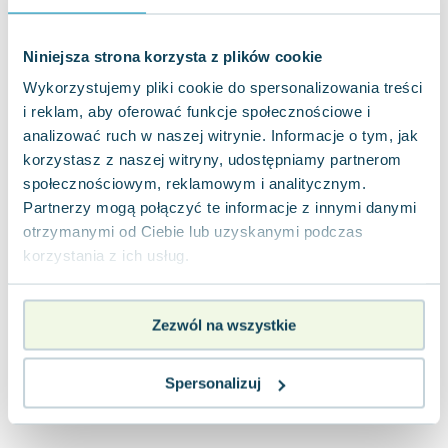
Joseph Murphy
Jan Sztaudynger
Niniejsza strona korzysta z plików cookie
Aleksander Puszkin
Wykorzystujemy pliki cookie do spersonalizowania treści
Oscar Wilde
i reklam, aby oferować funkcje społecznościowe i
Małgorzata Ohme
analizować ruch w naszej witrynie. Informacje o tym, jak
Maddie Ziegler
korzystasz z naszej witryny, udostępniamy partnerom
Leszek Czarnecki
społecznościowym, reklamowym i analitycznym.
Joanna Racewicz
Partnerzy mogą połączyć te informacje z innymi danymi
Maria Seweryn
otrzymanymi od Ciebie lub uzyskanymi podczas
Janina Zającówna
korzystania z ich usług.
Eric Helms
Anna Prus (oprac.)
Zezwól na wszystkie
Nela Mała Reporterka
Agnieszka Maciąg
Barbara Wrzesińska
Spersonalizuj
Terry Pratchett
Virginia Woolf