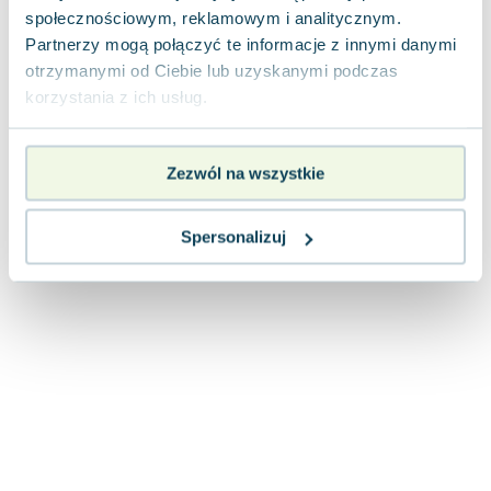
Joseph Murphy
społecznościowym, reklamowym i analitycznym.
Partnerzy mogą połączyć te informacje z innymi danymi
Jan Sztaudynger
otrzymanymi od Ciebie lub uzyskanymi podczas
Aleksander Puszkin
korzystania z ich usług.
Oscar Wilde
Małgorzata Ohme
Maddie Ziegler
Zezwól na wszystkie
Leszek Czarnecki
Joanna Racewicz
Spersonalizuj
Maria Seweryn
Janina Zającówna
Eric Helms
Anna Prus (oprac.)
Nela Mała Reporterka
Agnieszka Maciąg
Barbara Wrzesińska
Terry Pratchett
Virginia Woolf