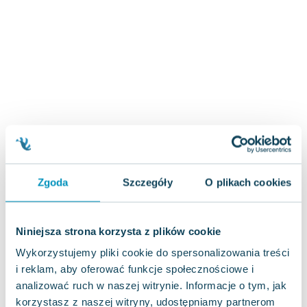
Zygmunt Freud
Agata Passent
Michel Moran
Maciej Orłoś
Jo Nesbo
Katarzyna Miller
Antoine de Saint Exupery
Lew Tołstoj
Mark Twain
Marcin Meller
Zgoda
Szczegóły
O plikach cookies
Paulina Młynarska
ks. Piotr Pawlukiewicz
Jarosław Sokołowski
Niniejsza strona korzysta z plików cookie
Piotr Latocha
Wykorzystujemy pliki cookie do spersonalizowania treści
Michael Scott
i reklam, aby oferować funkcje społecznościowe i
Piotr Semka
analizować ruch w naszej witrynie. Informacje o tym, jak
Jarosław Iwaszkiewicz
korzystasz z naszej witryny, udostępniamy partnerom