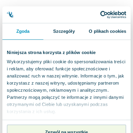
Joseph Murphy
Jan Sztaudynger
Aleksander Puszkin
Oscar Wilde
Zgoda
Szczegóły
O plikach cookies
Małgorzata Ohme
Maddie Ziegler
Leszek Czarnecki
Niniejsza strona korzysta z plików cookie
Joanna Racewicz
Wykorzystujemy pliki cookie do spersonalizowania treści
Maria Seweryn
i reklam, aby oferować funkcje społecznościowe i
Janina Zającówna
analizować ruch w naszej witrynie. Informacje o tym, jak
Eric Helms
korzystasz z naszej witryny, udostępniamy partnerom
Anna Prus (oprac.)
społecznościowym, reklamowym i analitycznym.
Nela Mała Reporterka
Partnerzy mogą połączyć te informacje z innymi danymi
otrzymanymi od Ciebie lub uzyskanymi podczas
Agnieszka Maciąg
korzystania z ich usług.
Barbara Wrzesińska
Terry Pratchett
Virginia Woolf
Zezwól na wszystkie