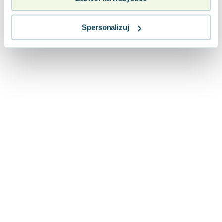
Lorraine Warren
Ajahn Brahm
Spersonalizuj
Lucinda Riley
Jacek Walkiewicz