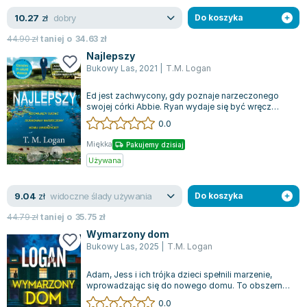
Joseph Murphy
dobry
10.27
zł
Do koszyka
Jan Sztaudynger
44.90
zł
taniej o
34.63
zł
Aleksander Puszkin
Najlepszy
Oscar Wilde
Bukowy Las
,
2021
|
T.M. Logan
Małgorzata Ohme
Ed jest zachwycony, gdy poznaje narzeczonego
Maddie Ziegler
swojej córki Abbie. Ryan wydaje się być wręcz
Leszek Czarnecki
ucieleśnieniem idealnego kandydata na p...
0.0
Joanna Racewicz
Miękka
Pakujemy dzisiaj
Maria Seweryn
Używana
Janina Zającówna
Eric Helms
widoczne ślady używania
9.04
zł
Do koszyka
Anna Prus (oprac.)
44.79
zł
taniej o
35.75
zł
Nela Mała Reporterka
Wymarzony dom
Agnieszka Maciąg
Bukowy Las
,
2025
|
T.M. Logan
Barbara Wrzesińska
Adam, Jess i ich trójka dzieci spełnili marzenie,
Terry Pratchett
wprowadzając się do nowego domu. To obszerna
Virginia Woolf
wiktoriańska rezydencja, usytuowana...
0.0