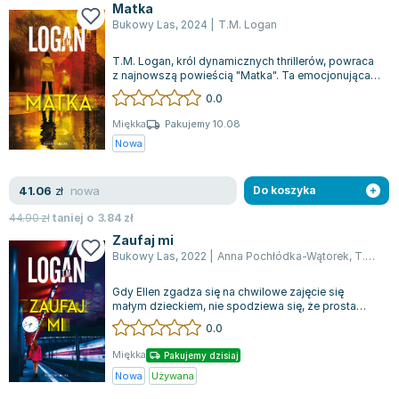
Matka
Zygmunt Freud
Bukowy Las
,
2024
|
T.M. Logan
Agata Passent
T.M. Logan, król dynamicznych thrillerów, powraca
Michel Moran
z najnowszą powieścią "Matka". Ta emocjonująca
Maciej Orłoś
opowieść jest przeznaczona dla mi...
0.0
Jo Nesbo
Miękka
Pakujemy 10.08
Katarzyna Miller
Nowa
Antoine de Saint Exupery
Lew Tołstoj
nowa
41.06
zł
Do koszyka
Mark Twain
44.90
zł
taniej o
3.84
zł
Marcin Meller
Zaufaj mi
Paulina Młynarska
Bukowy Las
,
2022
|
Anna Pochłódka-Wątorek
,
T.M. Logan
ks. Piotr Pawlukiewicz
Gdy Ellen zgadza się na chwilowe zajęcie się
Jarosław Sokołowski
małym dzieckiem, nie spodziewa się, że prosta
Piotr Latocha
przysługa zmieni się w coś znacznie bar...
0.0
Michael Scott
Miękka
Pakujemy dzisiaj
Piotr Semka
Nowa
Używana
Jarosław Iwaszkiewicz