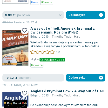
Książki: Psychologia, motywacja
Nauki historyczne - książki
Dan Brown
Nowa
Używana
Książki o naukach politycznych dla studentów
Bolesław Prus
Książki do nauk przyrodniczych dla studentów
Clive Cussler
jak nowa
9.93
zł
Do koszyka
Książki do nauk społecznych dla studentów
Wanda Chotomska
29.90
zł
taniej o
19.97
zł
Książki do nauk ścisłych dla studentów
Józef Ignacy Kraszewski
A way out of hell. Angielski kryminał z
Prawo - książki dla studentów
Clive Staples Lewis
ćwiczeniami. Poziom B1-B2
Edgard
,
2016
|
Timothy Tudor-Hart
Technologia żywności - książki
Martyna Wojciechowska
Wielka Brytania znajduje się w centrum uwagi po
Zarządzanie i marketing - książki
Melissa De la Cruz
skandalu związanym z podsłuchami w tabloidzie
Nauka języków obcych - książki
Blanka Lipińska
"News of the World". Pewnego dnia ko...
0.0
Podręczniki dla nauczycieli - metodyka
Jaś Kapela
Miękka
Pakujemy dzisiaj
Repetytoria, testy i materiały pomocnicze
Agatha Christie
Używana
Witold Gadowski
Jan Pietrzak
jak nowa
19.42
zł
Do koszyka
Marcin Kowalczyk
29.90
zł
taniej o
10.48
zł
Piotr Zychowicz
Angielski kryminał z ćw. - A Way out of Hell
Joanna Jabłczyńska
Edgard
,
2013
|
Timothy Tudor-Hart
Piotr Kościelny
Po skandalu podsłuchowym z udziałem tabloidu
Jan Piński