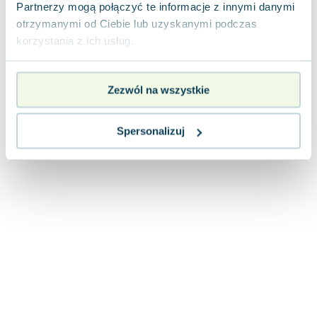
Lorraine Warren
Partnerzy mogą połączyć te informacje z innymi danymi
otrzymanymi od Ciebie lub uzyskanymi podczas
Ajahn Brahm
korzystania z ich usług.
Lucinda Riley
Jacek Walkiewicz
Zezwól na wszystkie
Spersonalizuj