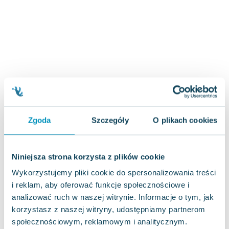
Joseph Murphy
Jan Sztaudynger
Aleksander Puszkin
Oscar Wilde
Małgorzata Ohme
Maddie Ziegler
Leszek Czarnecki
Joanna Racewicz
Maria Seweryn
Zgoda
Szczegóły
O plikach cookies
Janina Zającówna
Eric Helms
Anna Prus (oprac.)
Niniejsza strona korzysta z plików cookie
Nela Mała Reporterka
Wykorzystujemy pliki cookie do spersonalizowania treści
Agnieszka Maciąg
i reklam, aby oferować funkcje społecznościowe i
Barbara Wrzesińska
analizować ruch w naszej witrynie. Informacje o tym, jak
Terry Pratchett
korzystasz z naszej witryny, udostępniamy partnerom
Virginia Woolf
społecznościowym, reklamowym i analitycznym.